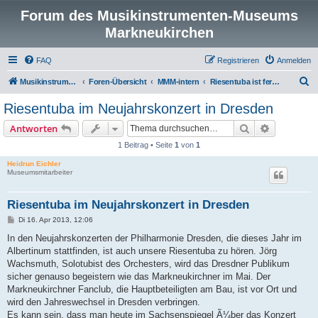
Forum des Musikinstrumenten-Museums
Markneukirchen
FAQ
Registrieren
Anmelden
S
Musikinstrumenten-Museum
Foren-Übersicht
MMM-intern
Riesentuba ist fertig und zu besichtigen
u
Riesentuba im Neujahrskonzert in Dresden
c
Suche
Erweiterte
Antworten
h
1 Beitrag • Seite
1
von
1
e
Heidrun Eichler
Museumsmitarbeiter
Riesentuba im Neujahrskonzert in Dresden
B
Di 16. Apr 2013, 12:06
e
i
In den Neujahrskonzerten der Philharmonie Dresden, die dieses Jahr im
t
Albertinum stattfinden, ist auch unsere Riesentuba zu hören. Jörg
r
a
Wachsmuth, Solotubist des Orchesters, wird das Dresdner Publikum
g
sicher genauso begeistern wie das Markneukirchner im Mai. Der
Markneukirchner Fanclub, die Hauptbeteiligten am Bau, ist vor Ort und
wird den Jahreswechsel in Dresden verbringen.
Es kann sein, dass man heute im Sachsenspiegel Ã¼ber das Konzert