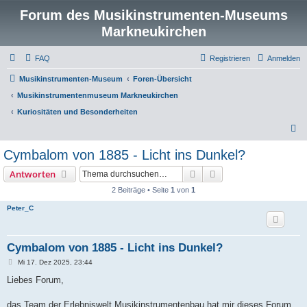
Forum des Musikinstrumenten-Museums
Markneukirchen
FAQ
Registrieren
Anmelden
Musikinstrumenten-Museum
Foren-Übersicht
Musikinstrumentenmuseum Markneukirchen
Kuriositäten und Besonderheiten
S
u
Cymbalom von 1885 - Licht ins Dunkel?
c
Suche
Erweiterte Suche
Antworten
h
2 Beiträge • Seite
1
von
1
e
Peter_C
Cymbalom von 1885 - Licht ins Dunkel?
B
Mi 17. Dez 2025, 23:44
e
i
Liebes Forum,
t
r
a
das Team der Erlebniswelt Musikinstrumentenbau hat mir dieses Forum