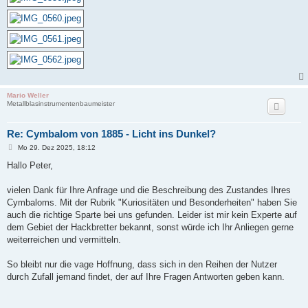
Mario Weller
Metallblasinstrumentenbaumeister
Re: Cymbalom von 1885 - Licht ins Dunkel?
B
Mo 29. Dez 2025, 18:12
e
i
Hallo Peter,
t
r
a
vielen Dank für Ihre Anfrage und die Beschreibung des Zustandes Ihres
g
Cymbaloms. Mit der Rubrik "Kuriositäten und Besonderheiten" haben Sie
auch die richtige Sparte bei uns gefunden. Leider ist mir kein Experte auf
dem Gebiet der Hackbretter bekannt, sonst würde ich Ihr Anliegen gerne
weiterreichen und vermitteln.
So bleibt nur die vage Hoffnung, dass sich in den Reihen der Nutzer
durch Zufall jemand findet, der auf Ihre Fragen Antworten geben kann.