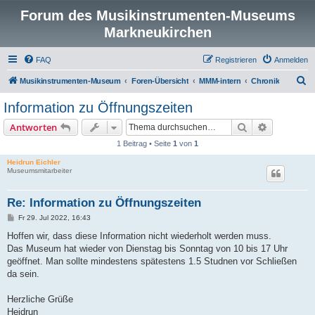
Forum des Musikinstrumenten-Museums
Markneukirchen
FAQ
Registrieren
Anmelden
S
Musikinstrumenten-Museum
Foren-Übersicht
MMM-intern
Chronik
u
Information zu Öffnungszeiten
c
Suche
Erweiterte
Antworten
h
1 Beitrag • Seite
1
von
1
e
Heidrun Eichler
Museumsmitarbeiter
Re: Information zu Öffnungszeiten
B
Fr 29. Jul 2022, 16:43
e
i
Hoffen wir, dass diese Information nicht wiederholt werden muss.
t
Das Museum hat wieder von Dienstag bis Sonntag von 10 bis 17 Uhr
r
a
geöffnet. Man sollte mindestens spätestens 1.5 Studnen vor Schließen
g
da sein.
Herzliche Grüße
Heidrun