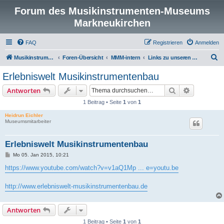
Forum des Musikinstrumenten-Museums
Markneukirchen
FAQ
Registrieren
Anmelden
S
Musikinstrumenten-Museum
Foren-Übersicht
MMM-intern
Links zu unseren Partnern
u
Erlebniswelt Musikinstrumentenbau
c
Suche
Erweiterte
Antworten
h
1 Beitrag • Seite
1
von
1
e
Heidrun Eichler
Museumsmitarbeiter
Erlebniswelt Musikinstrumentenbau
B
Mo 05. Jan 2015, 10:21
e
i
https://www.youtube.com/watch?v=v1aQ1Mp ... e=youtu.be
t
r
a
http://www.erlebniswelt-musikinstrumentenbau.de
g
Antworten
1 Beitrag • Seite
1
von
1