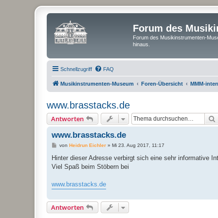
Forum des Musik
Forum des Musikinstrumenten-Muse
hinaus.
Schnellzugriff
FAQ
Musikinstrumenten-Museum
Foren-Übersicht
MMM-inter
www.brasstacks.de
Antworten
www.brasstacks.de
B
von
Heidrun Eichler
»
Mi 23. Aug 2017, 11:17
e
i
Hinter dieser Adresse verbirgt sich eine sehr informative 
t
Viel Spaß beim Stöbern bei
r
a
g
www.brasstacks.de
Antworten