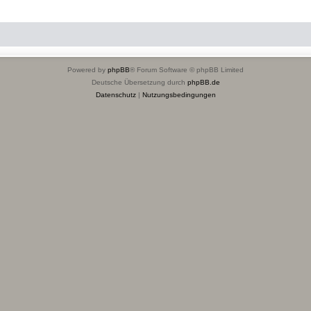
Powered by
phpBB
® Forum Software © phpBB Limited
Deutsche Übersetzung durch
phpBB.de
Datenschutz
|
Nutzungsbedingungen