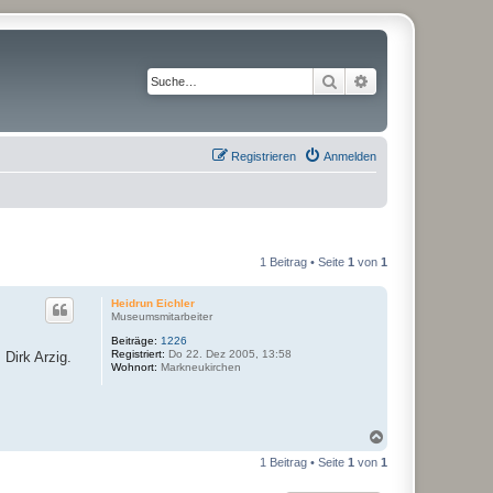
Suche
Erweiterte Suche
Registrieren
Anmelden
1 Beitrag • Seite
1
von
1
Heidrun Eichler
Museumsmitarbeiter
Beiträge:
1226
Registriert:
Do 22. Dez 2005, 13:58
 Dirk Arzig.
Wohnort:
Markneukirchen
N
a
1 Beitrag • Seite
1
von
1
c
h