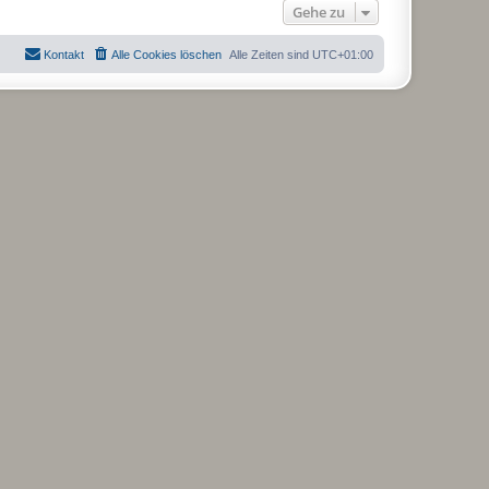
o
Gehe zu
b
e
n
Kontakt
Alle Cookies löschen
Alle Zeiten sind
UTC+01:00