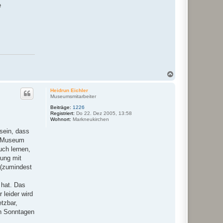
e
N
a
c
Heidrun Eichler
h
Museumsmitarbeiter
o
Beiträge:
1226
b
Registriert:
Do 22. Dez 2005, 13:58
e
Wohnort:
Markneukirchen
n
 sein, dass
s Museum
uch lernen,
ung mit
 (zumindest
 hat. Das
 leider wird
etzbar,
en Sonntagen