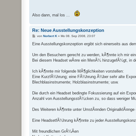
Also dann, mal los ...
Re: Neue Ausstellungskonzeption
B
von
Norbert K
»
Mo 08. Sep 2008, 23:07
e
i
Eine Ausstellungskonzeption ergibt sich einerseits aus d
t
r
a
Um den Besuchern gerecht zu werden, kÃ¶nnte ich mir ein
g
Bei diesem Headset wÃ¤re ein MenÃ¼ hinzugefÃ¼gt, in d
Ich kÃ¶nnte mir folgende MÃ¶glichkeiten vorstellen:
Eine KurzfÃ¼hrung; eine FÃ¼hrung Ã¼ber sehr alte Expona
Blechblasinstrumente; Holzblasinstrumente; usw.
Die durch ein Headset bedingte Fokussierung auf ein Expo
Anzahl von AusstellungsstÃ¼cken zu, so dass weniger Mu
Des Weiteren kÃ¶nnte unter UmstÃ¤nden OriginalklÃ¤nge d
Eine HeadsetfÃ¼hrung kÃ¶nnte zu jeder Ausstellungskonz
Mit freundlichen GrÃ¼Ãen