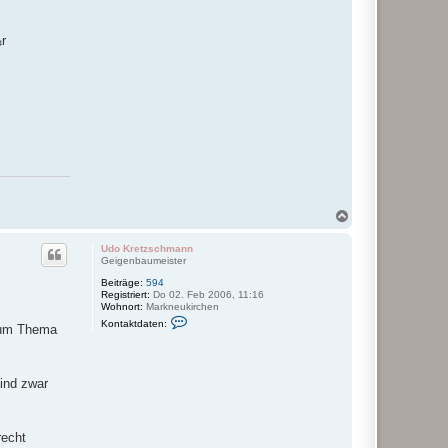
¼r
N
a
c
Udo Kretzschmann
h
Geigenbaumeister
o
Beiträge:
594
b
Registriert:
Do 02. Feb 2006, 11:16
e
Wohnort:
Markneukirchen
n
K
Kontaktdaten:
 zum Thema
o
n
t
a
k
ind zwar
t
d
a
t
recht
e