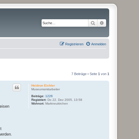
Suche
Erweiterte Suche
Registrieren
Anmelden
7 Beiträge • Seite
1
von
1
Heidrun Eichler
Museumsmitarbeiter
Beiträge:
1226
Registriert:
Do 22. Dez 2005, 13:58
Wohnort:
Markneukirchen
eisen
t
werden.