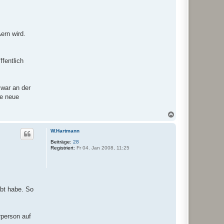
ern wird.
fentlich
 war an der
ne neue
N
a
c
W.Hartmann
h
o
Beiträge:
28
Registriert:
Fr 04. Jan 2008, 11:25
b
e
n
bt habe. So
rperson auf