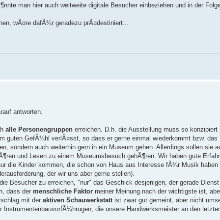
Ã¶nnte man hier auch weltweite digitale Besucher einbeziehen und in der Folg
en, wÃ¤re dafÃ¼r geradezu prÃ¤destiniert...
rauf antworten.
ch
alle Personengruppen
erreichen. D.h. die Ausstellung muss so konzipiert
em guten GefÃ¼hl verlÃ¤sst, so dass er gerne einmal wiederkommt bzw. da
ilen, sondern auch weiterhin gern in ein Museum gehen. Allerdings sollen sie a
uhÃ¶ren und Lesen zu einem Museumsbesuch gehÃ¶ren. Wir haben gute Erfahr
s nur die Kinder kommen, die schon von Haus aus Interesse fÃ¼r Musik haben
rausforderung, der wir uns aber gerne stellen).
m die Besucher zu erreichen, "nur" das Geschick desjenigen, der gerade Dienst
n, dass der
menschliche Faktor
meiner Meinung nach der wichtigste ist, aber
rschlag mit der
aktiven Schauwerkstatt
ist zwar gut gemeint, aber nicht ums
wir InstrumentenbauvorfÃ¼hrugen, die unsere Handwerksmeister an den letzt