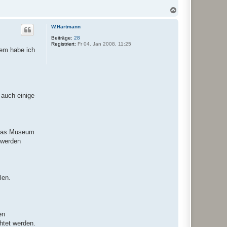
N
a
c
W.Hartmann
h
o
Beiträge:
28
Registriert:
Fr 04. Jan 2008, 11:25
b
dem habe ich
e
n
 auch einige
 das Museum
 werden
len.
en
htet werden.