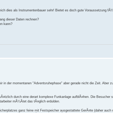
 mich dies als Instrumentenbauer sehr! Bietet es doch gute Voraussetzung fÃ
ang dieser Daten rechnen?
ten kann?
 mir in der momentanen "Adventsruhephase" aber gerade nicht die Zeit. Aber
¤tzlich durch eine derart komplexe Funkanlage aufblÃ¤hen. Die Besucher s
tarbeiter mÃ¼Ãtet das tÃ¤glich erdulden.
icherplatzes ganz feine mit Festspeicher ausgestattete GerÃ¤te (daher auch 