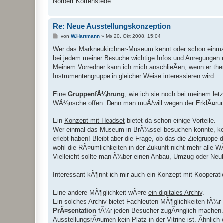
Norbert Kottenstede
Re: Neue Ausstellungskonzeption
B
von
W.Hartmann
»
Mo 20. Okt 2008, 15:04
e
i
Wer das Markneukirchner-Museum kennt oder schon einmal b
t
bei jedem meiner Besuche wichtige Infos und Anregungen
r
a
Meinem Vorredner kann ich mich anschlieÃen, wenn er t
g
Instrumentengruppe in gleicher Weise interessieren wird.
Eine
GruppenfÃ¼hrung
, wie ich sie noch bei meinem let
WÃ¼nsche offen. Denn man muÃ/will wegen der ErklÃ¤rung
Ein
Konzept mit Headset
bietet da schon einige Vorteile.
Wer einmal das Museum in BrÃ¼ssel besuchen konnte, kenn
erlebt haben! Bleibt aber die Frage, ob das die Zielgrupp
wohl die RÃ¤umlichkeiten in der Zukunft nicht mehr alle 
Vielleicht sollte man Ã¼ber einen Anbau, Umzug oder Ne
Interessant kÃ¶nnt ich mir auch ein Konzept mit Kooperat
Eine andere MÃ¶glichkeit wÃ¤re
ein digitales Archiv
.
Ein solches Archiv bietet Fachleuten MÃ¶glichkeiten fÃ¼
PrÃ¤sentation
fÃ¼r jeden Besucher zugÃ¤nglich machen. 
AusstellungsrÃ¤umen kein Platz in der Vitrine ist. Ãhnlic