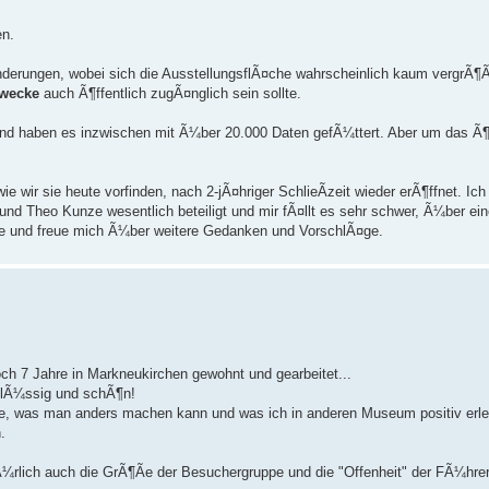
en.
derungen, wobei sich die AusstellungsflÃ¤che wahrscheinlich kaum vergrÃ¶Ã
zwecke
auch Ã¶ffentlich zugÃ¤nglich sein sollte.
 und haben es inzwischen mit Ã¼ber 20.000 Daten gefÃ¼ttert. Aber um das Ã¶f
 wir sie heute vorfinden, nach 2-jÃ¤hriger SchlieÃzeit wieder erÃ¶ffnet. Ich
nd Theo Kunze wesentlich beteiligt und mir fÃ¤llt es sehr schwer, Ã¼ber ei
age und freue mich Ã¼ber weitere Gedanken und VorschlÃ¤ge.
ch 7 Jahre in Markneukirchen gewohnt und gearbeitet...
chlÃ¼ssig und schÃ¶n!
dee, was man anders machen kann und was ich in anderen Museum positiv erle
.
¼rlich auch die GrÃ¶Ãe der Besuchergruppe und die "Offenheit" der FÃ¼hre