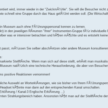
entiert wird, immer wieder in der "ZwickmÃ¼hle". Sie will die Besucher nicht 
wie schnell eine Gruppe durch das Haus gefÃ¼hrt werden soll. (Die Wirtschaft
 ein Museum auch ohne FÃ¼hrungspersonal kennen zu lernen.
kt) in den jeweiligen RÃ¤umen "Ihrer" Instrumenten-Gruppe fÃ¼r individuelle 
elber was er intensiver betrachten und hÃ¶ren mÃ¶chte und es entsteht keine
ept passt, mÃ¼ssen Sie selber abschÃ¤tzen oder andere Museum konsultieren.
s:
 markierte StellflÃ¤che. Wenn man sich auf diese stellt, erhÃ¤lt man musikali
in Museum natÃ¼rlich eine technische Herausforderung, die aber von Besucher
ums positive Reaktionen vernommen!
¶nliche Auswahl an WorterklÃ¤rungen, wie sie bisher von Ihrem FÃ¼hrungsper
Headset kÃ¶nnte man dann auf den entsprechenden Kanal umschalten.
ErklÃ¤rung / Kanal-3 Englische ErklÃ¤rung ...)
rmten Strahlungsbereich haben. Ansonsten hÃ¶rt man auf der StellflÃ¤che der