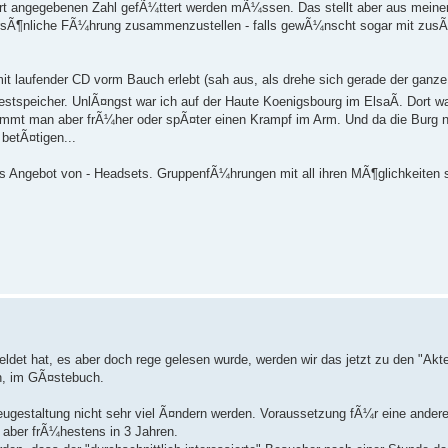
 dort angegebenen Zahl gefÃ¼ttert werden mÃ¼ssen. Das stellt aber aus meiner
ersÃ¶nliche FÃ¼hrung zusammenzustellen - falls gewÃ¼nscht sogar mit zusÃ
it laufender CD vorm Bauch erlebt (sah aus, als drehe sich gerade der gan
estspeicher. UnlÃ¤ngst war ich auf der Haute Koenigsbourg im ElsaÃ. Dort w
kommt man aber frÃ¼her oder spÃ¤ter einen Krampf im Arm. Und da die Burg 
betÃ¤tigen...
s Angebot von - Headsets. GruppenfÃ¼hrungen mit all ihren MÃ¶glichkeiten s
et hat, es aber doch rege gelesen wurde, werden wir das jetzt zu den "Akte
n, im GÃ¤stebuch.
 Neugestaltung nicht sehr viel Ã¤ndern werden. Voraussetzung fÃ¼r eine ander
r aber frÃ¼hestens in 3 Jahren.