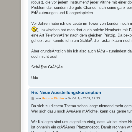
robust), die vor jedem Instrument/ jeder Vitrine mit einer
Problem dar, sondern die gute Chance, sich seine ganz p
ErlÃ¤uterungen und Klangbeispielen.
Vor Jahren habe ich die Leute im Tower von London noch m
), inzwischen hat man dort auch solche Headsets mit F
eine Art TelefonhÃ¶rer nach dem gleichen Prinzip. Da be
geheizt war, konnte ich zum SchluÃ die Tastan kaum noch 
Aber grundsÃ¤tzlich bin ich also auch fÃ¼r - zumindest da
doch nicht aus!
SchÃ¶ne GrÃ¼Ãe
Udo
Re: Neue Ausstellungskonzeption
B
von
Heidrun Eichler
»
Sa 04. Apr 2009, 12:33
e
i
Da sich zu diesem Thema schon lange niemand mehr gemeld
t
Wer sich dazu noch Ã¤uÃern mÃ¶chte, kann das gerne tu
r
a
g
Wir Kollegen sind uns eigentlich einig, dass wir bei einer
ist ohnehin ein grÃ¶Ãeres Platzangebot. Damit rechnen wi