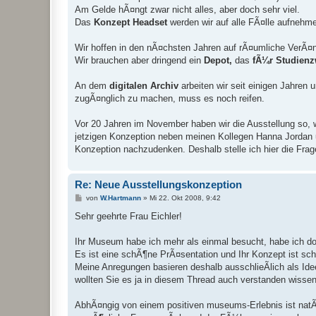
Am Gelde hÃ¤ngt zwar nicht alles, aber doch sehr viel.
Das
Konzept Headset
werden wir auf alle FÃ¤lle aufnehm
Wir hoffen in den nÃ¤chsten Jahren auf rÃ¤umliche VerÃ¤n
Wir brauchen aber dringend ein
Depot,
das
fÃ¼r Studien
An dem
digitalen Archiv
arbeiten wir seit einigen Jahren
zugÃ¤nglich zu machen, muss es noch reifen.
Vor 20 Jahren im November haben wir die Ausstellung so, wie
jetzigen Konzeption neben meinen Kollegen Hanna Jordan u
Konzeption nachzudenken. Deshalb stelle ich hier die Fr
Re: Neue Ausstellungskonzeption
B
von
W.Hartmann
»
Mi 22. Okt 2008, 9:42
e
i
Sehr geehrte Frau Eichler!
t
r
a
Ihr Museum habe ich mehr als einmal besucht, habe ich do
g
Es ist eine schÃ¶ne PrÃ¤sentation und Ihr Konzept ist s
Meine Anregungen basieren deshalb ausschlieÃlich als I
wollten Sie es ja in diesem Thread auch verstanden wissen
AbhÃ¤ngig von einem positiven museums-Erlebnis ist natÃ