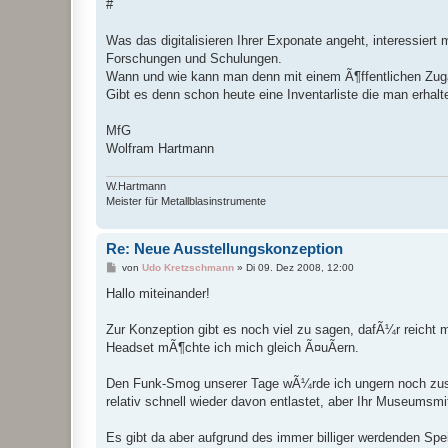
#
Was das digitalisieren Ihrer Exponate angeht, interessiert
Forschungen und Schulungen.
Wann und wie kann man denn mit einem Ã¶ffentlichen Zug
Gibt es denn schon heute eine Inventarliste die man erhal
MfG
Wolfram Hartmann
W.Hartmann
Meister für Metallblasinstrumente
Re: Neue Ausstellungskonzeption
B
von
Udo Kretzschmann
»
Di 09. Dez 2008, 12:00
e
i
Hallo miteinander!
t
r
a
Zur Konzeption gibt es noch viel zu sagen, dafÃ¼r reicht
g
Headset mÃ¶chte ich mich gleich Ã¤uÃern.
Den Funk-Smog unserer Tage wÃ¼rde ich ungern noch zusÃ
relativ schnell wieder davon entlastet, aber Ihr Museumsmi
Es gibt da aber aufgrund des immer billiger werdenden Spe