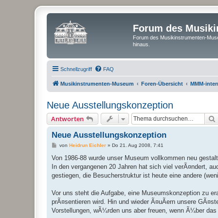
Forum des Musik
Forum des Musikinstrumenten-Muse
hinaus.
Schnellzugriff
FAQ
Musikinstrumenten-Museum
Foren-Übersicht
MMM-inter
Neue Ausstellungskonzeption
Antworten
Neue Ausstellungskonzeption
B
von
Heidrun Eichler
»
Do 21. Aug 2008, 7:41
e
i
Von 1986-88 wurde unser Museum vollkommen neu gestalt
t
In den vergangenen 20 Jahren hat sich viel verÃ¤ndert, 
r
a
gestiegen, die Besucherstruktur ist heute eine andere (we
g
Vor uns steht die Aufgabe, eine Museumskonzeption zu era
prÃ¤sentieren wird. Hin und wieder Ã¤uÃern unsere GÃ¤s
Vorstellungen, wÃ¼rden uns aber freuen, wenn Ã¼ber das