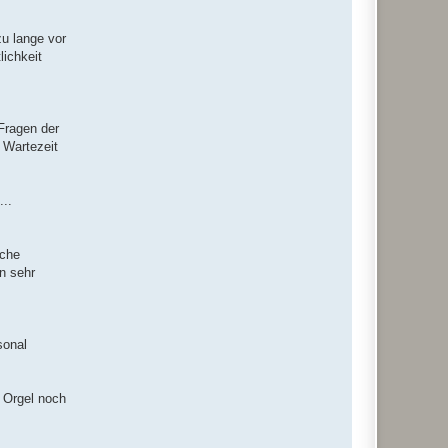
zu lange vor
lichkeit
Fragen der
 Wartezeit
..
sche
n sehr
sonal
 Orgel noch