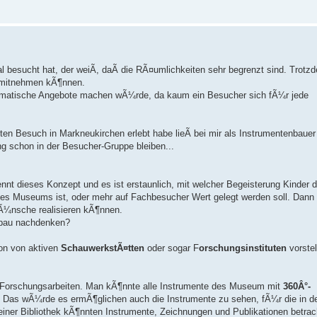
esucht hat, der weiÃ, daÃ die RÃ¤umlichkeiten sehr begrenzt sind. Trotz
 mitnehmen kÃ¶nnen.
hematische Angebote machen wÃ¼rde, da kaum ein Besucher sich fÃ¼r jede
zten Besuch in Markneukirchen erlebt habe lieÃ bei mir als Instrumentenbauer
 schon in der Besucher-Gruppe bleiben...
t dieses Konzept und es ist erstaunlich, mit welcher Begeisterung Kinder
e des Museums ist, oder mehr auf Fachbesucher Wert gelegt werden soll. Dann
WÃ¼nsche realisieren kÃ¶nnen.
ubau nachdenken?
ion von aktiven
SchauwerkstÃ¤tten
oder sogar F
orschungsinstituten
vorstel
r Forschungsarbeiten. Man kÃ¶nnte alle Instrumente des Museum mit
360Â°-
Das wÃ¼rde es ermÃ¶glichen auch die Instrumente zu sehen, fÃ¼r die in d
h einer Bibliothek kÃ¶nnten Instrumente, Zeichnungen und Publikationen betrac