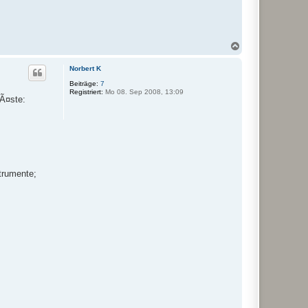
N
a
c
Norbert K
h
o
Beiträge:
7
Registriert:
Mo 08. Sep 2008, 13:09
b
GÃ¤ste:
e
n
trumente;