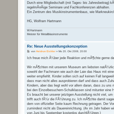
Durch eine Mitgliedschaft (mit Tages- bis Jahresbeitrag) k
regelmÃ¤Ãige Seminare und Fachkonferenzen abhalten.
Ein Zentrum des Musikinstrumentenbaus, wie Markneukirch
HG, Wolfram Hartmann
W.Hartmann
Meister für Metallblasinstrumente
Re: Neue Ausstellungskonzeption
B
von
Heidrun Eichler
»
Mo 20. Okt 2008, 20:00
e
i
Ich freue mich Ã¼ber jede Reaktion und mÃ¶chte gerne da
t
r
a
Wir mÃ¶chten mit unserem Museum am liebsten natÃ¼rli
g
sowohl der Fachmann wie auch der Laie das Haus mit ein
weiter empfiehlt. Kinder sollen sich auf keinen Fall langwe
dass man nicht alles ausprobieren darf und dass auch Z
Kindern, aber das liegt wohl vor allem daran, dass zu un
bei den Einzelbesuchern-Schulklassen sind mitunter eine He
Es braucht bei unserer jetztigen Ausstellung nicht viel, u
trifft auch fÃ¼r die FÃ¼hrung zu. Ich mÃ¶chte damit sage
dem von offizieller Seite kaum Rechnung getragen. Der Vo
zumindest nicht als Dauereinrichtung. (4x im Jahr haben 
von Juni bis September kostenlos durchfÃ¼hren.)