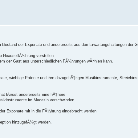
em Bestand der Exponate und andererseits aus den Erwartungshaltungen der 
e HeadsetfÃ¼hrung vorstellen.
em der Gast aus unterschiedlichen FÃ¼hrungen wÃ¤hlen kann.
te; wichtige Patente und ihre dazugehÃ¶rigen Musikinstrumente; Streichins
nat lÃ¤sst andererseits eine hÃ¶here
sikinstrumente im Magazin verschwinden.
er Exponate mit in die FÃ¼hrung eingebracht werden.
eption hinzugefÃ¼gt werden.