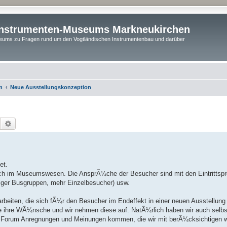
instrumenten-Museums Markneukirchen
ums zu Fragen rund um den Vogtländischen Instrumentenbau und darüber
n
Neue Ausstellungskonzeption
Suche
Erweiterte Suche
et.
auch im Museumswesen. Die AnsprÃ¼che der Besucher sind mit den Eintrittspr
niger Busgruppen, mehr Einzelbesucher) usw.
rbeiten, die sich fÃ¼r den Besucher im Endeffekt in einer neuen Ausstellung
te ihre WÃ¼nsche und wir nehmen diese auf. NatÃ¼rlich haben wir auch selbs
 Forum Anregnungen und Meinungen kommen, die wir mit berÃ¼cksichtigen 