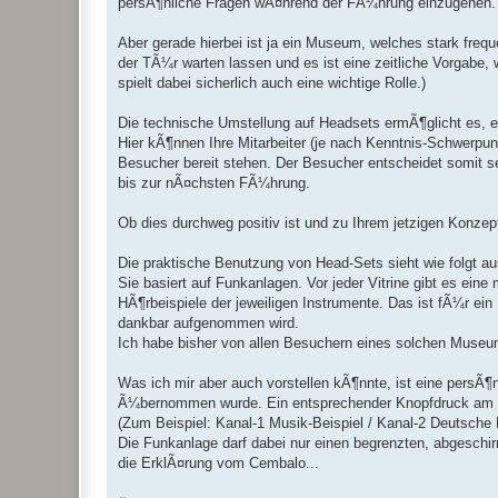
persÃ¶nliche Fragen wÃ¤hrend der FÃ¼hrung einzugehen.
Aber gerade hierbei ist ja ein Museum, welches stark frequ
der TÃ¼r warten lassen und es ist eine zeitliche Vorgabe, 
spielt dabei sicherlich auch eine wichtige Rolle.)
Die technische Umstellung auf Headsets ermÃ¶glicht es,
Hier kÃ¶nnen Ihre Mitarbeiter (je nach Kenntnis-Schwerpun
Besucher bereit stehen. Der Besucher entscheidet somit s
bis zur nÃ¤chsten FÃ¼hrung.
Ob dies durchweg positiv ist und zu Ihrem jetzigen Konz
Die praktische Benutzung von Head-Sets sieht wie folgt au
Sie basiert auf Funkanlagen. Vor jeder Vitrine gibt es eine
HÃ¶rbeispiele der jeweiligen Instrumente. Das ist fÃ¼r e
dankbar aufgenommen wird.
Ich habe bisher von allen Besuchern eines solchen Muse
Was ich mir aber auch vorstellen kÃ¶nnte, ist eine persÃ
Ã¼bernommen wurde. Ein entsprechender Knopfdruck am 
(Zum Beispiel: Kanal-1 Musik-Beispiel / Kanal-2 Deutsche 
Die Funkanlage darf dabei nur einen begrenzten, abgeschi
die ErklÃ¤rung vom Cembalo...