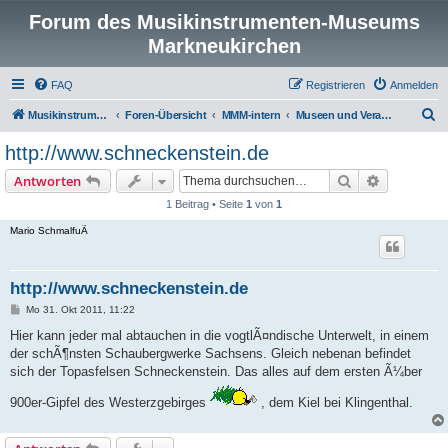
Forum des Musikinstrumenten-Museums
Markneukirchen
FAQ
Registrieren
Anmelden
S
Musikinstrumenten-Museum
Foren-Übersicht
MMM-intern
Museen und Veranstaltungen in der Region
u
http://www.schneckenstein.de
c
Suche
Erweiterte
Antworten
h
1 Beitrag • Seite
1
von
1
e
Mario SchmalfuÃ
http://www.schneckenstein.de
B
Mo 31. Okt 2011, 11:22
e
i
Hier kann jeder mal abtauchen in die vogtlÃ¤ndische Unterwelt, in einem
t
der schÃ¶nsten Schaubergwerke Sachsens. Gleich nebenan befindet
r
a
sich der Topasfelsen Schneckenstein. Das alles auf dem ersten Ã¼ber
g
900er-Gipfel des Westerzgebirges
, dem Kiel bei Klingenthal.