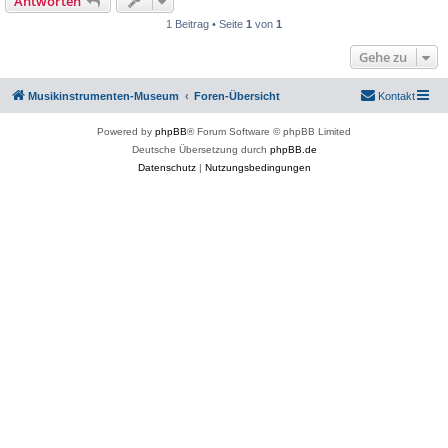
Antworten
1 Beitrag • Seite
1
von
1
Gehe zu
Musikinstrumenten-Museum
Foren-Übersicht
Kontakt
Powered by
phpBB
® Forum Software © phpBB Limited
Deutsche Übersetzung durch
phpBB.de
Datenschutz
|
Nutzungsbedingungen