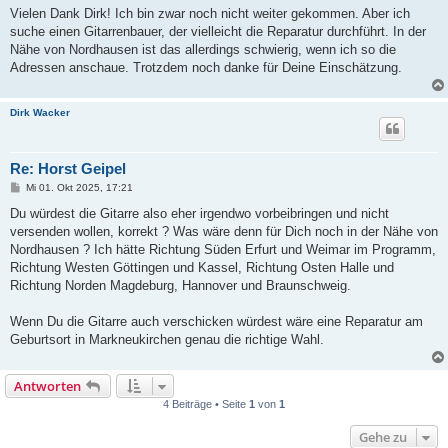
i
Vielen Dank Dirk! Ich bin zwar noch nicht weiter gekommen. Aber ich
t
suche einen Gitarrenbauer, der vielleicht die Reparatur durchführt. In der
r
a
Nähe von Nordhausen ist das allerdings schwierig, wenn ich so die
g
Adressen anschaue. Trotzdem noch danke für Deine Einschätzung.
Dirk Wacker
Re: Horst Geipel
B
Mi 01. Okt 2025, 17:21
e
i
Du würdest die Gitarre also eher irgendwo vorbeibringen und nicht
t
versenden wollen, korrekt ? Was wäre denn für Dich noch in der Nähe von
r
a
Nordhausen ? Ich hätte Richtung Süden Erfurt und Weimar im Programm,
g
Richtung Westen Göttingen und Kassel, Richtung Osten Halle und
Richtung Norden Magdeburg, Hannover und Braunschweig.
Wenn Du die Gitarre auch verschicken würdest wäre eine Reparatur am
Geburtsort in Markneukirchen genau die richtige Wahl.
Antworten
4 Beiträge • Seite
1
von
1
Gehe zu