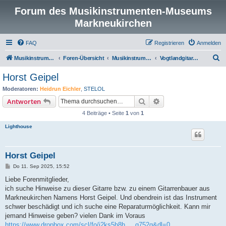
Forum des Musikinstrumenten-Museums
Markneukirchen
FAQ
Registrieren
Anmelden
S
Musikinstrumenten-Museum
Foren-Übersicht
Musikinstrumentenmuseum Markneukirchen
Vogtlandgitarren und andere Zupfinstrumente
u
Horst Geipel
c
Moderatoren:
Heidrun Eichler
,
STELOL
h
Suche
Erweiterte Suche
Antworten
e
4 Beiträge • Seite
1
von
1
Lighthouse
Horst Geipel
B
Do 11. Sep 2025, 15:52
e
i
Liebe Forenmitglieder,
t
ich suche Hinweise zu dieser Gitarre bzw. zu einem Gitarrenbauer aus
r
a
Markneukirchen Namens Horst Geipel. Und obendrein ist das Instrument
g
schwer beschädigt und ich suche eine Reparaturmöglichkeit. Kann mir
jemand Hinweise geben? vielen Dank im Voraus
https://www.dropbox.com/scl/fo/j2ks5h8h ... q752q&dl=0