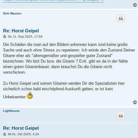
Dirk Wacker
Re: Horst Geipel
B
Do 11. Sep 2025, 17:04
e
i
Die Schäden die man auf den Bildern erkennen kann sind keine große
t
Sache und auch ohne Stress zu reparieren. Ich würde den Zustand Deiner
r
a
Gitarre eher als "altersgemäßer und gespielter guter Zustand"
g
bezeichnen. Wo bist Du bzw. die Gitarre ? Evtl. gibt es da in der Nähe
einen guten Gitarrenbauer, dann brauchst Du die Gitarre nicht
verschicken.
Zu Horst Geipel und seinen Gitarren werden Dir die Spezialisten hier
sicherlich schon bald erschöpfend Auskunft geben, er ist kein
Unbekannter
Lighthouse
Re: Horst Geipel
B
Mi 01. Okt 2025, 4:24
e