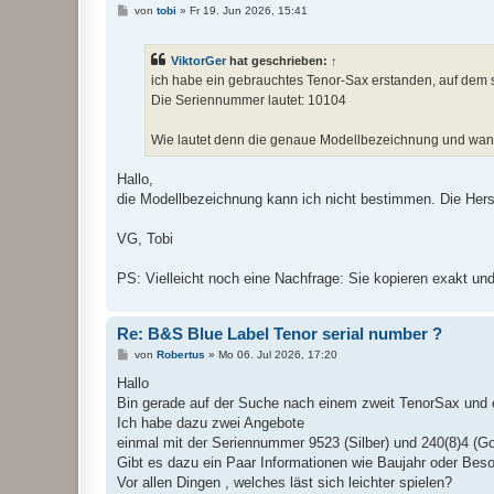
B
von
tobi
»
Fr 19. Jun 2026, 15:41
e
i
t
ViktorGer
hat geschrieben:
↑
r
a
ich habe ein gebrauchtes Tenor-Sax erstanden, auf dem 
g
Die Seriennummer lautet: 10104
Wie lautet denn die genaue Modellbezeichnung und wa
Hallo,
die Modellbezeichnung kann ich nicht bestimmen. Die Herst
VG, Tobi
PS: Vielleicht noch eine Nachfrage: Sie kopieren exakt u
Re: B&S Blue Label Tenor serial number ?
B
von
Robertus
»
Mo 06. Jul 2026, 17:20
e
i
Hallo
t
Bin gerade auf der Suche nach einem zweit TenorSax und 
r
a
Ich habe dazu zwei Angebote
g
einmal mit der Seriennummer 9523 (Silber) und 240(8)4 (Go
Gibt es dazu ein Paar Informationen wie Baujahr oder Bes
Vor allen Dingen , welches läst sich leichter spielen?