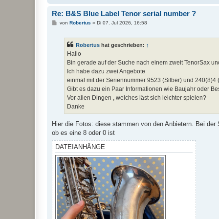
Re: B&S Blue Label Tenor serial number ?
B
von
Robertus
»
Di 07. Jul 2026, 16:58
e
i
t
Robertus
hat geschrieben:
↑
r
a
Hallo
g
Bin gerade auf der Suche nach einem zweit TenorSax un
Ich habe dazu zwei Angebote
einmal mit der Seriennummer 9523 (Silber) und 240(8)4 (
Gibt es dazu ein Paar Informationen wie Baujahr oder B
Vor allen Dingen , welches läst sich leichter spielen?
Danke
Hier die Fotos: diese stammen von den Anbietern. Bei der 
ob es eine 8 oder 0 ist
DATEIANHÄNGE