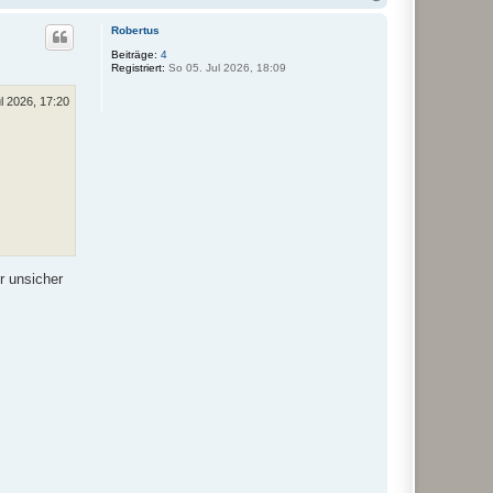
a
c
Robertus
h
o
Beiträge:
4
Registriert:
So 05. Jul 2026, 18:09
b
e
n
l 2026, 17:20
r unsicher