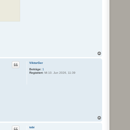
N
a
c
ViktorGer
h
o
Beiträge:
1
Registriert:
Mi 10. Jun 2026, 11:39
b
e
n
N
a
c
tobi
h