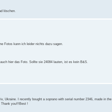
ad löschen.
e Fotos kann ich leider nichts dazu sagen.
auch hier das Foto. Sollte sie 24084 lauten, ist es kein B&S.
v, Ukraine. I recently bought a soprano with serial number 2346, made in th
? Thank you!!!Best !