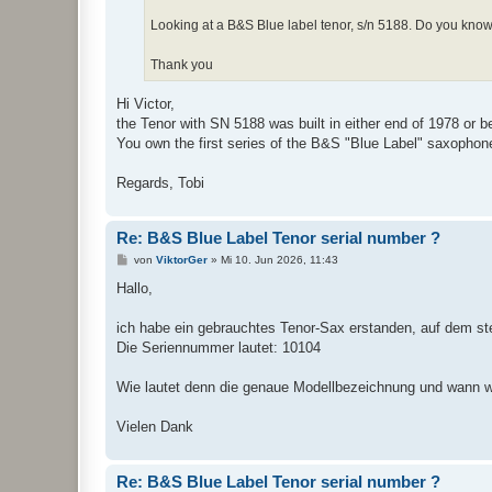
Looking at a B&S Blue label tenor, s/n 5188. Do you know 
Thank you
Hi Victor,
the Tenor with SN 5188 was built in either end of 1978 or b
You own the first series of the B&S "Blue Label" saxophon
Regards, Tobi
Re: B&S Blue Label Tenor serial number ?
B
von
ViktorGer
»
Mi 10. Jun 2026, 11:43
e
i
Hallo,
t
r
a
ich habe ein gebrauchtes Tenor-Sax erstanden, auf dem st
g
Die Seriennummer lautet: 10104
Wie lautet denn die genaue Modellbezeichnung und wann 
Vielen Dank
Re: B&S Blue Label Tenor serial number ?