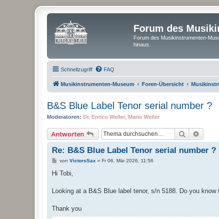
Forum des Musik
Forum des Musikinstrumenten-Muse
hinaus.
Schnellzugriff
FAQ
Musikinstrumenten-Museum
Foren-Übersicht
Musikinst
B&S Blue Label Tenor serial number ?
Moderatoren:
Dr. Enrico Weller
,
Mario Weller
Suche
Erweit
Antworten
Re: B&S Blue Label Tenor serial number ?
B
von
VictorsSax
»
Fr 06. Mär 2026, 11:56
e
i
Hi Tobi,
t
r
a
Looking at a B&S Blue label tenor, s/n 5188. Do you know t
g
Thank you