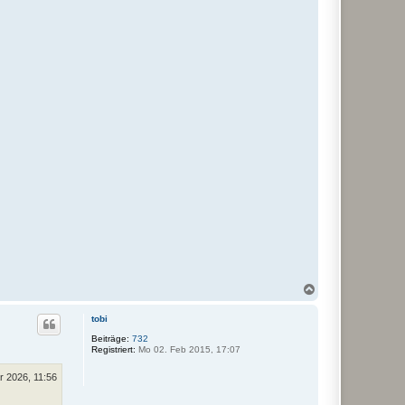
N
a
c
tobi
h
o
Beiträge:
732
Registriert:
Mo 02. Feb 2015, 17:07
b
e
n
r 2026, 11:56