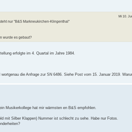
Mi 10. Ju
steht nur "B&S Markneukirchen-Klingenthal"
nn wurde es gebaut?
ellung erfolgte im 4. Quartal im Jahre 1984.
nd wortgenau die Anfrage zur SN 6486. Siehe Post vom 15. Januar 2019. War
ein Musikerkollege hat mir wärmsten en B&S empfohlen.
ld mit Silber Klappen) Nummer ist schlecht zu sehe. Habe nur Fotos.
onderheiten?