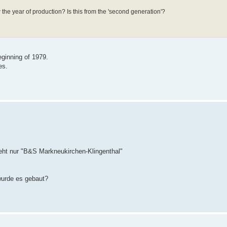
the year of production? Is this from the 'second generation'?
eginning of 1979.
es.
eht nur "B&S Markneukirchen-Klingenthal"
wurde es gebaut?