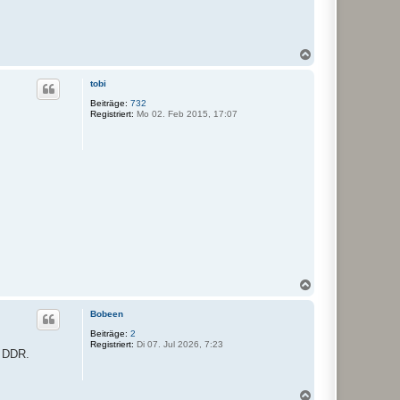
N
a
c
tobi
h
o
Beiträge:
732
Registriert:
Mo 02. Feb 2015, 17:07
b
e
n
N
a
c
Bobeen
h
o
Beiträge:
2
Registriert:
Di 07. Jul 2026, 7:23
b
e DDR.
e
n
N