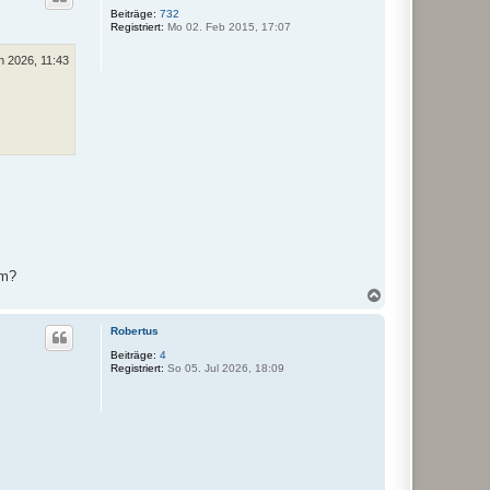
o
Beiträge:
732
Registriert:
Mo 02. Feb 2015, 17:07
b
e
n
n 2026, 11:43
um?
N
a
c
Robertus
h
o
Beiträge:
4
Registriert:
So 05. Jul 2026, 18:09
b
e
n