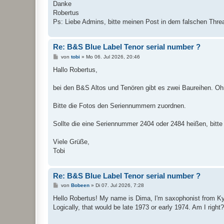
Danke
Robertus
Ps: Liebe Admins, bitte meinen Post in dem falschen Thre
Re: B&S Blue Label Tenor serial number ?
B
von
tobi
»
Mo 06. Jul 2026, 20:46
e
i
Hallo Robertus,
t
r
a
bei den B&S Altos und Tenören gibt es zwei Baureihen. Ohn
g
Bitte die Fotos den Seriennummern zuordnen.
Sollte die eine Seriennummer 2404 oder 2484 heißen, bitte 
Viele Grüße,
Tobi
Re: B&S Blue Label Tenor serial number ?
B
von
Bobeen
»
Di 07. Jul 2026, 7:28
e
i
Hello Robertus! My name is Dima, I'm saxophonist from Kyi
t
Logically, that would be late 1973 or early 1974. Am I right
r
a
g