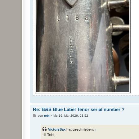
Re: B&S Blue Label Tenor serial number ?
B
von
tobi
»
Mo 16. Mär 2026, 23:52
e
i
t
VictorsSax
hat geschrieben:
↑
r
a
Hi Tobi,
g