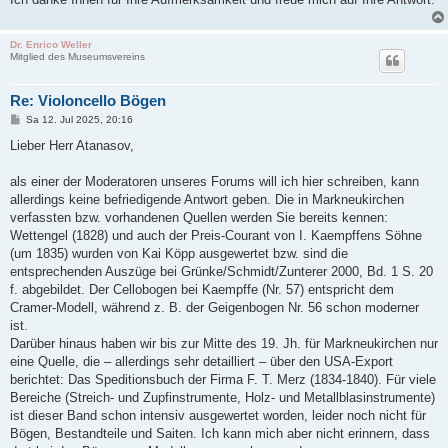
Dr. Enrico Weller
Mitglied des Museumsvereins
Re: Violoncello Bögen
B
Sa 12. Jul 2025, 20:16
e
i
Lieber Herr Atanasov,
t
r
a
als einer der Moderatoren unseres Forums will ich hier schreiben, kann
g
allerdings keine befriedigende Antwort geben. Die in Markneukirchen
verfassten bzw. vorhandenen Quellen werden Sie bereits kennen:
Wettengel (1828) und auch der Preis-Courant von I. Kaempffens Söhne
(um 1835) wurden von Kai Köpp ausgewertet bzw. sind die
entsprechenden Auszüge bei Grünke/Schmidt/Zunterer 2000, Bd. 1 S. 20
f. abgebildet. Der Cellobogen bei Kaempffe (Nr. 57) entspricht dem
Cramer-Modell, während z. B. der Geigenbogen Nr. 56 schon moderner
ist.
Darüber hinaus haben wir bis zur Mitte des 19. Jh. für Markneukirchen nur
eine Quelle, die – allerdings sehr detailliert – über den USA-Export
berichtet: Das Speditionsbuch der Firma F. T. Merz (1834-1840). Für viele
Bereiche (Streich- und Zupfinstrumente, Holz- und Metallblasinstrumente)
ist dieser Band schon intensiv ausgewertet worden, leider noch nicht für
Bögen, Bestandteile und Saiten. Ich kann mich aber nicht erinnern, dass