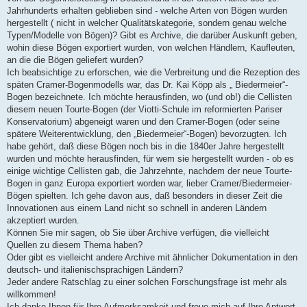
Jahrhunderts erhalten geblieben sind - welche Arten von Bögen wurden
hergestellt ( nicht in welcher Qualitätskategorie, sondern genau welche
Typen/Modelle von Bögen)? Gibt es Archive, die darüber Auskunft geben,
wohin diese Bögen exportiert wurden, von welchen Händlern, Kaufleuten,
an die die Bögen geliefert wurden?
Ich beabsichtige zu erforschen, wie die Verbreitung und die Rezeption des
späten Cramer-Bogenmodells war, das Dr. Kai Köpp als „ Biedermeier“-
Bogen bezeichnete. Ich möchte herausfinden, wo (und ob!) die Cellisten
diesem neuen Tourte-Bogen (der Viotti-Schule im reformierten Pariser
Konservatorium) abgeneigt waren und den Cramer-Bogen (oder seine
spätere Weiterentwicklung, den „Biedermeier“-Bogen) bevorzugten. Ich
habe gehört, daß diese Bögen noch bis in die 1840er Jahre hergestellt
wurden und möchte herausfinden, für wem sie hergestellt wurden - ob es
einige wichtige Cellisten gab, die Jahrzehnte, nachdem der neue Tourte-
Bogen in ganz Europa exportiert worden war, lieber Cramer/Biedermeier-
Bögen spielten. Ich gehe davon aus, daß besonders in dieser Zeit die
Innovationen aus einem Land nicht so schnell in anderen Ländern
akzeptiert wurden.
Können Sie mir sagen, ob Sie über Archive verfügen, die vielleicht
Quellen zu diesem Thema haben?
Oder gibt es vielleicht andere Archive mit ähnlicher Dokumentation in den
deutsch- und italienischsprachigen Ländern?
Jeder andere Ratschlag zu einer solchen Forschungsfrage ist mehr als
willkommen!
Ich danke Ihnen für Ihre Aufmerksamkeit und freue mich auf Ihre Antwort.