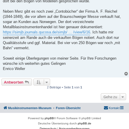
dort bei den Bögen von Modellen gesprochen wurde.
Neben Merz gibt es noch zwei „Contobücher“ der Firma A. F. Reichel
(1844-1849), die vor allem auf der Braunschweiger Messe verkauft hat,
sogar an Kunden aus Norwegen. Der dort verzeichnete
Metallblasinstrumentenhandel ist hier genauer dokumentiert:
https://simjb.journals.qucosa.de/simjb/ ... /view/6/16
. Ich hatte mir
seinerzeit am Rande auch die verkauften Bögen notiert. Auch dort nur
Qualitätsstufe und ggf. Material. Bei vier von 250 Bögen war noch „mit
Bahn“ vermerkt.
Soweit einige Überlegungen von meiner Seite. Für Ihre Forschungen
wünsche ich weiterhin gutes Gelingen
Enrico Weller
Antworten
2 Beiträge • Seite
1
von
1
Gehe zu
Musikinstrumenten-Museum
Foren-Übersicht
Kontakt
Powered by
phpBB
® Forum Software © phpBB Limited
Deutsche Übersetzung durch
phpBB.de
Datenschutz
|
Nutzungsbedingungen