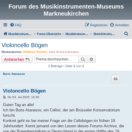
Forum des Musikinstrumenten-Museums
Markneukirchen
FAQ
Registrieren
Anmelden
S
Musikinstrumenten-Museum
Foren-Übersicht
Musikinstrumentenmuseum Markneukirchen
Streichinstrumente und ihre Hersteller
u
Violoncello Bögen
c
Moderatoren:
Heidrun Eichler
,
Udo Kretzschmann
h
Suche
Erweiterte Suche
Antworten
e
2 Beiträge • Seite
1
von
1
Boris Atanasov
Violoncello Bögen
B
Do 03. Jul 2025, 12:36
e
i
Guten Tag an alle!
t
Ich bin Boris Atanasov, ein Cellist, der am Brüsseler Konservatorium
r
a
forscht.
g
Konkret geht es bei meiner Frage um die Cellobögen im frühen 19.
Jahrhundert: Kennt jemand von den Lesern dieses Forums Archive, die
von der Bogenherstellung in Deutschland in der ersten Hälfte des 19.