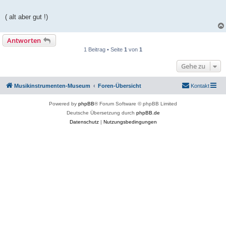
( alt aber gut !)
Antworten
1 Beitrag • Seite
1
von
1
Gehe zu
Musikinstrumenten-Museum
Foren-Übersicht
Kontakt
Powered by
phpBB
® Forum Software © phpBB Limited
Deutsche Übersetzung durch
phpBB.de
Datenschutz
|
Nutzungsbedingungen