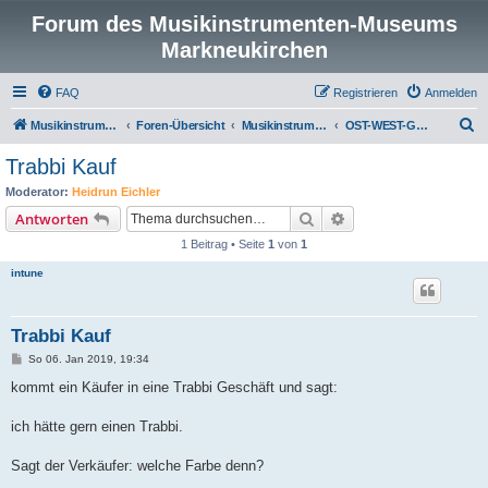
Forum des Musikinstrumenten-Museums
Markneukirchen
FAQ
Registrieren
Anmelden
S
Musikinstrumenten-Museum
Foren-Übersicht
Musikinstrumentenmuseum Markneukirchen
OST-WEST-Geschichte(n)
u
Trabbi Kauf
c
Moderator:
Heidrun Eichler
h
Suche
Erweiterte Suche
Antworten
e
1 Beitrag • Seite
1
von
1
intune
Trabbi Kauf
B
So 06. Jan 2019, 19:34
e
i
kommt ein Käufer in eine Trabbi Geschäft und sagt:
t
r
a
ich hätte gern einen Trabbi.
g
Sagt der Verkäufer: welche Farbe denn?