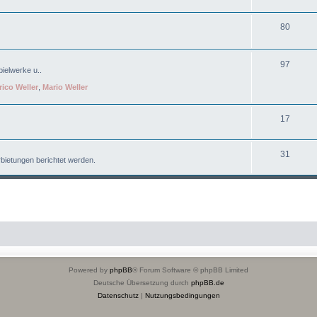
80
97
ielwerke u..
rico Weller
,
Mario Weller
17
31
bietungen berichtet werden.
Powered by
phpBB
® Forum Software © phpBB Limited
Deutsche Übersetzung durch
phpBB.de
Datenschutz
|
Nutzungsbedingungen