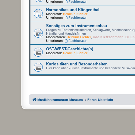
Unterforum:
Fachliteratur
Harmonikas und Klingenthal
Moderator:
Heidrun Eichler
Unterforum:
Fachliteratur
Sonstiges zum Instrumentenbau
Fragen zu Tasteninstrumenten, Schlagwerk, Mechanische Sp
Händler und Handelsfirmen
Moderatoren:
Heidrun Eichler
,
Udo Kretzschmann
,
Dr. En
Unterforum:
Fachliteratur
OST-WEST-Geschichte(n)
Moderator:
Heidrun Eichler
Kuriositäten und Besonderheiten
Hier kann über kuriose Instrumente und besondere Musikdar
Musikinstrumenten-Museum
Foren-Übersicht