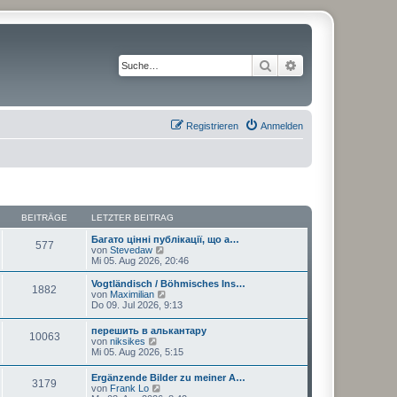
Suche
Erweiterte Suche
Registrieren
Anmelden
BEITRÄGE
LETZTER BEITRAG
Багато цінні публікації, що а…
577
N
von
Stevedaw
e
Mi 05. Aug 2026, 20:46
u
e
Vogtländisch / Böhmisches Ins…
1882
s
N
von
Maximilian
t
e
Do 09. Jul 2026, 9:13
e
u
r
e
перешить в алькантару
B
10063
s
N
von
niksikes
e
t
e
Mi 05. Aug 2026, 5:15
i
e
u
t
r
e
r
Ergänzende Bilder zu meiner A…
B
3179
s
N
a
von
Frank Lo
e
t