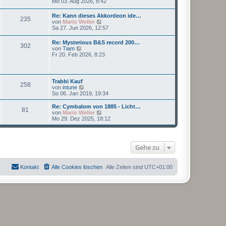
e
g
Mo 03. Aug 2026, 8:42
i
e
u
t
r
e
r
Re: Kann dieses Akkordeon ide…
B
235
s
a
N
von
Mario Weller
e
t
g
e
Sa 27. Jun 2026, 12:57
i
e
u
t
r
e
r
Re: Mysterious B&S record 200…
B
302
s
a
N
von
Tiam
e
t
g
e
Fr 20. Feb 2026, 8:23
i
e
u
t
r
e
r
B
s
a
e
t
g
Trabbi Kauf
i
258
e
N
von
intune
t
r
e
So 06. Jan 2019, 19:34
r
B
u
a
e
e
g
Re: Cymbalom von 1885 - Licht…
i
81
s
N
von
Mario Weller
t
t
e
Mo 29. Dez 2025, 18:12
r
e
u
a
r
e
g
B
s
e
t
Gehe zu
i
e
t
r
r
B
a
e
Kontakt
Alle Cookies löschen
Alle Zeiten sind
UTC+01:00
g
i
t
r
a
g