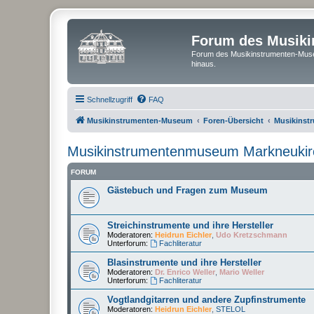
Forum des Musik
Forum des Musikinstrumenten-Muse
hinaus.
Schnellzugriff
FAQ
Musikinstrumenten-Museum
Foren-Übersicht
Musikinst
Musikinstrumentenmuseum Markneukir
FORUM
Gästebuch und Fragen zum Museum
Streichinstrumente und ihre Hersteller
Moderatoren:
Heidrun Eichler
,
Udo Kretzschmann
Unterforum:
Fachliteratur
Blasinstrumente und ihre Hersteller
Moderatoren:
Dr. Enrico Weller
,
Mario Weller
Unterforum:
Fachliteratur
Vogtlandgitarren und andere Zupfinstrumente
Moderatoren:
Heidrun Eichler
,
STELOL