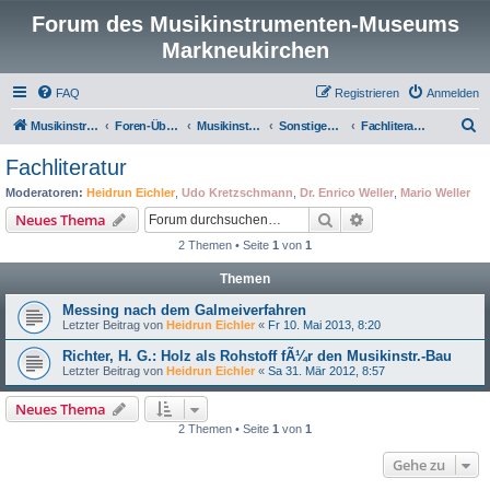
Forum des Musikinstrumenten-Museums
Markneukirchen
FAQ
Registrieren
Anmelden
S
Musikinstrumenten-Museum
Foren-Übersicht
Musikinstrumentenmuseum Markneukirchen
Sonstiges zum Instrumentenbau
Fachliteratur
u
Fachliteratur
c
Moderatoren:
Heidrun Eichler
,
Udo Kretzschmann
,
Dr. Enrico Weller
,
Mario Weller
h
Suche
Erweiterte Suche
Neues Thema
e
2 Themen • Seite
1
von
1
Themen
Messing nach dem Galmeiverfahren
Letzter Beitrag von
Heidrun Eichler
«
Fr 10. Mai 2013, 8:20
Richter, H. G.: Holz als Rohstoff fÃ¼r den Musikinstr.-Bau
Letzter Beitrag von
Heidrun Eichler
«
Sa 31. Mär 2012, 8:57
Neues Thema
2 Themen • Seite
1
von
1
Gehe zu