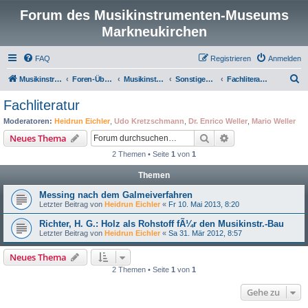
Forum des Musikinstrumenten-Museums
Markneukirchen
FAQ
Registrieren
Anmelden
S
Musikinstrumenten-Museum
Foren-Übersicht
Musikinstrumentenmuseum Markneukirchen
Sonstiges zum Instrumentenbau
Fachliteratur
u
Fachliteratur
c
Moderatoren:
Heidrun Eichler
,
Udo Kretzschmann
,
Dr. Enrico Weller
,
Mario Weller
h
Suche
Erweiterte Suche
Neues Thema
e
2 Themen • Seite
1
von
1
Themen
Messing nach dem Galmeiverfahren
Letzter Beitrag von
Heidrun Eichler
«
Fr 10. Mai 2013, 8:20
Richter, H. G.: Holz als Rohstoff fÃ¼r den Musikinstr.-Bau
Letzter Beitrag von
Heidrun Eichler
«
Sa 31. Mär 2012, 8:57
Neues Thema
2 Themen • Seite
1
von
1
Gehe zu