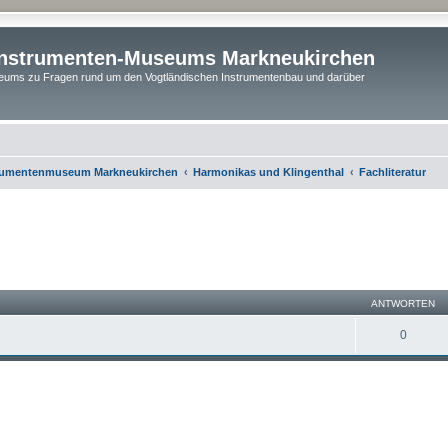
instrumenten-Museums Markneukirchen
ums zu Fragen rund um den Vogtländischen Instrumentenbau und darüber
rumentenmuseum Markneukirchen
Harmonikas und Klingenthal
Fachliteratur
eiterte Suche
ANTWORTEN
0