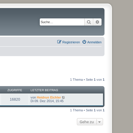
Suche
Erweiterte Suche
Registrieren
Anmelden
1 Thema • Seite
1
von
1
ZUGRIFFE
LETZTER BEITRAG
von
Heidrun Eichler
16820
Di 09. Dez 2014, 15:45
1 Thema • Seite
1
von
1
Gehe zu