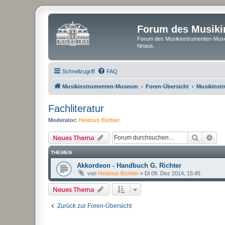
Forum des Musik
Forum des Musikinstrumenten-Muse
hinaus.
Schnellzugriff
FAQ
Musikinstrumenten-Museum
Foren-Übersicht
Musikinst
Fachliteratur
Moderator:
Heidrun Eichler
Suche
Erw
Neues Thema
THEMEN
Akkordeon - Handbuch G. Richter
von
Heidrun Eichler
»
Di 09. Dez 2014, 15:45
Neues Thema
Zurück zur Foren-Übersicht