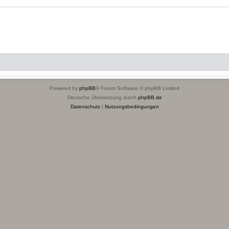
Powered by
phpBB
® Forum Software © phpBB Limited
Deutsche Übersetzung durch
phpBB.de
Datenschutz
|
Nutzungsbedingungen