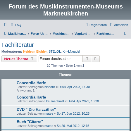
Forum des Musikinstrumenten-Museums
Markneukirchen
FAQ
Registrieren
Anmelden
S
Musikinstrumenten-Museum
Foren-Übersicht
Musikinstrumentenmuseum Markneukirchen
Vogtlandgitarren und andere Zupfinstrumente
Fachliteratur
u
Fachliteratur
c
Moderatoren:
Heidrun Eichler
,
STELOL
,
K.-H.Neudel
h
Suche
Erweiterte Suche
Neues Thema
e
10 Themen • Seite
1
von
1
Themen
Concordia Harfe
Letzter Beitrag von
hinnerk
«
Di 04. Apr 2023, 14:30
Antworten:
1
Concordia Harfe
Letzter Beitrag von
Ursulaschmitt
«
Di 04. Apr 2023, 10:20
DVD " Die Harzzither"
Letzter Beitrag von
matse
«
So 17. Jun 2012, 10:25
Buch "Gitarre"
Letzter Beitrag von
matse
«
Sa 26. Mai 2012, 12:15