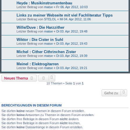
Heyde : Musikinstrumentenbau
Letzter Beitrag von
matse
«
Fr 06. Apr 2012, 10:03
Links zu meiner Webseite mit viel Fachliteratur Tipps
Letzter Beitrag von
STELOL
«
Mi 04. Apr 2012, 11:06
Wille/Duve : Die Harzzither
Letzter Beitrag von
matse
«
Di 03. Apr 2012, 19:48
Wiktor : Die Cister in Suhl
Letzter Beitrag von
matse
«
Di 03. Apr 2012, 19:43
Michel : Cither Cithrinchen Zister
Letzter Beitrag von
matse
«
Di 03. Apr 2012, 19:39
Meinel : Elektrogitarren
Letzter Beitrag von
matse
«
Di 03. Apr 2012, 19:21
Neues Thema
10 Themen • Seite
1
von
1
Gehe zu
BERECHTIGUNGEN IN DIESEM FORUM
Sie dürfen
keine
neuen Themen in diesem Forum erstellen.
Sie dürfen
keine
Antworten zu Themen in diesem Forum erstellen.
Sie dürfen Ihre Beiträge in diesem Forum
nicht
ändern.
Sie dürfen Ihre Beiträge in diesem Forum
nicht
löschen.
Sie dürfen
keine
Dateianhänge in diesem Forum erstellen.