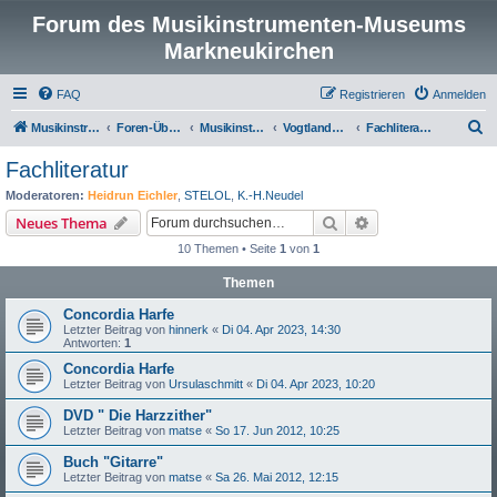
Forum des Musikinstrumenten-Museums
Markneukirchen
FAQ
Registrieren
Anmelden
S
Musikinstrumenten-Museum
Foren-Übersicht
Musikinstrumentenmuseum Markneukirchen
Vogtlandgitarren und andere Zupfinstrumente
Fachliteratur
u
Fachliteratur
c
Moderatoren:
Heidrun Eichler
,
STELOL
,
K.-H.Neudel
h
Suche
Erweiterte Suche
Neues Thema
e
10 Themen • Seite
1
von
1
Themen
Concordia Harfe
Letzter Beitrag von
hinnerk
«
Di 04. Apr 2023, 14:30
Antworten:
1
Concordia Harfe
Letzter Beitrag von
Ursulaschmitt
«
Di 04. Apr 2023, 10:20
DVD " Die Harzzither"
Letzter Beitrag von
matse
«
So 17. Jun 2012, 10:25
Buch "Gitarre"
Letzter Beitrag von
matse
«
Sa 26. Mai 2012, 12:15