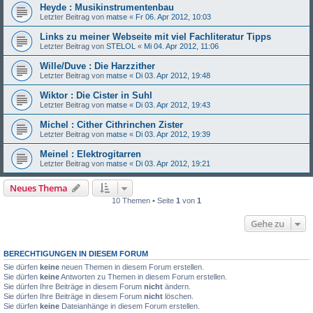
Heyde : Musikinstrumentenbau
Letzter Beitrag von
matse
«
Fr 06. Apr 2012, 10:03
Links zu meiner Webseite mit viel Fachliteratur Tipps
Letzter Beitrag von
STELOL
«
Mi 04. Apr 2012, 11:06
Wille/Duve : Die Harzzither
Letzter Beitrag von
matse
«
Di 03. Apr 2012, 19:48
Wiktor : Die Cister in Suhl
Letzter Beitrag von
matse
«
Di 03. Apr 2012, 19:43
Michel : Cither Cithrinchen Zister
Letzter Beitrag von
matse
«
Di 03. Apr 2012, 19:39
Meinel : Elektrogitarren
Letzter Beitrag von
matse
«
Di 03. Apr 2012, 19:21
Neues Thema
10 Themen • Seite
1
von
1
Gehe zu
BERECHTIGUNGEN IN DIESEM FORUM
Sie dürfen
keine
neuen Themen in diesem Forum erstellen.
Sie dürfen
keine
Antworten zu Themen in diesem Forum erstellen.
Sie dürfen Ihre Beiträge in diesem Forum
nicht
ändern.
Sie dürfen Ihre Beiträge in diesem Forum
nicht
löschen.
Sie dürfen
keine
Dateianhänge in diesem Forum erstellen.