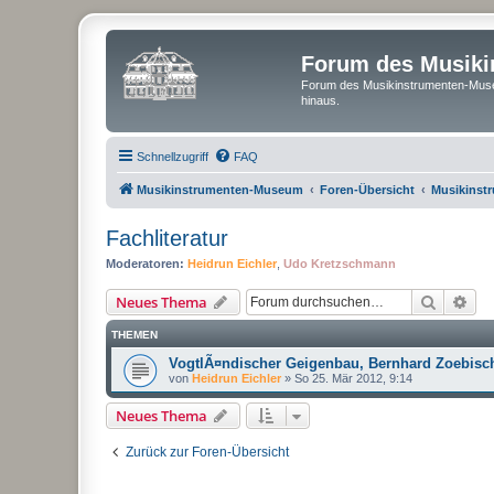
Forum des Musik
Forum des Musikinstrumenten-Muse
hinaus.
Schnellzugriff
FAQ
Musikinstrumenten-Museum
Foren-Übersicht
Musikinst
Fachliteratur
Moderatoren:
Heidrun Eichler
,
Udo Kretzschmann
Suche
Erw
Neues Thema
THEMEN
VogtlÃ¤ndischer Geigenbau, Bernhard Zoebisc
von
Heidrun Eichler
»
So 25. Mär 2012, 9:14
Neues Thema
Zurück zur Foren-Übersicht