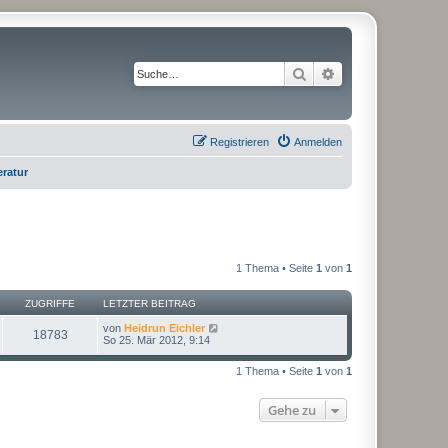
Suche
Erweiterte Suche
Registrieren
Anmelden
eratur
1 Thema • Seite
1
von
1
ZUGRIFFE
LETZTER BEITRAG
von
Heidrun Eichler
18783
So 25. Mär 2012, 9:14
1 Thema • Seite
1
von
1
Gehe zu