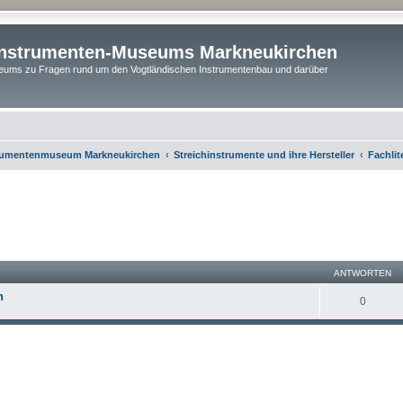
instrumenten-Museums Markneukirchen
ums zu Fragen rund um den Vogtländischen Instrumentenbau und darüber
rumentenmuseum Markneukirchen
Streichinstrumente und ihre Hersteller
Fachlit
eiterte Suche
ANTWORTEN
h
0