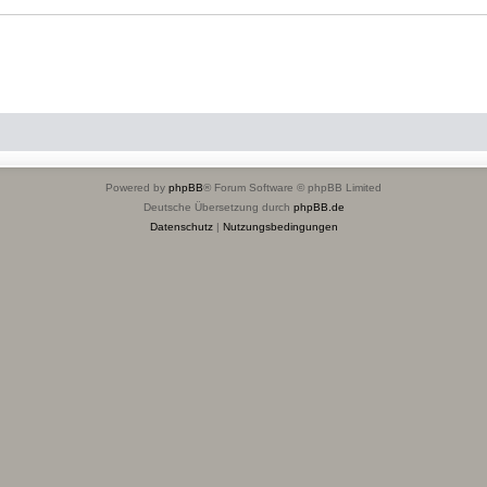
Powered by
phpBB
® Forum Software © phpBB Limited
Deutsche Übersetzung durch
phpBB.de
Datenschutz
|
Nutzungsbedingungen