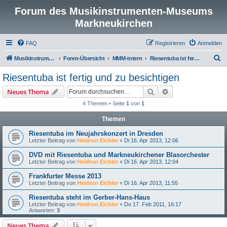
Forum des Musikinstrumenten-Museums
Markneukirchen
FAQ
Registrieren
Anmelden
S
Musikinstrumenten-Museum
Foren-Übersicht
MMM-intern
Riesentuba ist fertig und zu besichtigen
u
Riesentuba ist fertig und zu besichtigen
c
Suche
Erweiterte Suche
Neues Thema
h
4 Themen • Seite
1
von
1
e
Themen
Riesentuba im Neujahrskonzert in Dresden
Letzter Beitrag von
Heidrun Eichler
«
Di 16. Apr 2013, 12:06
DVD mit Riesentuba und Markneukirchener Blasorchester
Letzter Beitrag von
Heidrun Eichler
«
Di 16. Apr 2013, 12:04
Frankfurter Messe 2013
Letzter Beitrag von
Heidrun Eichler
«
Di 16. Apr 2013, 11:55
Riesentuba steht im Gerber-Hans-Haus
Letzter Beitrag von
Heidrun Eichler
«
Do 17. Feb 2011, 16:17
Antworten:
3
Neues Thema