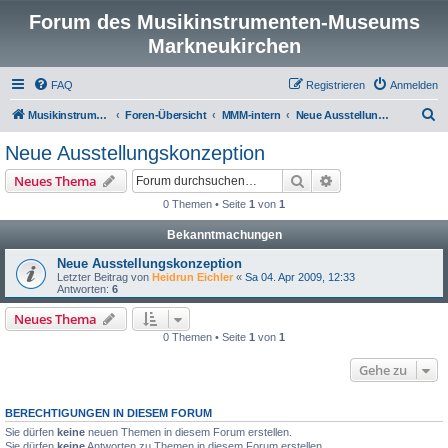
Forum des Musikinstrumenten-Museums
Markneukirchen
FAQ
Registrieren
Anmelden
S
Musikinstrumenten-Museum
Foren-Übersicht
MMM-intern
Neue Ausstellungskonzeption
u
Neue Ausstellungskonzeption
c
Suche
Erweiterte Suche
Neues Thema
h
0 Themen • Seite
1
von
1
e
Bekanntmachungen
Neue Ausstellungskonzeption
Letzter Beitrag von
Heidrun Eichler
«
Sa 04. Apr 2009, 12:33
Antworten:
6
Neues Thema
0 Themen • Seite
1
von
1
Gehe zu
BERECHTIGUNGEN IN DIESEM FORUM
Sie dürfen
keine
neuen Themen in diesem Forum erstellen.
Sie dürfen
keine
Antworten zu Themen in diesem Forum erstellen.