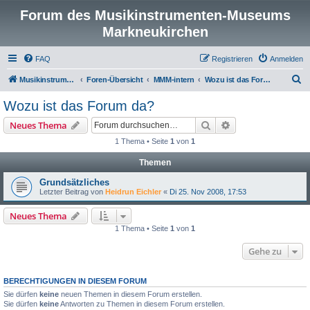
Forum des Musikinstrumenten-Museums
Markneukirchen
FAQ
Registrieren
Anmelden
S
Musikinstrumenten-Museum
Foren-Übersicht
MMM-intern
Wozu ist das Forum da?
u
Wozu ist das Forum da?
c
Suche
Erweiterte Suche
Neues Thema
h
1 Thema • Seite
1
von
1
e
Themen
Grundsätzliches
Letzter Beitrag von
Heidrun Eichler
«
Di 25. Nov 2008, 17:53
Neues Thema
1 Thema • Seite
1
von
1
Gehe zu
BERECHTIGUNGEN IN DIESEM FORUM
Sie dürfen
keine
neuen Themen in diesem Forum erstellen.
Sie dürfen
keine
Antworten zu Themen in diesem Forum erstellen.