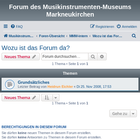
Forum des Musikinstrumenten-Museums
Markneukirchen
FAQ
Registrieren
Anmelden
S
Musikinstrumenten-Museum
Foren-Übersicht
MMM-intern
Wozu ist das Forum da?
u
Wozu ist das Forum da?
c
Suche
Erweiterte Suche
Neues Thema
h
1 Thema • Seite
1
von
1
e
Themen
Grundsätzliches
Letzter Beitrag von
Heidrun Eichler
«
Di 25. Nov 2008, 17:53
Neues Thema
1 Thema • Seite
1
von
1
Gehe zu
BERECHTIGUNGEN IN DIESEM FORUM
Sie dürfen
keine
neuen Themen in diesem Forum erstellen.
Sie dürfen
keine
Antworten zu Themen in diesem Forum erstellen.