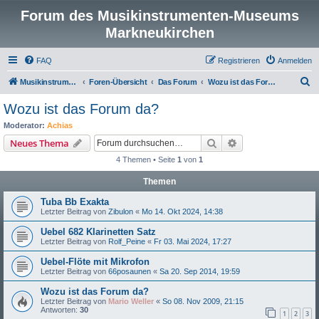
Forum des Musikinstrumenten-Museums
Markneukirchen
FAQ
Registrieren
Anmelden
S
Musikinstrumenten-Museum
Foren-Übersicht
Das Forum
Wozu ist das Forum da?
u
Wozu ist das Forum da?
c
Moderator:
Achias
h
Suche
Erweiterte Suche
Neues Thema
e
4 Themen • Seite
1
von
1
Themen
Tuba Bb Exakta
Letzter Beitrag von
Zibulon
«
Mo 14. Okt 2024, 14:38
Uebel 682 Klarinetten Satz
Letzter Beitrag von
Rolf_Peine
«
Fr 03. Mai 2024, 17:27
Uebel-Flöte mit Mikrofon
Letzter Beitrag von
66posaunen
«
Sa 20. Sep 2014, 19:59
Wozu ist das Forum da?
Letzter Beitrag von
Mario Weller
«
So 08. Nov 2009, 21:15
Antworten:
30
1
2
3