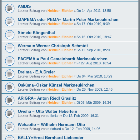
AMDIS
Letzter Beitrag von
Heidrun Eichler
«
Do 14. Apr 2011, 13:58
MAPEMA oder PEMA= Martin Peter Markneukirchen
Letzter Beitrag von
Heidrun Eichler
«
So 17. Okt 2010, 9:39
Simeto Klingenthal
Letzter Beitrag von
Heidrun Eichler
«
Sa 16. Okt 2010, 19:47
Werma = Werner Christoph Schmidt
Letzter Beitrag von
Heidrun Eichler
«
Sa 11. Sep 2010, 8:20
PAGEMA = Paul Gemeinhardt Markneukirchen
Letzter Beitrag von
Heidrun Eichler
«
Fr 27. Aug 2010, 18:54
Dreima - E.A.Dreier
Letzter Beitrag von
Heidrun Eichler
«
Do 04. Mär 2010, 18:29
Osküma=Oskar Künzel Markneukirchen
Letzter Beitrag von
Heidrun Eichler
«
Do 26. Nov 2009, 12:46
ARIGRA= Anton Riedl Graslitz
Letzter Beitrag von
Heidrun Eichler
«
Di 03. Mär 2009, 16:34
Oweha = Otto Walter Heberlein
Letzter Beitrag von
s.florian
«
Do 12. Feb 2009, 16:31
Wehaotto = Wilhelm Hermann Otto
Letzter Beitrag von
s.richard
«
Do 12. Feb 2009, 14:06
BALLY=Ernst Bernhard Liebender