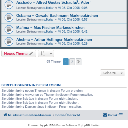
Aschado = Alfred Gustav SchaufuÃ, Adorf
Letzter Beitrag von
s.florian
«
Mi 08. Okt 2008, 9:08
Osbama = Oswald Bachmann Markneukirchen
Letzter Beitrag von
s.florian
«
Mi 08. Okt 2008, 8:57
Mafima = Max Fischer Markneukirchen
Letzter Beitrag von
s.florian
«
Mi 08. Okt 2008, 8:41
Ahelma = Arthur Hellinger Markneukirchen
Letzter Beitrag von
s.florian
«
Mi 08. Okt 2008, 8:29
Neues Thema
1
2
Nächste
65 Themen
Gehe zu
BERECHTIGUNGEN IN DIESEM FORUM
Sie dürfen
keine
neuen Themen in diesem Forum erstellen.
Sie dürfen
keine
Antworten zu Themen in diesem Forum erstellen.
Sie dürfen Ihre Beiträge in diesem Forum
nicht
ändern.
Sie dürfen Ihre Beiträge in diesem Forum
nicht
löschen.
Sie dürfen
keine
Dateianhänge in diesem Forum erstellen.
Musikinstrumenten-Museum
Foren-Übersicht
Kontakt
Powered by
phpBB
® Forum Software © phpBB Limited