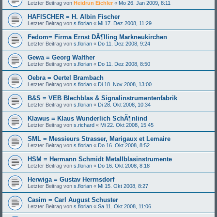
Letzter Beitrag von
Heidrun Eichler
«
Mo 26. Jan 2009, 8:11
HAFISCHER = H. Albin Fischer
Letzter Beitrag von
s.florian
«
Mi 17. Dez 2008, 11:29
Fedom= Firma Ernst DÃ¶lling Markneukirchen
Letzter Beitrag von
s.florian
«
Do 11. Dez 2008, 9:24
Gewa = Georg Walther
Letzter Beitrag von
s.florian
«
Do 11. Dez 2008, 8:50
Oebra = Oertel Brambach
Letzter Beitrag von
s.florian
«
Di 18. Nov 2008, 13:00
B&S = VEB Blechblas & Signalinstrumentenfabrik
Letzter Beitrag von
s.florian
«
Di 28. Okt 2008, 10:34
Klawus = Klaus Wunderlich SchÃ¶nlind
Letzter Beitrag von
s.richard
«
Mi 22. Okt 2008, 15:45
SML = Messieurs Strasser, Marigaux et Lemaire
Letzter Beitrag von
s.florian
«
Do 16. Okt 2008, 8:52
HSM = Hermann Schmidt Metallblasinstrumente
Letzter Beitrag von
s.florian
«
Do 16. Okt 2008, 8:18
Herwiga = Gustav Herrnsdorf
Letzter Beitrag von
s.florian
«
Mi 15. Okt 2008, 8:27
Casim = Carl August Schuster
Letzter Beitrag von
s.florian
«
Sa 11. Okt 2008, 11:06