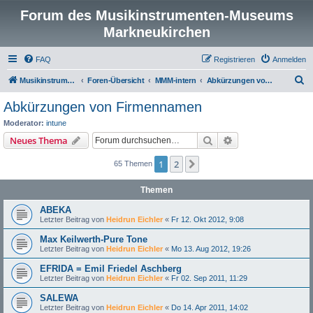
Forum des Musikinstrumenten-Museums
Markneukirchen
FAQ
Registrieren
Anmelden
S
Musikinstrumenten-Museum
Foren-Übersicht
MMM-intern
Abkürzungen von Firmennamen
u
Abkürzungen von Firmennamen
c
Moderator:
intune
h
Suche
Erweiterte Suche
Neues Thema
e
1
2
Nächste
65 Themen
Themen
ABEKA
Letzter Beitrag von
Heidrun Eichler
«
Fr 12. Okt 2012, 9:08
Max Keilwerth-Pure Tone
Letzter Beitrag von
Heidrun Eichler
«
Mo 13. Aug 2012, 19:26
EFRIDA = Emil Friedel Aschberg
Letzter Beitrag von
Heidrun Eichler
«
Fr 02. Sep 2011, 11:29
SALEWA
Letzter Beitrag von
Heidrun Eichler
«
Do 14. Apr 2011, 14:02