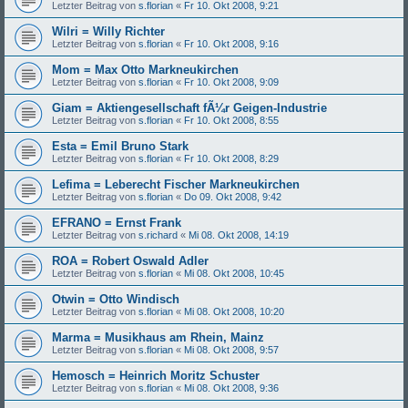
Letzter Beitrag von
s.florian
«
Fr 10. Okt 2008, 9:21
Wilri = Willy Richter
Letzter Beitrag von
s.florian
«
Fr 10. Okt 2008, 9:16
Mom = Max Otto Markneukirchen
Letzter Beitrag von
s.florian
«
Fr 10. Okt 2008, 9:09
Giam = Aktiengesellschaft fÃ¼r Geigen-Industrie
Letzter Beitrag von
s.florian
«
Fr 10. Okt 2008, 8:55
Esta = Emil Bruno Stark
Letzter Beitrag von
s.florian
«
Fr 10. Okt 2008, 8:29
Lefima = Leberecht Fischer Markneukirchen
Letzter Beitrag von
s.florian
«
Do 09. Okt 2008, 9:42
EFRANO = Ernst Frank
Letzter Beitrag von
s.richard
«
Mi 08. Okt 2008, 14:19
ROA = Robert Oswald Adler
Letzter Beitrag von
s.florian
«
Mi 08. Okt 2008, 10:45
Otwin = Otto Windisch
Letzter Beitrag von
s.florian
«
Mi 08. Okt 2008, 10:20
Marma = Musikhaus am Rhein, Mainz
Letzter Beitrag von
s.florian
«
Mi 08. Okt 2008, 9:57
Hemosch = Heinrich Moritz Schuster
Letzter Beitrag von
s.florian
«
Mi 08. Okt 2008, 9:36