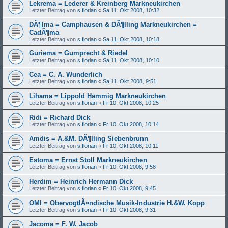
Lekrema = Lederer & Kreinberg Markneukirchen
Letzter Beitrag von
s.florian
«
Sa 11. Okt 2008, 10:32
DÃ¶lma = Camphausen & DÃ¶lling Markneukirchen =
CadÃ¶ma
Letzter Beitrag von
s.florian
«
Sa 11. Okt 2008, 10:18
Guriema = Gumprecht & Riedel
Letzter Beitrag von
s.florian
«
Sa 11. Okt 2008, 10:10
Cea = C. A. Wunderlich
Letzter Beitrag von
s.florian
«
Sa 11. Okt 2008, 9:51
Lihama = Lippold Hammig Markneukirchen
Letzter Beitrag von
s.florian
«
Fr 10. Okt 2008, 10:25
Ridi = Richard Dick
Letzter Beitrag von
s.florian
«
Fr 10. Okt 2008, 10:14
Amdis = A.&M. DÃ¶lling Siebenbrunn
Letzter Beitrag von
s.florian
«
Fr 10. Okt 2008, 10:11
Estoma = Ernst Stoll Markneukirchen
Letzter Beitrag von
s.florian
«
Fr 10. Okt 2008, 9:58
Herdim = Heinrich Hermann Dick
Letzter Beitrag von
s.florian
«
Fr 10. Okt 2008, 9:45
OMI = ObervogtlÃ¤ndische Musik-Industrie H.&W. Kopp
Letzter Beitrag von
s.florian
«
Fr 10. Okt 2008, 9:31
Jacoma = F. W. Jacob