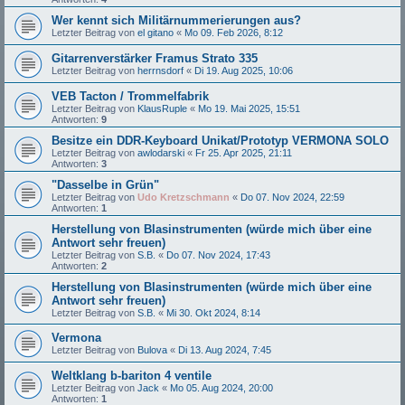
Wer kennt sich Militärnummerierungen aus?
Letzter Beitrag von
el gitano
«
Mo 09. Feb 2026, 8:12
Gitarrenverstärker Framus Strato 335
Letzter Beitrag von
herrnsdorf
«
Di 19. Aug 2025, 10:06
VEB Tacton / Trommelfabrik
Letzter Beitrag von
KlausRuple
«
Mo 19. Mai 2025, 15:51
Antworten:
9
Besitze ein DDR-Keyboard Unikat/Prototyp VERMONA SOLO
Letzter Beitrag von
awlodarski
«
Fr 25. Apr 2025, 21:11
Antworten:
3
"Dasselbe in Grün"
Letzter Beitrag von
Udo Kretzschmann
«
Do 07. Nov 2024, 22:59
Antworten:
1
Herstellung von Blasinstrumenten (würde mich über eine
Antwort sehr freuen)
Letzter Beitrag von
S.B.
«
Do 07. Nov 2024, 17:43
Antworten:
2
Herstellung von Blasinstrumenten (würde mich über eine
Antwort sehr freuen)
Letzter Beitrag von
S.B.
«
Mi 30. Okt 2024, 8:14
Vermona
Letzter Beitrag von
Bulova
«
Di 13. Aug 2024, 7:45
Weltklang b-bariton 4 ventile
Letzter Beitrag von
Jack
«
Mo 05. Aug 2024, 20:00
Antworten:
1