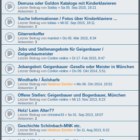
Demusa oder Goldon Kataloge mit Kinderklavieren
Letzter Beitrag von
Sobby
«
Sa 05. Sep 2015, 18:21
Antworten:
1
Suche Informationen / Fotos über Kinderklaviere ...
Letzter Beitrag von
tobias
«
Mi 02. Sep 2015, 18:11
Antworten:
3
Gitarrenkoffer
Letzter Beitrag von
martind
«
Do 05. Mär 2015, 8:34
Antworten:
3
Jobs und Stellenangebote für Geigenbauer /
Geigenbaumeister
Letzter Beitrag von
Corilon violins
«
Di 17. Feb 2015, 8:47
Jobangebot: Geigenbauer -Geselle oder Meister in München
Letzter Beitrag von
Corilon violins
«
Do 09. Okt 2014, 5:51
Windharfe / Äolsharfe
Letzter Beitrag von
Heidrun Eichler
«
Mo 06. Okt 2014, 19:52
Antworten:
2
Offene Stellen: Geigenbauer und Bogenbauer, München
Letzter Beitrag von
Corilon violins
«
Mi 13. Nov 2013, 8:23
Antworten:
2
Holz/ Leim Alter??
Letzter Beitrag von
christine33
«
So 01. Sep 2013, 18:07
Antworten:
2
Geschichte Schönbach-MNK etc.
Letzter Beitrag von
Heidrun Eichler
«
So 11. Aug 2013, 8:22
Antworten:
1