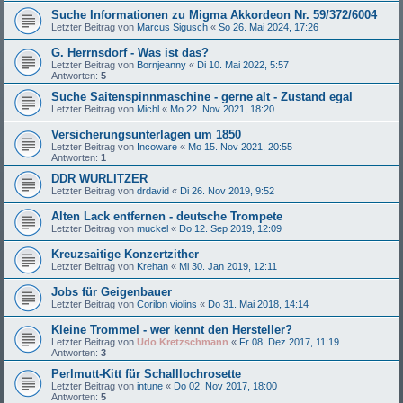
Suche Informationen zu Migma Akkordeon Nr. 59/372/6004
Letzter Beitrag von
Marcus Sigusch
«
So 26. Mai 2024, 17:26
G. Herrnsdorf - Was ist das?
Letzter Beitrag von
Bornjeanny
«
Di 10. Mai 2022, 5:57
Antworten:
5
Suche Saitenspinnmaschine - gerne alt - Zustand egal
Letzter Beitrag von
Michl
«
Mo 22. Nov 2021, 18:20
Versicherungsunterlagen um 1850
Letzter Beitrag von
Incoware
«
Mo 15. Nov 2021, 20:55
Antworten:
1
DDR WURLITZER
Letzter Beitrag von
drdavid
«
Di 26. Nov 2019, 9:52
Alten Lack entfernen - deutsche Trompete
Letzter Beitrag von
muckel
«
Do 12. Sep 2019, 12:09
Kreuzsaitige Konzertzither
Letzter Beitrag von
Krehan
«
Mi 30. Jan 2019, 12:11
Jobs für Geigenbauer
Letzter Beitrag von
Corilon violins
«
Do 31. Mai 2018, 14:14
Kleine Trommel - wer kennt den Hersteller?
Letzter Beitrag von
Udo Kretzschmann
«
Fr 08. Dez 2017, 11:19
Antworten:
3
Perlmutt-Kitt für Schalllochrosette
Letzter Beitrag von
intune
«
Do 02. Nov 2017, 18:00
Antworten:
5