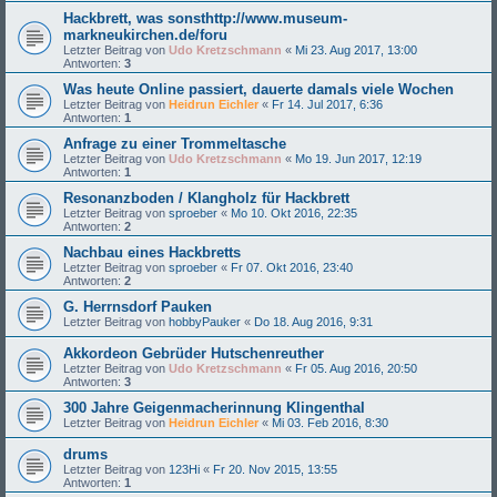
Hackbrett, was sonsthttp://www.museum-
markneukirchen.de/foru
Letzter Beitrag von
Udo Kretzschmann
«
Mi 23. Aug 2017, 13:00
Antworten:
3
Was heute Online passiert, dauerte damals viele Wochen
Letzter Beitrag von
Heidrun Eichler
«
Fr 14. Jul 2017, 6:36
Antworten:
1
Anfrage zu einer Trommeltasche
Letzter Beitrag von
Udo Kretzschmann
«
Mo 19. Jun 2017, 12:19
Antworten:
1
Resonanzboden / Klangholz für Hackbrett
Letzter Beitrag von
sproeber
«
Mo 10. Okt 2016, 22:35
Antworten:
2
Nachbau eines Hackbretts
Letzter Beitrag von
sproeber
«
Fr 07. Okt 2016, 23:40
Antworten:
2
G. Herrnsdorf Pauken
Letzter Beitrag von
hobbyPauker
«
Do 18. Aug 2016, 9:31
Akkordeon Gebrüder Hutschenreuther
Letzter Beitrag von
Udo Kretzschmann
«
Fr 05. Aug 2016, 20:50
Antworten:
3
300 Jahre Geigenmacherinnung Klingenthal
Letzter Beitrag von
Heidrun Eichler
«
Mi 03. Feb 2016, 8:30
drums
Letzter Beitrag von
123Hi
«
Fr 20. Nov 2015, 13:55
Antworten:
1