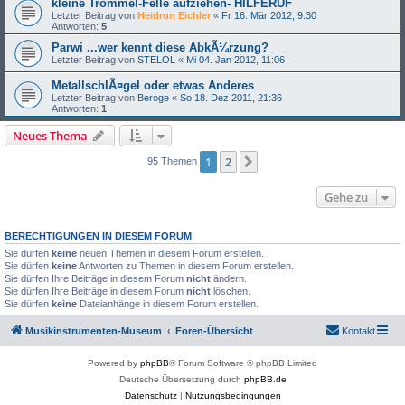
kleine Trommel-Felle aufziehen- HILFERUF
Letzter Beitrag von
Heidrun Eichler
«
Fr 16. Mär 2012, 9:30
Antworten:
5
Parwi ...wer kennt diese AbkÃ¼rzung?
Letzter Beitrag von
STELOL
«
Mi 04. Jan 2012, 11:06
MetallschlÃ¤gel oder etwas Anderes
Letzter Beitrag von
Beroge
«
So 18. Dez 2011, 21:36
Antworten:
1
Neues Thema
1
2
Nächste
95 Themen
Gehe zu
BERECHTIGUNGEN IN DIESEM FORUM
Sie dürfen
keine
neuen Themen in diesem Forum erstellen.
Sie dürfen
keine
Antworten zu Themen in diesem Forum erstellen.
Sie dürfen Ihre Beiträge in diesem Forum
nicht
ändern.
Sie dürfen Ihre Beiträge in diesem Forum
nicht
löschen.
Sie dürfen
keine
Dateianhänge in diesem Forum erstellen.
Musikinstrumenten-Museum
Foren-Übersicht
Kontakt
Powered by
phpBB
® Forum Software © phpBB Limited
Deutsche Übersetzung durch
phpBB.de
Datenschutz
|
Nutzungsbedingungen