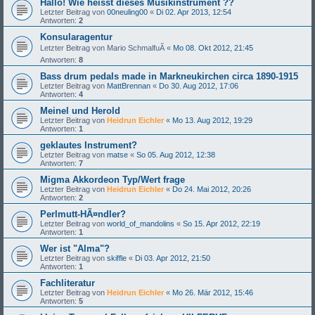
Hallo! Wie heisst dieses Musikinstrument ??
Letzter Beitrag von
00neuling00
«
Di 02. Apr 2013, 12:54
Antworten:
2
Konsularagentur
Letzter Beitrag von
Mario SchmalfuÃ
«
Mo 08. Okt 2012, 21:45
Antworten:
8
Bass drum pedals made in Markneukirchen circa 1890-1915
Letzter Beitrag von
MattBrennan
«
Do 30. Aug 2012, 17:06
Antworten:
4
Meinel und Herold
Letzter Beitrag von
Heidrun Eichler
«
Mo 13. Aug 2012, 19:29
Antworten:
1
geklautes Instrument?
Letzter Beitrag von
matse
«
So 05. Aug 2012, 12:38
Antworten:
7
Migma Akkordeon Typ/Wert frage
Letzter Beitrag von
Heidrun Eichler
«
Do 24. Mai 2012, 20:26
Antworten:
2
Perlmutt-HÃ¤ndler?
Letzter Beitrag von
world_of_mandolins
«
So 15. Apr 2012, 22:19
Antworten:
1
Wer ist "Alma"?
Letzter Beitrag von
skiffle
«
Di 03. Apr 2012, 21:50
Antworten:
1
Fachliteratur
Letzter Beitrag von
Heidrun Eichler
«
Mo 26. Mär 2012, 15:46
Antworten:
5