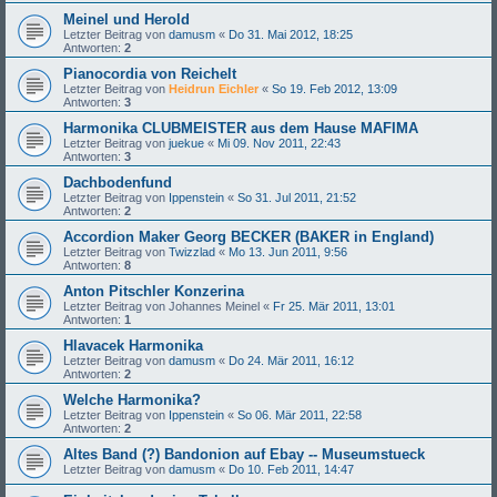
Meinel und Herold
Letzter Beitrag von
damusm
«
Do 31. Mai 2012, 18:25
Antworten:
2
Pianocordia von Reichelt
Letzter Beitrag von
Heidrun Eichler
«
So 19. Feb 2012, 13:09
Antworten:
3
Harmonika CLUBMEISTER aus dem Hause MAFIMA
Letzter Beitrag von
juekue
«
Mi 09. Nov 2011, 22:43
Antworten:
3
Dachbodenfund
Letzter Beitrag von
Ippenstein
«
So 31. Jul 2011, 21:52
Antworten:
2
Accordion Maker Georg BECKER (BAKER in England)
Letzter Beitrag von
Twizzlad
«
Mo 13. Jun 2011, 9:56
Antworten:
8
Anton Pitschler Konzerina
Letzter Beitrag von
Johannes Meinel
«
Fr 25. Mär 2011, 13:01
Antworten:
1
Hlavacek Harmonika
Letzter Beitrag von
damusm
«
Do 24. Mär 2011, 16:12
Antworten:
2
Welche Harmonika?
Letzter Beitrag von
Ippenstein
«
So 06. Mär 2011, 22:58
Antworten:
2
Altes Band (?) Bandonion auf Ebay -- Museumstueck
Letzter Beitrag von
damusm
«
Do 10. Feb 2011, 14:47