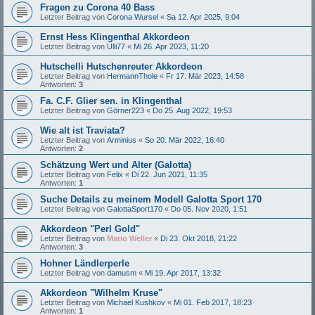
Fragen zu Corona 40 Bass
Letzter Beitrag von
Corona Wursel
«
Sa 12. Apr 2025, 9:04
Ernst Hess Klingenthal Akkordeon
Letzter Beitrag von
Ulli77
«
Mi 26. Apr 2023, 11:20
Hutschelli Hutschenreuter Akkordeon
Letzter Beitrag von
HermannThole
«
Fr 17. Mär 2023, 14:58
Antworten:
3
Fa. C.F. Glier sen. in Klingenthal
Letzter Beitrag von
Görner223
«
Do 25. Aug 2022, 19:53
Wie alt ist Traviata?
Letzter Beitrag von
Arminius
«
So 20. Mär 2022, 16:40
Antworten:
2
Schätzung Wert und Alter (Galotta)
Letzter Beitrag von
Felix
«
Di 22. Jun 2021, 11:35
Antworten:
1
Suche Details zu meinem Modell Galotta Sport 170
Letzter Beitrag von
GalottaSport170
«
Do 05. Nov 2020, 1:51
Akkordeon "Perl Gold"
Letzter Beitrag von
Mario Weller
«
Di 23. Okt 2018, 21:22
Antworten:
3
Hohner Ländlerperle
Letzter Beitrag von
damusm
«
Mi 19. Apr 2017, 13:32
Akkordeon "Wilhelm Kruse"
Letzter Beitrag von
Michael Kushkov
«
Mi 01. Feb 2017, 18:23
Antworten:
1