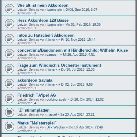
Wie alt ist mein Akkordeon
Letzter Beitrag von
Ippenstein
«
Di 06. Sep 2016, 8:07
Antworten:
2
Hess Akkordeon 120 Bässe
Letzter Beitrag von
Ippenstein
«
Mo 01. Feb 2016, 19:38
Antworten:
1
Infos zu Hutschelli Akkordeon
Letzter Beitrag von
hinnerk
«
Fr 20. Nov 2015, 15:44
Antworten:
1
concertinna/Bandoneon mit Händlerschild: Wilhelm Kruse
Letzter Beitrag von
damusm
«
Mi 26. Aug 2015, 4:51
Antworten:
5
Frage zum Windisch's Orchester Instrument
Letzter Beitrag von
hinnerk
«
Do 30. Jul 2015, 12:33
Antworten:
1
akkordeon traviata
Letzter Beitrag von
hinnerk
«
Di 02. Jun 2015, 9:58
Antworten:
1
Friedrich TÃ¶pel AG
Letzter Beitrag von
corbingravely
«
Di 28. Okt 2014, 12:02
Antworten:
4
"Z" stimmplatten
Letzter Beitrag von
marcel
«
Sa 23. Aug 2014, 23:21
Marke "Meisterspiel"
Letzter Beitrag von
Dirk Wacker
«
Do 10. Apr 2014, 21:49
Antworten:
2