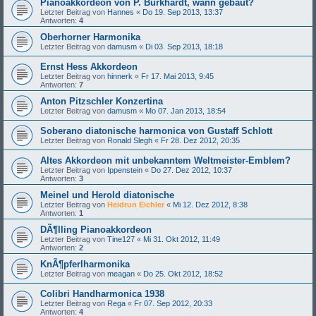
Pianoakkordeon von P. Burkhardt, wann gebaut?
Letzter Beitrag von
Hannes
«
Do 19. Sep 2013, 13:37
Antworten:
4
Oberhorner Harmonika
Letzter Beitrag von
damusm
«
Di 03. Sep 2013, 18:18
Ernst Hess Akkordeon
Letzter Beitrag von
hinnerk
«
Fr 17. Mai 2013, 9:45
Antworten:
7
Anton Pitzschler Konzertina
Letzter Beitrag von
damusm
«
Mo 07. Jan 2013, 18:54
Soberano diatonische harmonica von Gustaff Schlott
Letzter Beitrag von
Ronald Slegh
«
Fr 28. Dez 2012, 20:35
Altes Akkordeon mit unbekanntem Weltmeister-Emblem?
Letzter Beitrag von
Ippenstein
«
Do 27. Dez 2012, 10:37
Antworten:
3
Meinel und Herold diatonische
Letzter Beitrag von
Heidrun Eichler
«
Mi 12. Dez 2012, 8:38
Antworten:
1
DÃ¶lling Pianoakkordeon
Letzter Beitrag von
Tine127
«
Mi 31. Okt 2012, 11:49
Antworten:
2
KnÃ¶pferlharmonika
Letzter Beitrag von
meagan
«
Do 25. Okt 2012, 18:52
Colibri Handharmonica 1938
Letzter Beitrag von
Rega
«
Fr 07. Sep 2012, 20:33
Antworten:
4