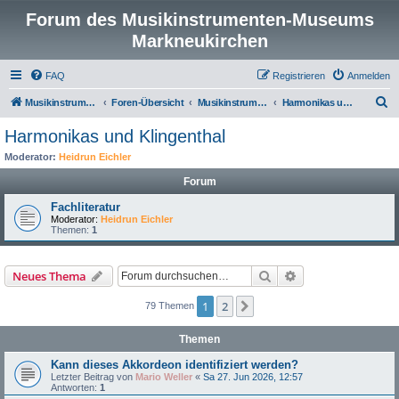
Forum des Musikinstrumenten-Museums
Markneukirchen
FAQ
Registrieren
Anmelden
S
Musikinstrumenten-Museum
Foren-Übersicht
Musikinstrumentenmuseum Markneukirchen
Harmonikas und Klingenthal
u
Harmonikas und Klingenthal
c
Moderator:
Heidrun Eichler
h
Forum
e
Fachliteratur
Moderator:
Heidrun Eichler
Themen:
1
Suche
Erweiterte Suche
Neues Thema
1
2
Nächste
79 Themen
Themen
Kann dieses Akkordeon identifiziert werden?
Letzter Beitrag von
Mario Weller
«
Sa 27. Jun 2026, 12:57
Antworten:
1