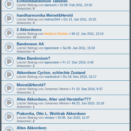
Einheitsbandonion Tabellen
Letzter Beitrag von
damusm
«
Di 08. Feb 2011, 23:30
Antworten:
9
handharmonika Meinel&Herold
Letzter Beitrag von
helma1504
«
Do 13. Jan 2011, 15:52
Antworten:
4
2 Akkordeons
Letzter Beitrag von
Heidrun Eichler
«
Mi 12. Jan 2011, 13:14
Antworten:
10
Bandoneon AA
Letzter Beitrag von
Ippenstein
«
Sa 08. Jan 2011, 15:02
Antworten:
4
Altes Bandonium?
Letzter Beitrag von
Ippenstein
«
Fr 17. Dez 2010, 0:40
Antworten:
2
Akkordeon Cyclon, schlechte Zustand
Letzter Beitrag von
martinskof
«
Do 18. Nov 2010, 13:17
Meinel&Herold?
Letzter Beitrag von
Johannes Meinel
«
Fr 10. Sep 2010, 8:37
Antworten:
1
Altes Akkordeon, Alter und Hersteller???
Letzter Beitrag von
Johannes Meinel
«
Mi 23. Jun 2010, 10:18
Antworten:
1
Piakordia, Otto L. Wohlrab Akkordeon
Letzter Beitrag von
vinolus
«
Di 08. Jun 2010, 11:47
Antworten:
2
Altes Akkordeon