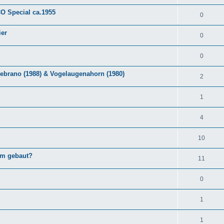
O Special ca.1955
0
ier
0
0
Zebrano (1988) & Vogelaugenahorn (1980)
2
1
4
10
em gebaut?
11
0
1
1