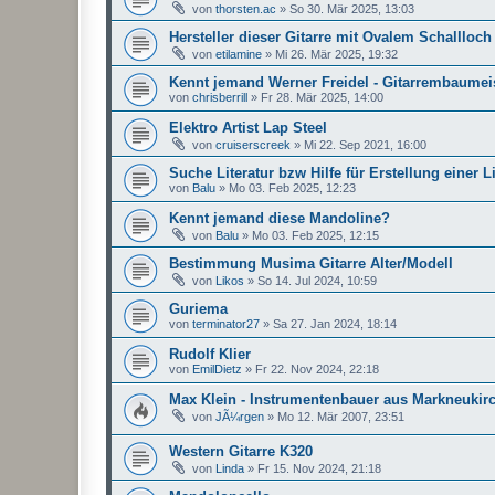
von
thorsten.ac
»
So 30. Mär 2025, 13:03
Hersteller dieser Gitarre mit Ovalem Schallloch
von
etilamine
»
Mi 26. Mär 2025, 19:32
Kennt jemand Werner Freidel - Gitarrembaumei
von
chrisberrill
»
Fr 28. Mär 2025, 14:00
Elektro Artist Lap Steel
von
cruiserscreek
»
Mi 22. Sep 2021, 16:00
Suche Literatur bzw Hilfe für Erstellung einer
von
Balu
»
Mo 03. Feb 2025, 12:23
Kennt jemand diese Mandoline?
von
Balu
»
Mo 03. Feb 2025, 12:15
Bestimmung Musima Gitarre Alter/Modell
von
Likos
»
So 14. Jul 2024, 10:59
Guriema
von
terminator27
»
Sa 27. Jan 2024, 18:14
Rudolf Klier
von
EmilDietz
»
Fr 22. Nov 2024, 22:18
Max Klein - Instrumentenbauer aus Markneukir
von
JÃ¼rgen
»
Mo 12. Mär 2007, 23:51
Western Gitarre K320
von
Linda
»
Fr 15. Nov 2024, 21:18