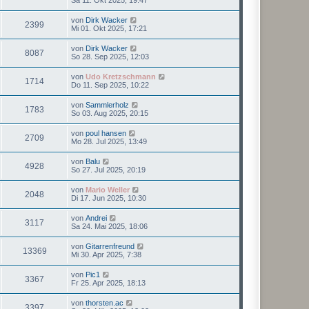
Sa 11. Okt 2025, 19:47
von
Dirk Wacker
2399
Mi 01. Okt 2025, 17:21
von
Dirk Wacker
8087
So 28. Sep 2025, 12:03
von
Udo Kretzschmann
1714
Do 11. Sep 2025, 10:22
von
Sammlerholz
1783
So 03. Aug 2025, 20:15
von
poul hansen
2709
Mo 28. Jul 2025, 13:49
von
Balu
4928
So 27. Jul 2025, 20:19
von
Mario Weller
2048
Di 17. Jun 2025, 10:30
von
Andrei
3117
Sa 24. Mai 2025, 18:06
von
Gitarrenfreund
13369
Mi 30. Apr 2025, 7:38
von
Pic1
3367
Fr 25. Apr 2025, 18:13
von
thorsten.ac
3397