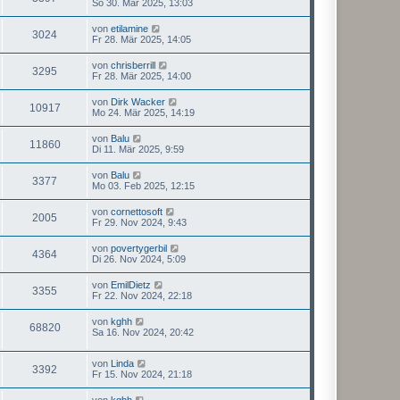
So 30. Mär 2025, 13:03
von
etilamine
3024
Fr 28. Mär 2025, 14:05
von
chrisberrill
3295
Fr 28. Mär 2025, 14:00
von
Dirk Wacker
10917
Mo 24. Mär 2025, 14:19
von
Balu
11860
Di 11. Mär 2025, 9:59
von
Balu
3377
Mo 03. Feb 2025, 12:15
von
cornettosoft
2005
Fr 29. Nov 2024, 9:43
von
povertygerbil
4364
Di 26. Nov 2024, 5:09
von
EmilDietz
3355
Fr 22. Nov 2024, 22:18
von
kghh
68820
Sa 16. Nov 2024, 20:42
von
Linda
3392
Fr 15. Nov 2024, 21:18
von
kghh