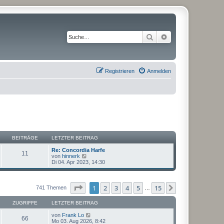
Suche
Erweiterte Suche
Registrieren
Anmelden
BEITRÄGE
LETZTER BEITRAG
Re: Concordia Harfe
11
N
von
hinnerk
e
Di 04. Apr 2023, 14:30
u
e
s
t
Seite
1
von
15
1
2
3
4
5
15
Nächste
741 Themen
…
e
r
ZUGRIFFE
LETZTER BEITRAG
B
e
von
Frank Lo
i
66
Mo 03. Aug 2026, 8:42
t