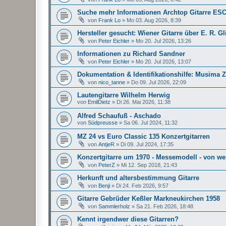
Suche mehr Informationen Archtop Gitarre ESC
von
Frank Lo
»
Mo 03. Aug 2026, 8:39
Hersteller gesucht: Wiener Gitarre über E. R. Gl
von
Peter Eichler
»
Mo 20. Jul 2026, 13:26
Informationen zu Richard Sandner
von
Peter Eichler
»
Mo 20. Jul 2026, 13:07
Dokumentation & Identifikationshilfe: Musima 
von
nico_tanne
»
Do 09. Jul 2026, 22:09
Lautengitarre Wilhelm Herwig
von
EmilDietz
»
Di 26. Mai 2026, 11:38
Alfred Schaufuß - Aschado
von
Südpreusse
»
Sa 06. Jul 2024, 11:32
MZ 24 vs Euro Classic 135 Konzertgitarren
von
AntjeR
»
Di 09. Jul 2024, 17:35
Konzertgitarre um 1970 - Messemodell - von w
von
PeterZ
»
Mi 12. Sep 2018, 21:43
Herkunft und altersbestimmung Gitarre
von
Benji
»
Di 24. Feb 2026, 9:57
Gitarre Gebrüder Keßler Markneukirchen 1958
von
Sammlerholz
»
Sa 21. Feb 2026, 18:48
Kennt irgendwer diese Gitarren?