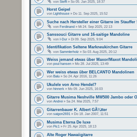
von
Steffi
»
So 05. Jan 2025, 18:37
Horst Geipel
von
Lighthouse
»
Do 11. Sep 2025, 15:52
Suche nach Hersteller einer Gitarre im Stauffer 
von
Ferdinand
»
Mi 24. Sep 2025, 22:13
Sanssouci Gitarre und 16-saitige Mandoline
von
I-Dur
»
Di 09. Sep 2025, 9:04
Identifikation Seltene Markneukirchen Gitarre
von
Sammlerholz
»
So 03. Aug 2025, 20:12
Weiss jemand etwas über Maxor/Maxot Mandol
von
poul hansen
»
Mo 28. Jul 2025, 13:49
Wer weiss etwas über BELCANTO Mandolinen
von
Balu
»
So 24. Apr 2016, 11:26
Ukulele von Arno Hendel?
von
hinnerk
»
Mo 09. Jun 2025, 16:03
Gitarre Musima Neshville MW500 Jambo oder 
von
Andrei
»
Sa 24. Mai 2025, 7:57
Gitarrenbauer K. Albert GÃ¼tter
von
saigon2691
»
Do 18. Jan 2007, 11:51
Musima Eterna De luxe
von
Pic1
»
Fr 25. Apr 2025, 18:13
Alte Roger Hawaiigitarre