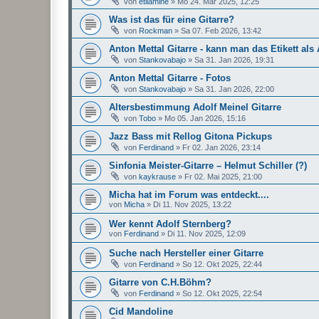
von
etilamine
»
Mo 24. Mär 2025, 12:25
Was ist das für eine Gitarre?
von
Rockman
»
Sa 07. Feb 2026, 13:42
Anton Mettal Gitarre - kann man das Etikett als
von
Stankovabajo
»
Sa 31. Jan 2026, 19:31
Anton Mettal Gitarre - Fotos
von
Stankovabajo
»
Sa 31. Jan 2026, 22:00
Altersbestimmung Adolf Meinel Gitarre
von
Tobo
»
Mo 05. Jan 2026, 15:16
Jazz Bass mit Rellog Gitona Pickups
von
Ferdinand
»
Fr 02. Jan 2026, 23:14
Sinfonia Meister-Gitarre – Helmut Schiller (?)
von
kaykrause
»
Fr 02. Mai 2025, 21:00
Micha hat im Forum was entdeckt....
von
Micha
»
Di 11. Nov 2025, 13:22
Wer kennt Adolf Sternberg?
von
Ferdinand
»
Di 11. Nov 2025, 12:09
Suche nach Hersteller einer Gitarre
von
Ferdinand
»
So 12. Okt 2025, 22:44
Gitarre von C.H.Böhm?
von
Ferdinand
»
So 12. Okt 2025, 22:54
Cid Mandoline