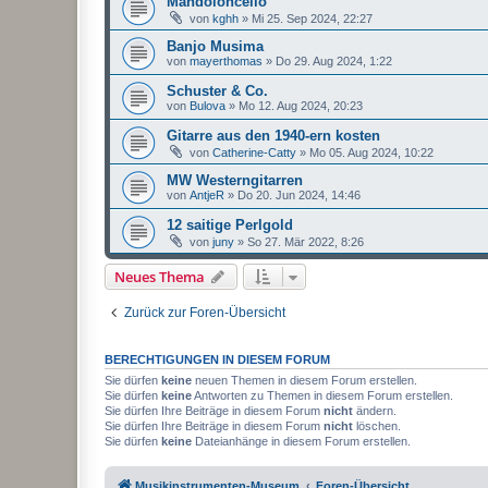
Mandoloncello
von
kghh
»
Mi 25. Sep 2024, 22:27
Banjo Musima
von
mayerthomas
»
Do 29. Aug 2024, 1:22
Schuster & Co.
von
Bulova
»
Mo 12. Aug 2024, 20:23
Gitarre aus den 1940-ern kosten
von
Catherine-Catty
»
Mo 05. Aug 2024, 10:22
MW Westerngitarren
von
AntjeR
»
Do 20. Jun 2024, 14:46
12 saitige Perlgold
von
juny
»
So 27. Mär 2022, 8:26
Neues Thema
Zurück zur Foren-Übersicht
BERECHTIGUNGEN IN DIESEM FORUM
Sie dürfen
keine
neuen Themen in diesem Forum erstellen.
Sie dürfen
keine
Antworten zu Themen in diesem Forum erstellen.
Sie dürfen Ihre Beiträge in diesem Forum
nicht
ändern.
Sie dürfen Ihre Beiträge in diesem Forum
nicht
löschen.
Sie dürfen
keine
Dateianhänge in diesem Forum erstellen.
Musikinstrumenten-Museum
Foren-Übersicht