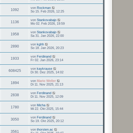
von
Rockman
1092
So 15. Feb 2026, 12:25
von
Stankovabajo
1136
Mo 02. Feb 2026, 19:59
von
Stankovabajo
1958
Sa 31. Jan 2026, 22:00
von
kghh
2890
So 18. Jan 2026, 20:23
von
Ferdinand
1933
Fr 02. Jan 2026, 23:14
von
kaykrause
608425
Di 30. Dez 2025, 14:02
von
Mario Weller
1894
Di 11. Nov 2025, 21:13
von
Ferdinand
2838
Di 11. Nov 2025, 12:09
von
Micha
1780
Mi 22. Okt 2025, 15:44
von
Ferdinand
3050
So 19. Okt 2025, 20:12
von
thorsten.ac
3561