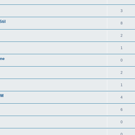
3
Stil
8
2
1
ine
0
2
1
OM
4
6
0
0