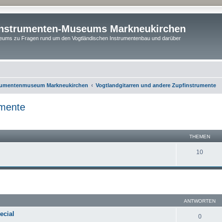
instrumenten-Museums Markneukirchen
ums zu Fragen rund um den Vogtländischen Instrumentenbau und darüber
rumentenmuseum Markneukirchen
Vogtlandgitarren und andere Zupfinstrumente
umente
THEMEN
10
eiterte Suche
ANTWORTEN
ecial
0