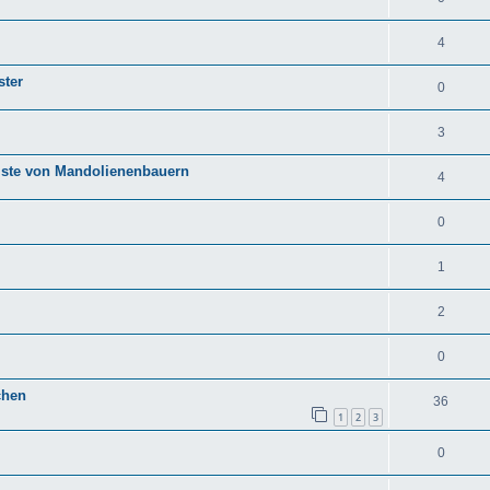
4
ster
0
3
 Liste von Mandolienenbauern
4
0
1
2
0
chen
36
1
2
3
0