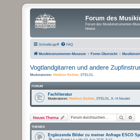
Forum des Musik
Forum des Musikinstrumenten-Muse
hinaus.
Schnellzugriff
FAQ
Musikinstrumenten-Museum
Foren-Übersicht
Musikinst
Vogtlandgitarren und andere Zupfinstr
Moderatoren:
Heidrun Eichler
,
STELOL
FORUM
Fachliteratur
Moderatoren:
Heidrun Eichler
,
STELOL
,
K.-H.Neudel
Suche
Erw
Neues Thema
THEMEN
Ergänzende Bilder zu meiner Anfrage ESCO Sp
von
Frank Lo
»
Mo 03. Aug 2026, 8:42