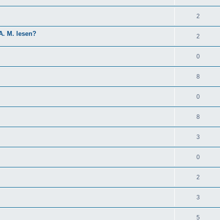
2
 A. M. lesen?
2
0
8
0
8
3
0
2
3
5