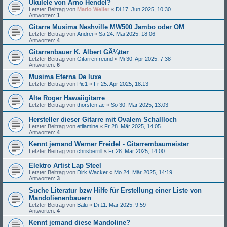
Ukulele von Arno Hendel?
Letzter Beitrag von
Mario Weller
«
Di 17. Jun 2025, 10:30
Antworten:
1
Gitarre Musima Neshville MW500 Jambo oder OM
Letzter Beitrag von
Andrei
«
Sa 24. Mai 2025, 18:06
Antworten:
4
Gitarrenbauer K. Albert GÃ¼tter
Letzter Beitrag von
Gitarrenfreund
«
Mi 30. Apr 2025, 7:38
Antworten:
6
Musima Eterna De luxe
Letzter Beitrag von
Pic1
«
Fr 25. Apr 2025, 18:13
Alte Roger Hawaiigitarre
Letzter Beitrag von
thorsten.ac
«
So 30. Mär 2025, 13:03
Hersteller dieser Gitarre mit Ovalem Schallloch
Letzter Beitrag von
etilamine
«
Fr 28. Mär 2025, 14:05
Antworten:
4
Kennt jemand Werner Freidel - Gitarrembaumeister
Letzter Beitrag von
chrisberrill
«
Fr 28. Mär 2025, 14:00
Elektro Artist Lap Steel
Letzter Beitrag von
Dirk Wacker
«
Mo 24. Mär 2025, 14:19
Antworten:
3
Suche Literatur bzw Hilfe für Erstellung einer Liste von
Mandolienenbauern
Letzter Beitrag von
Balu
«
Di 11. Mär 2025, 9:59
Antworten:
4
Kennt jemand diese Mandoline?