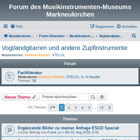
Forum des Musikinstrumenten-Museums
Markneukirchen
FAQ
Registrieren
Anmelden
S
Musikinstrumenten-Museum
Foren-Übersicht
Musikinstrumentenmuseum Markneukirchen
Vogtlandgitarren und andere Zupfinstrumente
u
Vogtlandgitarren und andere Zupfinstrumente
c
Moderatoren:
Heidrun Eichler
,
STELOL
h
Forum
e
Fachliteratur
Moderatoren:
Heidrun Eichler
,
STELOL
,
K.-H.Neudel
Themen:
10
Suche
Erweiterte Suche
Neues Thema
Seite
1
von
15
1
2
3
4
5
15
Nächste
741 Themen
…
Themen
Ergänzende Bilder zu meiner Anfrage ESCO Special
Letzter Beitrag von
Frank Lo
«
Mo 03. Aug 2026, 8:42