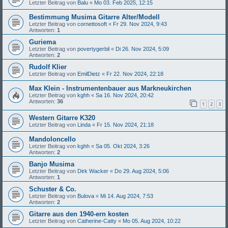
Letzter Beitrag von
Balu
«
Mo 03. Feb 2025, 12:15
Bestimmung Musima Gitarre Alter/Modell
Letzter Beitrag von
cornettosoft
«
Fr 29. Nov 2024, 9:43
Antworten:
1
Guriema
Letzter Beitrag von
povertygerbil
«
Di 26. Nov 2024, 5:09
Antworten:
2
Rudolf Klier
Letzter Beitrag von
EmilDietz
«
Fr 22. Nov 2024, 22:18
Max Klein - Instrumentenbauer aus Markneukirchen
Letzter Beitrag von
kghh
«
Sa 16. Nov 2024, 20:42
Antworten:
36
1
2
3
Western Gitarre K320
Letzter Beitrag von
Linda
«
Fr 15. Nov 2024, 21:18
Mandoloncello
Letzter Beitrag von
kghh
«
Sa 05. Okt 2024, 3:26
Antworten:
2
Banjo Musima
Letzter Beitrag von
Dirk Wacker
«
Do 29. Aug 2024, 5:06
Antworten:
1
Schuster & Co.
Letzter Beitrag von
Bulova
«
Mi 14. Aug 2024, 7:53
Antworten:
2
Gitarre aus den 1940-ern kosten
Letzter Beitrag von
Catherine-Catty
«
Mo 05. Aug 2024, 10:22