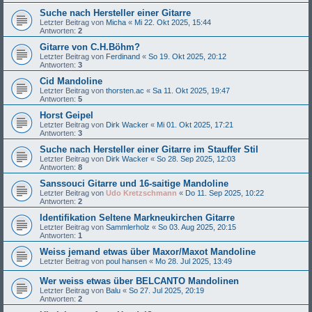
Suche nach Hersteller einer Gitarre
Letzter Beitrag von
Micha
«
Mi 22. Okt 2025, 15:44
Antworten:
2
Gitarre von C.H.Böhm?
Letzter Beitrag von
Ferdinand
«
So 19. Okt 2025, 20:12
Antworten:
3
Cid Mandoline
Letzter Beitrag von
thorsten.ac
«
Sa 11. Okt 2025, 19:47
Antworten:
5
Horst Geipel
Letzter Beitrag von
Dirk Wacker
«
Mi 01. Okt 2025, 17:21
Antworten:
3
Suche nach Hersteller einer Gitarre im Stauffer Stil
Letzter Beitrag von
Dirk Wacker
«
So 28. Sep 2025, 12:03
Antworten:
8
Sanssouci Gitarre und 16-saitige Mandoline
Letzter Beitrag von
Udo Kretzschmann
«
Do 11. Sep 2025, 10:22
Antworten:
2
Identifikation Seltene Markneukirchen Gitarre
Letzter Beitrag von
Sammlerholz
«
So 03. Aug 2025, 20:15
Antworten:
1
Weiss jemand etwas über Maxor/Maxot Mandoline
Letzter Beitrag von
poul hansen
«
Mo 28. Jul 2025, 13:49
Wer weiss etwas über BELCANTO Mandolinen
Letzter Beitrag von
Balu
«
So 27. Jul 2025, 20:19
Antworten:
2