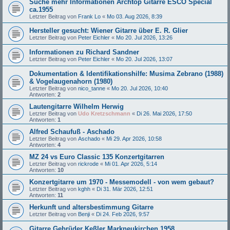
Suche mehr Informationen Archtop Gitarre ESCO Special
ca.1955
Letzter Beitrag von
Frank Lo
«
Mo 03. Aug 2026, 8:39
Hersteller gesucht: Wiener Gitarre über E. R. Glier
Letzter Beitrag von
Peter Eichler
«
Mo 20. Jul 2026, 13:26
Informationen zu Richard Sandner
Letzter Beitrag von
Peter Eichler
«
Mo 20. Jul 2026, 13:07
Dokumentation & Identifikationshilfe: Musima Zebrano (1988)
& Vogelaugenahorn (1980)
Letzter Beitrag von
nico_tanne
«
Mo 20. Jul 2026, 10:40
Antworten:
2
Lautengitarre Wilhelm Herwig
Letzter Beitrag von
Udo Kretzschmann
«
Di 26. Mai 2026, 17:50
Antworten:
1
Alfred Schaufuß - Aschado
Letzter Beitrag von
Aschado
«
Mi 29. Apr 2026, 10:58
Antworten:
4
MZ 24 vs Euro Classic 135 Konzertgitarren
Letzter Beitrag von
rickrode
«
Mi 01. Apr 2026, 5:14
Antworten:
10
Konzertgitarre um 1970 - Messemodell - von wem gebaut?
Letzter Beitrag von
kghh
«
Di 31. Mär 2026, 12:51
Antworten:
11
Herkunft und altersbestimmung Gitarre
Letzter Beitrag von
Benji
«
Di 24. Feb 2026, 9:57
Gitarre Gebrüder Keßler Markneukirchen 1958