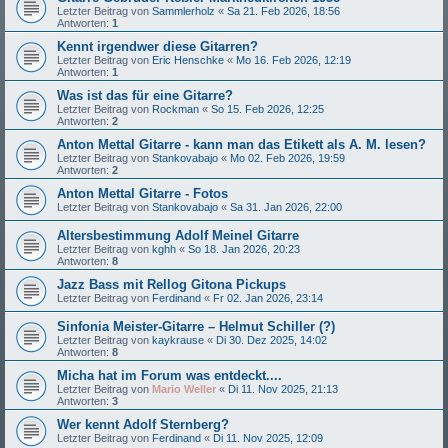
Letzter Beitrag von
Sammlerholz
«
Sa 21. Feb 2026, 18:56
Antworten:
1
Kennt irgendwer diese Gitarren?
Letzter Beitrag von
Eric Henschke
«
Mo 16. Feb 2026, 12:19
Antworten:
1
Was ist das für eine Gitarre?
Letzter Beitrag von
Rockman
«
So 15. Feb 2026, 12:25
Antworten:
2
Anton Mettal Gitarre - kann man das Etikett als A. M. lesen?
Letzter Beitrag von
Stankovabajo
«
Mo 02. Feb 2026, 19:59
Antworten:
2
Anton Mettal Gitarre - Fotos
Letzter Beitrag von
Stankovabajo
«
Sa 31. Jan 2026, 22:00
Altersbestimmung Adolf Meinel Gitarre
Letzter Beitrag von
kghh
«
So 18. Jan 2026, 20:23
Antworten:
8
Jazz Bass mit Rellog Gitona Pickups
Letzter Beitrag von
Ferdinand
«
Fr 02. Jan 2026, 23:14
Sinfonia Meister-Gitarre – Helmut Schiller (?)
Letzter Beitrag von
kaykrause
«
Di 30. Dez 2025, 14:02
Antworten:
8
Micha hat im Forum was entdeckt....
Letzter Beitrag von
Mario Weller
«
Di 11. Nov 2025, 21:13
Antworten:
3
Wer kennt Adolf Sternberg?
Letzter Beitrag von
Ferdinand
«
Di 11. Nov 2025, 12:09