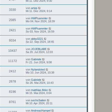
Mi 11. Dez 2024, 9:30
von
artep
3330
Mi 11. Dez 2024, 9:14
von
HWPsammler
2085
Mo 04. Nov 2024, 18:39
von
HWPsammler
2421
So 03. Nov 2024, 16:59
von
abby0221
9334
So 22. Sep 2024, 18:45
von
JOJEBLABE
10437
Sa 20. Jul 2024, 12:03
von
Gabriele
11172
Fr 21. Jun 2024, 9:08
von
Nylandsted
2412
Mo 10. Jun 2024, 10:38
von
Gabriele
2678
So 26. Mai 2024, 10:43
von
matthias.finke
8196
Mi 15. Mai 2024, 0:04
von
sechsSaiten
8761
Mi 10. Apr 2024, 20:11
von
AndreasHampel