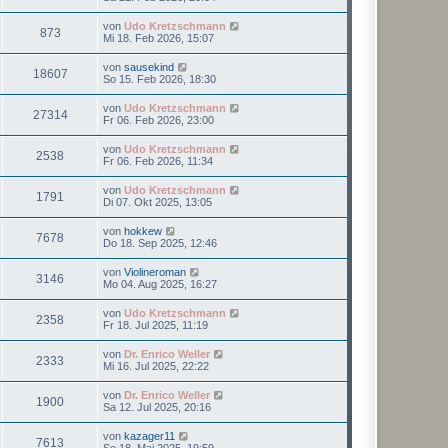
von
Udo Kretzschmann
873
Mi 18. Feb 2026, 15:07
von
sausekind
18607
So 15. Feb 2026, 18:30
von
Udo Kretzschmann
27314
Fr 06. Feb 2026, 23:00
von
Udo Kretzschmann
2538
Fr 06. Feb 2026, 11:34
von
Udo Kretzschmann
1791
Di 07. Okt 2025, 13:05
von
hokkew
7678
Do 18. Sep 2025, 12:46
von
Violineroman
3146
Mo 04. Aug 2025, 16:27
von
Udo Kretzschmann
2358
Fr 18. Jul 2025, 11:19
von
Dr. Enrico Weller
2333
Mi 16. Jul 2025, 22:22
von
Dr. Enrico Weller
1900
Sa 12. Jul 2025, 20:16
von
kazager11
7613