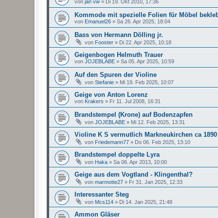
von
jan vw
»
Di 19. Okt 2010, 17:36
Kommode mit spezielle Folien für Möbel bekle
von
Emanuel26
»
Sa 26. Apr 2025, 18:04
Bass von Hermann Dölling jr.
von
Fooster
»
Di 22. Apr 2025, 10:18
Geigenbogen Helmuth Trauer
von
JOJEBLABE
»
Sa 05. Apr 2025, 10:59
Auf den Spuren der Violine
von
Stefanie
»
Mi 19. Feb 2025, 10:07
Geige von Anton Lorenz
von
Krakers
»
Fr 11. Jul 2008, 16:31
Brandstempel (Krone) auf Bodenzapfen
von
JOJEBLABE
»
Mi 12. Feb 2025, 13:31
Violine K S vermutlich Markneukirchen ca 1890
von
Friedemann77
»
Do 06. Feb 2025, 13:10
Brandstempel doppelte Lyra
von
Haka
»
Sa 06. Apr 2013, 10:00
Geige aus dem Vogtland - Klingenthal?
von
marmotte27
»
Fr 31. Jan 2025, 12:33
Interessanter Steg
von
Mcs114
»
Di 14. Jan 2025, 21:48
Ammon Gläser