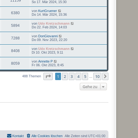
11159
So 17. Mär 2024, 15:30
von
KurtGruener
6380
Do 14. Mär 2024, 15:36
von
Udo Kretzschmann
5894
Do 22. Feb 2024, 14:03
von
DonGiovanni
7288
Do 09. Nov 2023, 22:20
von
Udo Kretzschmann
8408
Di 10. Okt 2023, 9:11
von
Annette P
8059
Fr 06. Okt 2023, 8:45
Seite
1
von
10
1
2
3
4
5
10
Nächste
488 Themen
…
Gehe zu
Kontakt
Alle Cookies löschen
Alle Zeiten sind
UTC+01:00