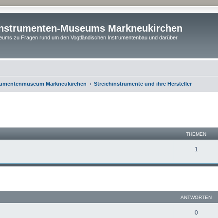
instrumenten-Museums Markneukirchen
ums zu Fragen rund um den Vogtländischen Instrumentenbau und darüber
rumentenmuseum Markneukirchen
Streichinstrumente und ihre Hersteller
THEMEN
1
eiterte Suche
ANTWORTEN
0