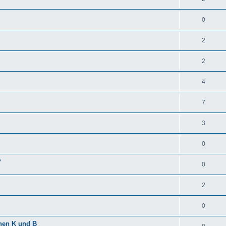
0
2
2
4
7
3
0
?
0
2
0
hen K und B