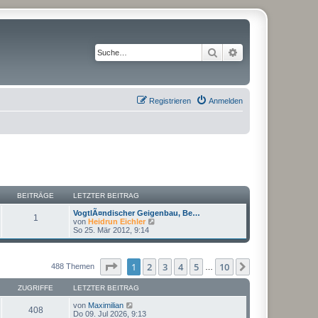
Suche
Erweiterte Suche
Registrieren
Anmelden
BEITRÄGE
LETZTER BEITRAG
VogtlÃ¤ndischer Geigenbau, Be…
1
N
von
Heidrun Eichler
e
So 25. Mär 2012, 9:14
u
e
s
t
Seite
1
von
10
1
2
3
4
5
10
Nächste
488 Themen
…
e
r
ZUGRIFFE
LETZTER BEITRAG
B
e
von
Maximilian
i
408
Do 09. Jul 2026, 9:13
t