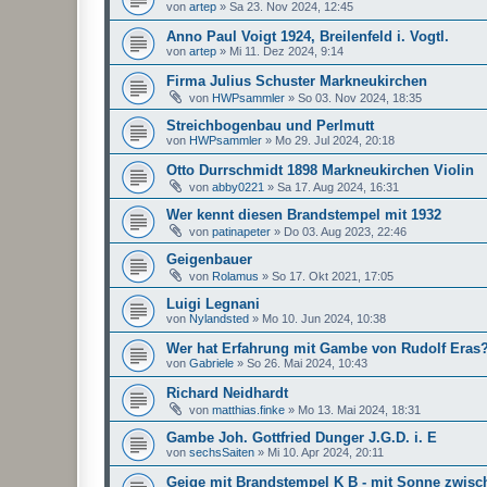
von
artep
»
Sa 23. Nov 2024, 12:45
Anno Paul Voigt 1924, Breilenfeld i. Vogtl.
von
artep
»
Mi 11. Dez 2024, 9:14
Firma Julius Schuster Markneukirchen
von
HWPsammler
»
So 03. Nov 2024, 18:35
Streichbogenbau und Perlmutt
von
HWPsammler
»
Mo 29. Jul 2024, 20:18
Otto Durrschmidt 1898 Markneukirchen Violin
von
abby0221
»
Sa 17. Aug 2024, 16:31
Wer kennt diesen Brandstempel mit 1932
von
patinapeter
»
Do 03. Aug 2023, 22:46
Geigenbauer
von
Rolamus
»
So 17. Okt 2021, 17:05
Luigi Legnani
von
Nylandsted
»
Mo 10. Jun 2024, 10:38
Wer hat Erfahrung mit Gambe von Rudolf Eras
von
Gabriele
»
So 26. Mai 2024, 10:43
Richard Neidhardt
von
matthias.finke
»
Mo 13. Mai 2024, 18:31
Gambe Joh. Gottfried Dunger J.G.D. i. E
von
sechsSaiten
»
Mi 10. Apr 2024, 20:11
Geige mit Brandstempel K B - mit Sonne zwisc