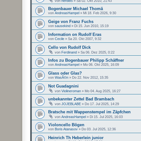
von
herbi85
»
Sa 02. Okt 2010, 21:43
Bogenbauer Michael Thomä
von
AndreasHampel
»
Mi 18. Feb 2026, 9:30
Geige von Franz Fuchs
von
sausekind
»
Di 15. Jun 2010, 15:19
Information on Rudolf Eras
von
Cecile
»
Sa 20. Okt 2007, 9:32
Cello von Rudolf Dick
von
Ferdinand
»
Sa 06. Dez 2025, 0:22
Infos zu Bogenbauer Philipp Schäffner
von
AndreasHampel
»
Mo 06. Okt 2025, 16:09
Glass oder Glas?
von
WasÃ©n
»
Do 22. Nov 2012, 15:35
Not Guadagnini
von
Violineroman
»
Mo 04. Aug 2025, 16:27
unbekannter Zettel Bad Brambach
von
JOJEBLABE
»
Do 17. Jul 2025, 14:29
Bratsche mit Wappenstempel im Zäpfchen
von
AndreasHampel
»
Di 15. Jul 2025, 16:03
Violoncello Bögen
von
Boris Atanasov
»
Do 03. Jul 2025, 12:36
Heinrich Th Heberlein junior