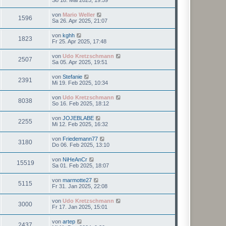
So 18. Mai 2025, 19:59
von
Mario Weller
1596
Sa 26. Apr 2025, 21:07
von
kghh
1823
Fr 25. Apr 2025, 17:48
von
Udo Kretzschmann
2507
Sa 05. Apr 2025, 19:51
von
Stefanie
2391
Mi 19. Feb 2025, 10:34
von
Udo Kretzschmann
8038
So 16. Feb 2025, 18:12
von
JOJEBLABE
2255
Mi 12. Feb 2025, 16:32
von
Friedemann77
3180
Do 06. Feb 2025, 13:10
von
NiHeAnCr
15519
Sa 01. Feb 2025, 18:07
von
marmotte27
5115
Fr 31. Jan 2025, 22:08
von
Udo Kretzschmann
3000
Fr 17. Jan 2025, 15:01
von
artep
2437