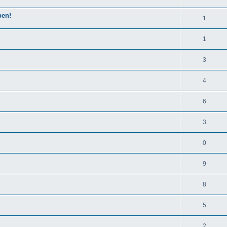
ben!
1
1
3
4
6
3
0
9
8
5
2