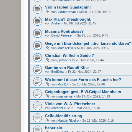
Violin labled Guadagnini
von
Violineroman
»
Mi 08. Jul 2026, 15:16
Max Klain? Dreadnought.
von
Andrei
»
Mo 06. Jul 2026, 11:45
Musima Kontrabass?
von
David Petersen
»
Sa 13. Jun 2026, 9:45
Geige mit Brandstempel „drei tanzende Bären“
von
Matesek01
»
Mi 03. Jun 2026, 13:52
Christian Willhelm Seidel?
von
j.janson
»
Di 26. Mai 2026, 12:44
Gambe von Rudolf Klier
von
EmilDietz
»
Fr 22. Nov 2024, 22:27
Wo kommt dieser Form des F-Lochs her?
von
Mcs114
»
So 10. Mai 2026, 19:46
Geigenbogen gest. E.W.Geipel Mannheim
von
guarnerius
»
Mo 17. Okt 2022, 14:13
Viola von W. A. Pfretschner
von
Albrecht
»
Sa 21. Mär 2026, 18:16
Cello-Identifizierung
von
Magbis Ribeiro
»
So 15. Mär 2026, 0:16
heberlein...