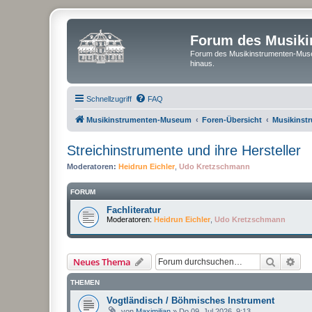
Forum des Musik
Forum des Musikinstrumenten-Muse
hinaus.
Schnellzugriff
FAQ
Musikinstrumenten-Museum
Foren-Übersicht
Musikinst
Streichinstrumente und ihre Hersteller
Moderatoren:
Heidrun Eichler
,
Udo Kretzschmann
FORUM
Fachliteratur
Moderatoren:
Heidrun Eichler
,
Udo Kretzschmann
Suche
Erw
Neues Thema
THEMEN
Vogtländisch / Böhmisches Instrument
von
Maximilian
»
Do 09. Jul 2026, 9:13