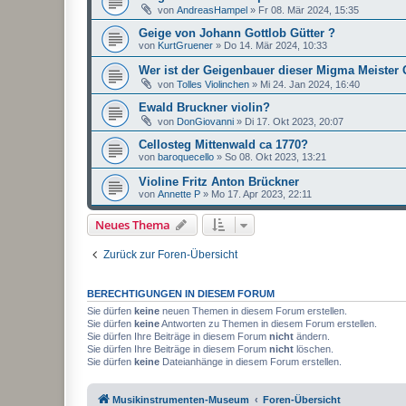
von
AndreasHampel
»
Fr 08. Mär 2024, 15:35
Geige von Johann Gottlob Gütter ?
von
KurtGruener
»
Do 14. Mär 2024, 10:33
Wer ist der Geigenbauer dieser Migma Meister
von
Tolles Violinchen
»
Mi 24. Jan 2024, 16:40
Ewald Bruckner violin?
von
DonGiovanni
»
Di 17. Okt 2023, 20:07
Cellosteg Mittenwald ca 1770?
von
baroquecello
»
So 08. Okt 2023, 13:21
Violine Fritz Anton Brückner
von
Annette P
»
Mo 17. Apr 2023, 22:11
Neues Thema
Zurück zur Foren-Übersicht
BERECHTIGUNGEN IN DIESEM FORUM
Sie dürfen
keine
neuen Themen in diesem Forum erstellen.
Sie dürfen
keine
Antworten zu Themen in diesem Forum erstellen.
Sie dürfen Ihre Beiträge in diesem Forum
nicht
ändern.
Sie dürfen Ihre Beiträge in diesem Forum
nicht
löschen.
Sie dürfen
keine
Dateianhänge in diesem Forum erstellen.
Musikinstrumenten-Museum
Foren-Übersicht