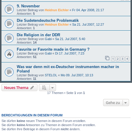
9. November
Letzter Beitrag von
Heidrun Eichler
«
Fr 04. Apr 2008, 21:17
Antworten:
5
Die Sudetendeutsche Problematik
Letzter Beitrag von
Heidrun Eichler
«
Sa 21. Jul 2007, 12:27
Antworten:
1
Die Religion in der DDR
Letzter Beitrag von
Gabi
«
Sa 21. Jul 2007, 5:40
Antworten:
14
Favurite or Favorite made in Germany ?
Letzter Beitrag von
Gabi
«
Di 17. Jul 2007, 7:23
Antworten:
51
1
2
3
4
Was war denn mit ex-Deutscher instrumenten macher in
Poland
Letzter Beitrag von
STELOL
«
Mo 09. Jul 2007, 10:13
Antworten:
11
Neues Thema
17 Themen • Seite
1
von
1
Gehe zu
BERECHTIGUNGEN IN DIESEM FORUM
Sie dürfen
keine
neuen Themen in diesem Forum erstellen.
Sie dürfen
keine
Antworten zu Themen in diesem Forum erstellen.
Sie dürfen Ihre Beiträge in diesem Forum
nicht
ändern.