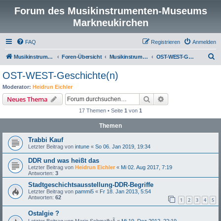
Forum des Musikinstrumenten-Museums
Markneukirchen
FAQ
Registrieren
Anmelden
S
Musikinstrumenten-Museum
Foren-Übersicht
Musikinstrumentenmuseum Markneukirchen
OST-WEST-Geschichte(n)
u
OST-WEST-Geschichte(n)
c
Moderator:
Heidrun Eichler
h
Suche
Erweiterte Suche
Neues Thema
e
17 Themen • Seite
1
von
1
Themen
Trabbi Kauf
Letzter Beitrag von
intune
«
So 06. Jan 2019, 19:34
DDR und was heißt das
Letzter Beitrag von
Heidrun Eichler
«
Mi 02. Aug 2017, 7:19
Antworten:
3
Stadtgeschichtsausstellung-DDR-Begriffe
Letzter Beitrag von
pammi5
«
Fr 18. Jan 2013, 5:54
Antworten:
62
1
2
3
4
5
Ostalgie ?