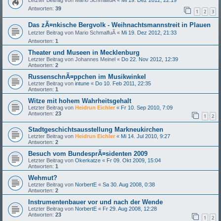
Letzter Beitrag von
Mario SchmalfuÃ
«
Mi 19. Dez 2012, 22:19
Antworten:
39
1
2
3
Das zÃ¤nkische Bergvolk - Weihnachtsmannstreit in Plauen
Letzter Beitrag von
Mario SchmalfuÃ
«
Mi 19. Dez 2012, 21:33
Antworten:
1
Theater und Museen in Mecklenburg
Letzter Beitrag von
Johannes Meinel
«
Do 22. Nov 2012, 12:39
Antworten:
2
RussenschnÃ¤ppchen im Musikwinkel
Letzter Beitrag von
intune
«
Do 10. Feb 2011, 22:35
Antworten:
1
Witze mit hohem Wahrheitsgehalt
Letzter Beitrag von
Heidrun Eichler
«
Fr 10. Sep 2010, 7:09
Antworten:
23
1
2
Stadtgeschichtsausstellung Markneukirchen
Letzter Beitrag von
Heidrun Eichler
«
Mi 14. Jul 2010, 9:27
Antworten:
2
Besuch vom BundesprÃ¤sidenten 2009
Letzter Beitrag von
Okerkatze
«
Fr 09. Okt 2009, 15:04
Antworten:
1
Wehmut?
Letzter Beitrag von
NorbertE
«
Sa 30. Aug 2008, 0:38
Antworten:
2
Instrumentenbauer vor und nach der Wende
Letzter Beitrag von
NorbertE
«
Fr 29. Aug 2008, 12:28
Antworten:
23
1
2