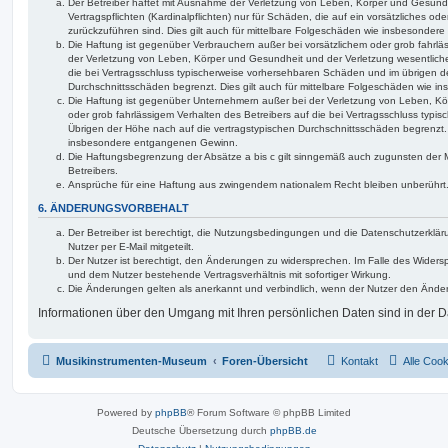
Der Betreiber haftet mit Ausnahme der Verletzung von Leben, Körper und Gesundh
Vertragspflichten (Kardinalpflichten) nur für Schäden, die auf ein vorsätzliches ode
zurückzuführen sind. Dies gilt auch für mittelbare Folgeschäden wie insbesonde
Die Haftung ist gegenüber Verbrauchern außer bei vorsätzlichem oder grob fahrl
der Verletzung von Leben, Körper und Gesundheit und der Verletzung wesentlicher 
die bei Vertragsschluss typischerweise vorhersehbaren Schäden und im übrigen d
Durchschnittsschäden begrenzt. Dies gilt auch für mittelbare Folgeschäden wie
Die Haftung ist gegenüber Unternehmern außer bei der Verletzung von Leben, Kö
oder grob fahrlässigem Verhalten des Betreibers auf die bei Vertragsschluss typ
Übrigen der Höhe nach auf die vertragstypischen Durchschnittsschäden begrenzt. D
insbesondere entgangenen Gewinn.
Die Haftungsbegrenzung der Absätze a bis c gilt sinngemäß auch zugunsten der Mi
Betreibers.
Ansprüche für eine Haftung aus zwingendem nationalem Recht bleiben unberührt
6. ÄNDERUNGSVORBEHALT
Der Betreiber ist berechtigt, die Nutzungsbedingungen und die Datenschutzerklä
Nutzer per E-Mail mitgeteilt.
Der Nutzer ist berechtigt, den Änderungen zu widersprechen. Im Falle des Widers
und dem Nutzer bestehende Vertragsverhältnis mit sofortiger Wirkung.
Die Änderungen gelten als anerkannt und verbindlich, wenn der Nutzer den Ände
Informationen über den Umgang mit Ihren persönlichen Daten sind in der D
Musikinstrumenten-Museum
Foren-Übersicht
Kontakt
Alle Coo
Powered by
phpBB
® Forum Software © phpBB Limited
Deutsche Übersetzung durch
phpBB.de