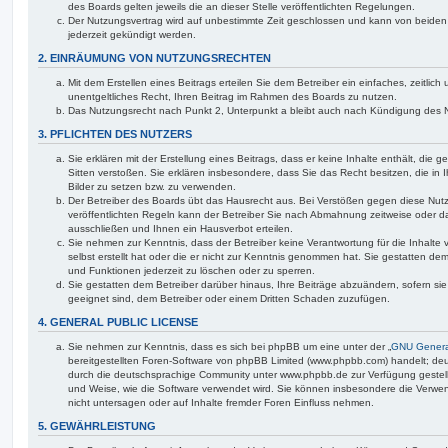
des Boards gelten jeweils die an dieser Stelle veröffentlichten Regelungen.
Der Nutzungsvertrag wird auf unbestimmte Zeit geschlossen und kann von beiden 
jederzeit gekündigt werden.
2. EINRÄUMUNG VON NUTZUNGSRECHTEN
Mit dem Erstellen eines Beitrags erteilen Sie dem Betreiber ein einfaches, zeitli
unentgeltliches Recht, Ihren Beitrag im Rahmen des Boards zu nutzen.
Das Nutzungsrecht nach Punkt 2, Unterpunkt a bleibt auch nach Kündigung des 
3. PFLICHTEN DES NUTZERS
Sie erklären mit der Erstellung eines Beitrags, dass er keine Inhalte enthält, die
Sitten verstoßen. Sie erklären insbesondere, dass Sie das Recht besitzen, die in
Bilder zu setzen bzw. zu verwenden.
Der Betreiber des Boards übt das Hausrecht aus. Bei Verstößen gegen diese Nu
veröffentlichten Regeln kann der Betreiber Sie nach Abmahnung zeitweise oder d
ausschließen und Ihnen ein Hausverbot erteilen.
Sie nehmen zur Kenntnis, dass der Betreiber keine Verantwortung für die Inhalte 
selbst erstellt hat oder die er nicht zur Kenntnis genommen hat. Sie gestatten dem
und Funktionen jederzeit zu löschen oder zu sperren.
Sie gestatten dem Betreiber darüber hinaus, Ihre Beiträge abzuändern, sofern si
geeignet sind, dem Betreiber oder einem Dritten Schaden zuzufügen.
4. GENERAL PUBLIC LICENSE
Sie nehmen zur Kenntnis, dass es sich bei phpBB um eine unter der „
GNU General
bereitgestellten Foren-Software von phpBB Limited (www.phpbb.com) handelt; de
durch die deutschsprachige Community unter www.phpbb.de zur Verfügung gestellt
und Weise, wie die Software verwendet wird. Sie können insbesondere die Verwe
nicht untersagen oder auf Inhalte fremder Foren Einfluss nehmen.
5. GEWÄHRLEISTUNG