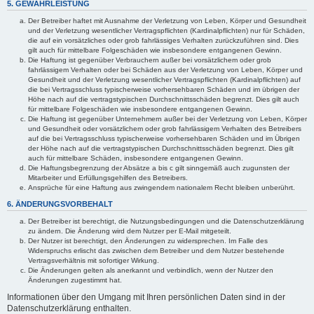
5. GEWÄHRLEISTUNG
Der Betreiber haftet mit Ausnahme der Verletzung von Leben, Körper und Gesundheit
und der Verletzung wesentlicher Vertragspflichten (Kardinalpflichten) nur für Schäden,
die auf ein vorsätzliches oder grob fahrlässiges Verhalten zurückzuführen sind. Dies
gilt auch für mittelbare Folgeschäden wie insbesondere entgangenen Gewinn.
Die Haftung ist gegenüber Verbrauchern außer bei vorsätzlichem oder grob
fahrlässigem Verhalten oder bei Schäden aus der Verletzung von Leben, Körper und
Gesundheit und der Verletzung wesentlicher Vertragspflichten (Kardinalpflichten) auf
die bei Vertragsschluss typischerweise vorhersehbaren Schäden und im übrigen der
Höhe nach auf die vertragstypischen Durchschnittsschäden begrenzt. Dies gilt auch
für mittelbare Folgeschäden wie insbesondere entgangenen Gewinn.
Die Haftung ist gegenüber Unternehmern außer bei der Verletzung von Leben, Körper
und Gesundheit oder vorsätzlichem oder grob fahrlässigem Verhalten des Betreibers
auf die bei Vertragsschluss typischerweise vorhersehbaren Schäden und im Übrigen
der Höhe nach auf die vertragstypischen Durchschnittsschäden begrenzt. Dies gilt
auch für mittelbare Schäden, insbesondere entgangenen Gewinn.
Die Haftungsbegrenzung der Absätze a bis c gilt sinngemäß auch zugunsten der
Mitarbeiter und Erfüllungsgehilfen des Betreibers.
Ansprüche für eine Haftung aus zwingendem nationalem Recht bleiben unberührt.
6. ÄNDERUNGSVORBEHALT
Der Betreiber ist berechtigt, die Nutzungsbedingungen und die Datenschutzerklärung
zu ändern. Die Änderung wird dem Nutzer per E-Mail mitgeteilt.
Der Nutzer ist berechtigt, den Änderungen zu widersprechen. Im Falle des
Widerspruchs erlischt das zwischen dem Betreiber und dem Nutzer bestehende
Vertragsverhältnis mit sofortiger Wirkung.
Die Änderungen gelten als anerkannt und verbindlich, wenn der Nutzer den
Änderungen zugestimmt hat.
Informationen über den Umgang mit Ihren persönlichen Daten sind in der
Datenschutzerklärung enthalten.