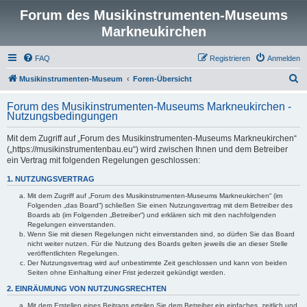
Forum des Musikinstrumenten-Museums
Markneukirchen
FAQ
Registrieren
Anmelden
S
Musikinstrumenten-Museum
Foren-Übersicht
u
Forum des Musikinstrumenten-Museums Markneukirchen -
c
Nutzungsbedingungen
h
Mit dem Zugriff auf „Forum des Musikinstrumenten-Museums Markneukirchen“
e
(„https://musikinstrumentenbau.eu“) wird zwischen Ihnen und dem Betreiber
ein Vertrag mit folgenden Regelungen geschlossen:
1. NUTZUNGSVERTRAG
Mit dem Zugriff auf „Forum des Musikinstrumenten-Museums Markneukirchen“ (im
Folgenden „das Board“) schließen Sie einen Nutzungsvertrag mit dem Betreiber des
Boards ab (im Folgenden „Betreiber“) und erklären sich mit den nachfolgenden
Regelungen einverstanden.
Wenn Sie mit diesen Regelungen nicht einverstanden sind, so dürfen Sie das Board
nicht weiter nutzen. Für die Nutzung des Boards gelten jeweils die an dieser Stelle
veröffentlichten Regelungen.
Der Nutzungsvertrag wird auf unbestimmte Zeit geschlossen und kann von beiden
Seiten ohne Einhaltung einer Frist jederzeit gekündigt werden.
2. EINRÄUMUNG VON NUTZUNGSRECHTEN
Mit dem Erstellen eines Beitrags erteilen Sie dem Betreiber ein einfaches, zeitlich und