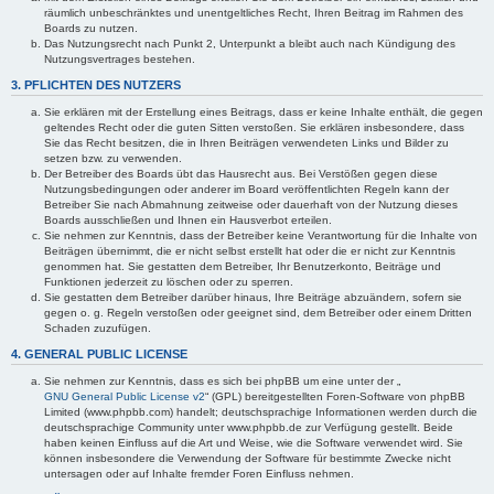
räumlich unbeschränktes und unentgeltliches Recht, Ihren Beitrag im Rahmen des
Boards zu nutzen.
Das Nutzungsrecht nach Punkt 2, Unterpunkt a bleibt auch nach Kündigung des
Nutzungsvertrages bestehen.
3. PFLICHTEN DES NUTZERS
Sie erklären mit der Erstellung eines Beitrags, dass er keine Inhalte enthält, die gegen
geltendes Recht oder die guten Sitten verstoßen. Sie erklären insbesondere, dass
Sie das Recht besitzen, die in Ihren Beiträgen verwendeten Links und Bilder zu
setzen bzw. zu verwenden.
Der Betreiber des Boards übt das Hausrecht aus. Bei Verstößen gegen diese
Nutzungsbedingungen oder anderer im Board veröffentlichten Regeln kann der
Betreiber Sie nach Abmahnung zeitweise oder dauerhaft von der Nutzung dieses
Boards ausschließen und Ihnen ein Hausverbot erteilen.
Sie nehmen zur Kenntnis, dass der Betreiber keine Verantwortung für die Inhalte von
Beiträgen übernimmt, die er nicht selbst erstellt hat oder die er nicht zur Kenntnis
genommen hat. Sie gestatten dem Betreiber, Ihr Benutzerkonto, Beiträge und
Funktionen jederzeit zu löschen oder zu sperren.
Sie gestatten dem Betreiber darüber hinaus, Ihre Beiträge abzuändern, sofern sie
gegen o. g. Regeln verstoßen oder geeignet sind, dem Betreiber oder einem Dritten
Schaden zuzufügen.
4. GENERAL PUBLIC LICENSE
Sie nehmen zur Kenntnis, dass es sich bei phpBB um eine unter der „
GNU General Public License v2
“ (GPL) bereitgestellten Foren-Software von phpBB
Limited (www.phpbb.com) handelt; deutschsprachige Informationen werden durch die
deutschsprachige Community unter www.phpbb.de zur Verfügung gestellt. Beide
haben keinen Einfluss auf die Art und Weise, wie die Software verwendet wird. Sie
können insbesondere die Verwendung der Software für bestimmte Zwecke nicht
untersagen oder auf Inhalte fremder Foren Einfluss nehmen.