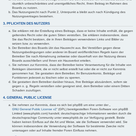
räumlich unbeschränktes und unentgeltliches Recht, Ihren Beitrag im Rahmen des
Boards zu nutzen.
Das Nutzungsrecht nach Punkt 2, Unterpunkt a bleibt auch nach Kündigung des
Nutzungsvertrages bestehen.
3. PFLICHTEN DES NUTZERS
Sie erklären mit der Erstellung eines Beitrags, dass er keine Inhalte enthält, die gegen
geltendes Recht oder die guten Sitten verstoßen. Sie erklären insbesondere, dass
Sie das Recht besitzen, die in Ihren Beiträgen verwendeten Links und Bilder zu
setzen bzw. zu verwenden.
Der Betreiber des Boards übt das Hausrecht aus. Bei Verstößen gegen diese
Nutzungsbedingungen oder anderer im Board veröffentlichten Regeln kann der
Betreiber Sie nach Abmahnung zeitweise oder dauerhaft von der Nutzung dieses
Boards ausschließen und Ihnen ein Hausverbot erteilen.
Sie nehmen zur Kenntnis, dass der Betreiber keine Verantwortung für die Inhalte von
Beiträgen übernimmt, die er nicht selbst erstellt hat oder die er nicht zur Kenntnis
genommen hat. Sie gestatten dem Betreiber, Ihr Benutzerkonto, Beiträge und
Funktionen jederzeit zu löschen oder zu sperren.
Sie gestatten dem Betreiber darüber hinaus, Ihre Beiträge abzuändern, sofern sie
gegen o. g. Regeln verstoßen oder geeignet sind, dem Betreiber oder einem Dritten
Schaden zuzufügen.
4. GENERAL PUBLIC LICENSE
Sie nehmen zur Kenntnis, dass es sich bei phpBB um eine unter der „
GNU General Public License v2
“ (GPL) bereitgestellten Foren-Software von phpBB
Limited (www.phpbb.com) handelt; deutschsprachige Informationen werden durch die
deutschsprachige Community unter www.phpbb.de zur Verfügung gestellt. Beide
haben keinen Einfluss auf die Art und Weise, wie die Software verwendet wird. Sie
können insbesondere die Verwendung der Software für bestimmte Zwecke nicht
untersagen oder auf Inhalte fremder Foren Einfluss nehmen.