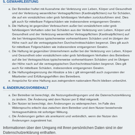
5. GEWÄHRLEISTUNG
Der Betreiber haftet mit Ausnahme der Verletzung von Leben, Körper und Gesundheit
und der Verletzung wesentlicher Vertragspflichten (Kardinalpflichten) nur für Schäden,
die auf ein vorsätzliches oder grob fahrlässiges Verhalten zurückzuführen sind. Dies
gilt auch für mittelbare Folgeschäden wie insbesondere entgangenen Gewinn.
Die Haftung ist gegenüber Verbrauchern außer bei vorsätzlichem oder grob
fahrlässigem Verhalten oder bei Schäden aus der Verletzung von Leben, Körper und
Gesundheit und der Verletzung wesentlicher Vertragspflichten (Kardinalpflichten) auf
die bei Vertragsschluss typischerweise vorhersehbaren Schäden und im übrigen der
Höhe nach auf die vertragstypischen Durchschnittsschäden begrenzt. Dies gilt auch
für mittelbare Folgeschäden wie insbesondere entgangenen Gewinn.
Die Haftung ist gegenüber Unternehmern außer bei der Verletzung von Leben, Körper
und Gesundheit oder vorsätzlichem oder grob fahrlässigem Verhalten des Betreibers
auf die bei Vertragsschluss typischerweise vorhersehbaren Schäden und im Übrigen
der Höhe nach auf die vertragstypischen Durchschnittsschäden begrenzt. Dies gilt
auch für mittelbare Schäden, insbesondere entgangenen Gewinn.
Die Haftungsbegrenzung der Absätze a bis c gilt sinngemäß auch zugunsten der
Mitarbeiter und Erfüllungsgehilfen des Betreibers.
Ansprüche für eine Haftung aus zwingendem nationalem Recht bleiben unberührt.
6. ÄNDERUNGSVORBEHALT
Der Betreiber ist berechtigt, die Nutzungsbedingungen und die Datenschutzerklärung
zu ändern. Die Änderung wird dem Nutzer per E-Mail mitgeteilt.
Der Nutzer ist berechtigt, den Änderungen zu widersprechen. Im Falle des
Widerspruchs erlischt das zwischen dem Betreiber und dem Nutzer bestehende
Vertragsverhältnis mit sofortiger Wirkung.
Die Änderungen gelten als anerkannt und verbindlich, wenn der Nutzer den
Änderungen zugestimmt hat.
Informationen über den Umgang mit Ihren persönlichen Daten sind in der
Datenschutzerklärung enthalten.