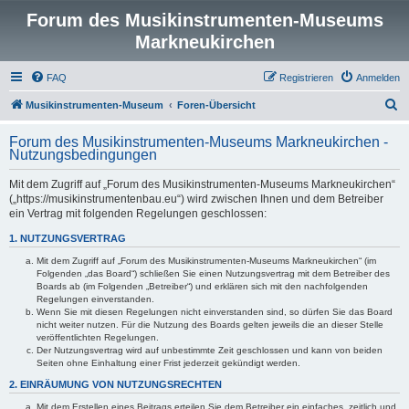
Forum des Musikinstrumenten-Museums
Markneukirchen
FAQ
Registrieren
Anmelden
S
Musikinstrumenten-Museum
Foren-Übersicht
u
Forum des Musikinstrumenten-Museums Markneukirchen -
c
Nutzungsbedingungen
h
Mit dem Zugriff auf „Forum des Musikinstrumenten-Museums Markneukirchen“
e
(„https://musikinstrumentenbau.eu“) wird zwischen Ihnen und dem Betreiber
ein Vertrag mit folgenden Regelungen geschlossen:
1. NUTZUNGSVERTRAG
Mit dem Zugriff auf „Forum des Musikinstrumenten-Museums Markneukirchen“ (im
Folgenden „das Board“) schließen Sie einen Nutzungsvertrag mit dem Betreiber des
Boards ab (im Folgenden „Betreiber“) und erklären sich mit den nachfolgenden
Regelungen einverstanden.
Wenn Sie mit diesen Regelungen nicht einverstanden sind, so dürfen Sie das Board
nicht weiter nutzen. Für die Nutzung des Boards gelten jeweils die an dieser Stelle
veröffentlichten Regelungen.
Der Nutzungsvertrag wird auf unbestimmte Zeit geschlossen und kann von beiden
Seiten ohne Einhaltung einer Frist jederzeit gekündigt werden.
2. EINRÄUMUNG VON NUTZUNGSRECHTEN
Mit dem Erstellen eines Beitrags erteilen Sie dem Betreiber ein einfaches, zeitlich und