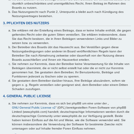
räumlich unbeschränktes und unentgeltliches Recht, Ihren Beitrag im Rahmen des
Boards zu nutzen.
Das Nutzungsrecht nach Punkt 2, Unterpunkt a bleibt auch nach Kündigung des
Nutzungsvertrages bestehen.
3. PFLICHTEN DES NUTZERS
Sie erklären mit der Erstellung eines Beitrags, dass er keine Inhalte enthält, die gegen
geltendes Recht oder die guten Sitten verstoßen. Sie erklären insbesondere, dass
Sie das Recht besitzen, die in Ihren Beiträgen verwendeten Links und Bilder zu
setzen bzw. zu verwenden.
Der Betreiber des Boards übt das Hausrecht aus. Bei Verstößen gegen diese
Nutzungsbedingungen oder anderer im Board veröffentlichten Regeln kann der
Betreiber Sie nach Abmahnung zeitweise oder dauerhaft von der Nutzung dieses
Boards ausschließen und Ihnen ein Hausverbot erteilen.
Sie nehmen zur Kenntnis, dass der Betreiber keine Verantwortung für die Inhalte von
Beiträgen übernimmt, die er nicht selbst erstellt hat oder die er nicht zur Kenntnis
genommen hat. Sie gestatten dem Betreiber, Ihr Benutzerkonto, Beiträge und
Funktionen jederzeit zu löschen oder zu sperren.
Sie gestatten dem Betreiber darüber hinaus, Ihre Beiträge abzuändern, sofern sie
gegen o. g. Regeln verstoßen oder geeignet sind, dem Betreiber oder einem Dritten
Schaden zuzufügen.
4. GENERAL PUBLIC LICENSE
Sie nehmen zur Kenntnis, dass es sich bei phpBB um eine unter der „
GNU General Public License v2
“ (GPL) bereitgestellten Foren-Software von phpBB
Limited (www.phpbb.com) handelt; deutschsprachige Informationen werden durch die
deutschsprachige Community unter www.phpbb.de zur Verfügung gestellt. Beide
haben keinen Einfluss auf die Art und Weise, wie die Software verwendet wird. Sie
können insbesondere die Verwendung der Software für bestimmte Zwecke nicht
untersagen oder auf Inhalte fremder Foren Einfluss nehmen.