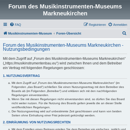
Forum des Musikinstrumenten-Museums
Markneukirchen
FAQ
Registrieren
Anmelden
S
Musikinstrumenten-Museum
Foren-Übersicht
u
Forum des Musikinstrumenten-Museums Markneukirchen -
c
Nutzungsbedingungen
h
Mit dem Zugriff auf „Forum des Musikinstrumenten-Museums Markneukirchen“
e
(„https://musikinstrumentenbau.eu“) wird zwischen Ihnen und dem Betreiber
ein Vertrag mit folgenden Regelungen geschlossen:
1. NUTZUNGSVERTRAG
Mit dem Zugriff auf „Forum des Musikinstrumenten-Museums Markneukirchen“ (im
Folgenden „das Board“) schließen Sie einen Nutzungsvertrag mit dem Betreiber des
Boards ab (im Folgenden „Betreiber“) und erklären sich mit den nachfolgenden
Regelungen einverstanden.
Wenn Sie mit diesen Regelungen nicht einverstanden sind, so dürfen Sie das Board
nicht weiter nutzen. Für die Nutzung des Boards gelten jeweils die an dieser Stelle
veröffentlichten Regelungen.
Der Nutzungsvertrag wird auf unbestimmte Zeit geschlossen und kann von beiden
Seiten ohne Einhaltung einer Frist jederzeit gekündigt werden.
2. EINRÄUMUNG VON NUTZUNGSRECHTEN
Mit dem Erstellen eines Beitrags erteilen Sie dem Betreiber ein einfaches, zeitlich und