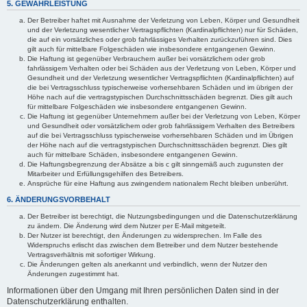
5. GEWÄHRLEISTUNG
Der Betreiber haftet mit Ausnahme der Verletzung von Leben, Körper und Gesundheit
und der Verletzung wesentlicher Vertragspflichten (Kardinalpflichten) nur für Schäden,
die auf ein vorsätzliches oder grob fahrlässiges Verhalten zurückzuführen sind. Dies
gilt auch für mittelbare Folgeschäden wie insbesondere entgangenen Gewinn.
Die Haftung ist gegenüber Verbrauchern außer bei vorsätzlichem oder grob
fahrlässigem Verhalten oder bei Schäden aus der Verletzung von Leben, Körper und
Gesundheit und der Verletzung wesentlicher Vertragspflichten (Kardinalpflichten) auf
die bei Vertragsschluss typischerweise vorhersehbaren Schäden und im übrigen der
Höhe nach auf die vertragstypischen Durchschnittsschäden begrenzt. Dies gilt auch
für mittelbare Folgeschäden wie insbesondere entgangenen Gewinn.
Die Haftung ist gegenüber Unternehmern außer bei der Verletzung von Leben, Körper
und Gesundheit oder vorsätzlichem oder grob fahrlässigem Verhalten des Betreibers
auf die bei Vertragsschluss typischerweise vorhersehbaren Schäden und im Übrigen
der Höhe nach auf die vertragstypischen Durchschnittsschäden begrenzt. Dies gilt
auch für mittelbare Schäden, insbesondere entgangenen Gewinn.
Die Haftungsbegrenzung der Absätze a bis c gilt sinngemäß auch zugunsten der
Mitarbeiter und Erfüllungsgehilfen des Betreibers.
Ansprüche für eine Haftung aus zwingendem nationalem Recht bleiben unberührt.
6. ÄNDERUNGSVORBEHALT
Der Betreiber ist berechtigt, die Nutzungsbedingungen und die Datenschutzerklärung
zu ändern. Die Änderung wird dem Nutzer per E-Mail mitgeteilt.
Der Nutzer ist berechtigt, den Änderungen zu widersprechen. Im Falle des
Widerspruchs erlischt das zwischen dem Betreiber und dem Nutzer bestehende
Vertragsverhältnis mit sofortiger Wirkung.
Die Änderungen gelten als anerkannt und verbindlich, wenn der Nutzer den
Änderungen zugestimmt hat.
Informationen über den Umgang mit Ihren persönlichen Daten sind in der
Datenschutzerklärung enthalten.