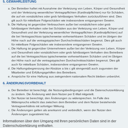
5. GEWÄHRLEISTUNG
Der Betreiber haftet mit Ausnahme der Verletzung von Leben, Körper und Gesundheit
und der Verletzung wesentlicher Vertragspflichten (Kardinalpflichten) nur für Schäden,
die auf ein vorsätzliches oder grob fahrlässiges Verhalten zurückzuführen sind. Dies
gilt auch für mittelbare Folgeschäden wie insbesondere entgangenen Gewinn.
Die Haftung ist gegenüber Verbrauchern außer bei vorsätzlichem oder grob
fahrlässigem Verhalten oder bei Schäden aus der Verletzung von Leben, Körper und
Gesundheit und der Verletzung wesentlicher Vertragspflichten (Kardinalpflichten) auf
die bei Vertragsschluss typischerweise vorhersehbaren Schäden und im übrigen der
Höhe nach auf die vertragstypischen Durchschnittsschäden begrenzt. Dies gilt auch
für mittelbare Folgeschäden wie insbesondere entgangenen Gewinn.
Die Haftung ist gegenüber Unternehmern außer bei der Verletzung von Leben, Körper
und Gesundheit oder vorsätzlichem oder grob fahrlässigem Verhalten des Betreibers
auf die bei Vertragsschluss typischerweise vorhersehbaren Schäden und im Übrigen
der Höhe nach auf die vertragstypischen Durchschnittsschäden begrenzt. Dies gilt
auch für mittelbare Schäden, insbesondere entgangenen Gewinn.
Die Haftungsbegrenzung der Absätze a bis c gilt sinngemäß auch zugunsten der
Mitarbeiter und Erfüllungsgehilfen des Betreibers.
Ansprüche für eine Haftung aus zwingendem nationalem Recht bleiben unberührt.
6. ÄNDERUNGSVORBEHALT
Der Betreiber ist berechtigt, die Nutzungsbedingungen und die Datenschutzerklärung
zu ändern. Die Änderung wird dem Nutzer per E-Mail mitgeteilt.
Der Nutzer ist berechtigt, den Änderungen zu widersprechen. Im Falle des
Widerspruchs erlischt das zwischen dem Betreiber und dem Nutzer bestehende
Vertragsverhältnis mit sofortiger Wirkung.
Die Änderungen gelten als anerkannt und verbindlich, wenn der Nutzer den
Änderungen zugestimmt hat.
Informationen über den Umgang mit Ihren persönlichen Daten sind in der
Datenschutzerklärung enthalten.