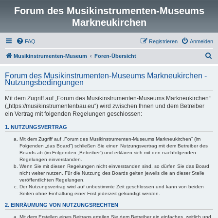
Forum des Musikinstrumenten-Museums
Markneukirchen
FAQ
Registrieren
Anmelden
S
Musikinstrumenten-Museum
Foren-Übersicht
u
Forum des Musikinstrumenten-Museums Markneukirchen -
c
Nutzungsbedingungen
h
Mit dem Zugriff auf „Forum des Musikinstrumenten-Museums Markneukirchen“
e
(„https://musikinstrumentenbau.eu“) wird zwischen Ihnen und dem Betreiber
ein Vertrag mit folgenden Regelungen geschlossen:
1. NUTZUNGSVERTRAG
Mit dem Zugriff auf „Forum des Musikinstrumenten-Museums Markneukirchen“ (im
Folgenden „das Board“) schließen Sie einen Nutzungsvertrag mit dem Betreiber des
Boards ab (im Folgenden „Betreiber“) und erklären sich mit den nachfolgenden
Regelungen einverstanden.
Wenn Sie mit diesen Regelungen nicht einverstanden sind, so dürfen Sie das Board
nicht weiter nutzen. Für die Nutzung des Boards gelten jeweils die an dieser Stelle
veröffentlichten Regelungen.
Der Nutzungsvertrag wird auf unbestimmte Zeit geschlossen und kann von beiden
Seiten ohne Einhaltung einer Frist jederzeit gekündigt werden.
2. EINRÄUMUNG VON NUTZUNGSRECHTEN
Mit dem Erstellen eines Beitrags erteilen Sie dem Betreiber ein einfaches, zeitlich und