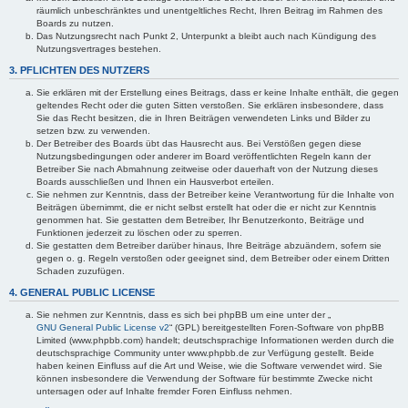
räumlich unbeschränktes und unentgeltliches Recht, Ihren Beitrag im Rahmen des
Boards zu nutzen.
Das Nutzungsrecht nach Punkt 2, Unterpunkt a bleibt auch nach Kündigung des
Nutzungsvertrages bestehen.
3. PFLICHTEN DES NUTZERS
Sie erklären mit der Erstellung eines Beitrags, dass er keine Inhalte enthält, die gegen
geltendes Recht oder die guten Sitten verstoßen. Sie erklären insbesondere, dass
Sie das Recht besitzen, die in Ihren Beiträgen verwendeten Links und Bilder zu
setzen bzw. zu verwenden.
Der Betreiber des Boards übt das Hausrecht aus. Bei Verstößen gegen diese
Nutzungsbedingungen oder anderer im Board veröffentlichten Regeln kann der
Betreiber Sie nach Abmahnung zeitweise oder dauerhaft von der Nutzung dieses
Boards ausschließen und Ihnen ein Hausverbot erteilen.
Sie nehmen zur Kenntnis, dass der Betreiber keine Verantwortung für die Inhalte von
Beiträgen übernimmt, die er nicht selbst erstellt hat oder die er nicht zur Kenntnis
genommen hat. Sie gestatten dem Betreiber, Ihr Benutzerkonto, Beiträge und
Funktionen jederzeit zu löschen oder zu sperren.
Sie gestatten dem Betreiber darüber hinaus, Ihre Beiträge abzuändern, sofern sie
gegen o. g. Regeln verstoßen oder geeignet sind, dem Betreiber oder einem Dritten
Schaden zuzufügen.
4. GENERAL PUBLIC LICENSE
Sie nehmen zur Kenntnis, dass es sich bei phpBB um eine unter der „
GNU General Public License v2
“ (GPL) bereitgestellten Foren-Software von phpBB
Limited (www.phpbb.com) handelt; deutschsprachige Informationen werden durch die
deutschsprachige Community unter www.phpbb.de zur Verfügung gestellt. Beide
haben keinen Einfluss auf die Art und Weise, wie die Software verwendet wird. Sie
können insbesondere die Verwendung der Software für bestimmte Zwecke nicht
untersagen oder auf Inhalte fremder Foren Einfluss nehmen.