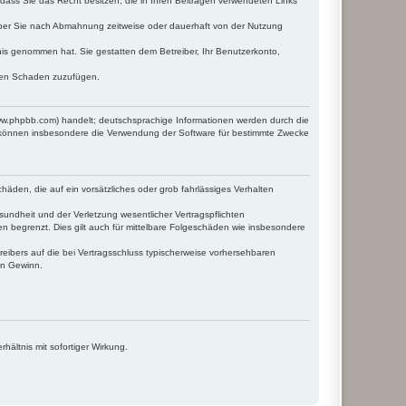
, dass Sie das Recht besitzen, die in Ihren Beiträgen verwendeten Links
iber Sie nach Abmahnung zeitweise oder dauerhaft von der Nutzung
ntnis genommen hat. Sie gestatten dem Betreiber, Ihr Benutzerkonto,
tten Schaden zuzufügen.
www.phpbb.com) handelt; deutschsprachige Informationen werden durch die
e können insbesondere die Verwendung der Software für bestimmte Zwecke
häden, die auf ein vorsätzliches oder grob fahrlässiges Verhalten
undheit und der Verletzung wesentlicher Vertragspflichten
n begrenzt. Dies gilt auch für mittelbare Folgeschäden wie insbesondere
eibers auf die bei Vertragsschluss typischerweise vorhersehbaren
en Gewinn.
ältnis mit sofortiger Wirkung.