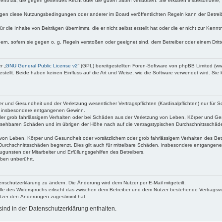
te enthält, die gegen geltendes Recht oder die guten Sitten verstoßen. Sie erklären insbesondere
egen diese Nutzungsbedingungen oder anderer im Board veröffentlichten Regeln kann der Betre
 die Inhalte von Beiträgen übernimmt, die er nicht selbst erstellt hat oder die er nicht zur Ken
dern, sofern sie gegen o. g. Regeln verstoßen oder geeignet sind, dem Betreiber oder einem Dri
r „
GNU General Public License v2
“ (GPL) bereitgestellten Foren-Software von phpBB Limited (
ellt. Beide haben keinen Einfluss auf die Art und Weise, wie die Software verwendet wird. Si
 und Gesundheit und der Verletzung wesentlicher Vertragspflichten (Kardinalpflichten) nur für Sc
wie insbesondere entgangenen Gewinn.
der grob fahrlässigem Verhalten oder bei Schäden aus der Verletzung von Leben, Körper und Ges
rhersehbaren Schäden und im übrigen der Höhe nach auf die vertragstypischen Durchschnittsschäde
von Leben, Körper und Gesundheit oder vorsätzlichem oder grob fahrlässigem Verhalten des Betr
Durchschnittsschäden begrenzt. Dies gilt auch für mittelbare Schäden, insbesondere entgangen
gunsten der Mitarbeiter und Erfüllungsgehilfen des Betreibers.
ben unberührt.
enschutzerklärung zu ändern. Die Änderung wird dem Nutzer per E-Mail mitgeteilt.
lle des Widerspruchs erlischt das zwischen dem Betreiber und dem Nutzer bestehende Vertragsverh
utzer den Änderungen zugestimmt hat.
ind in der Datenschutzerklärung enthalten.