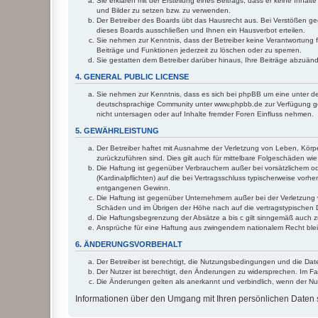
Sie erklären mit der Erstellung eines Beitrags, dass er keine Inhal
und Bilder zu setzen bzw. zu verwenden.
Der Betreiber des Boards übt das Hausrecht aus. Bei Verstößen g
dieses Boards ausschließen und Ihnen ein Hausverbot erteilen.
Sie nehmen zur Kenntnis, dass der Betreiber keine Verantwortung für
Beiträge und Funktionen jederzeit zu löschen oder zu sperren.
Sie gestatten dem Betreiber darüber hinaus, Ihre Beiträge abzuän
4. GENERAL PUBLIC LICENSE
Sie nehmen zur Kenntnis, dass es sich bei phpBB um eine unter de
deutschsprachige Community unter www.phpbb.de zur Verfügung gest
nicht untersagen oder auf Inhalte fremder Foren Einfluss nehmen.
5. GEWÄHRLEISTUNG
Der Betreiber haftet mit Ausnahme der Verletzung von Leben, Körper
zurückzuführen sind. Dies gilt auch für mittelbare Folgeschäden 
Die Haftung ist gegenüber Verbrauchern außer bei vorsätzlichem o
(Kardinalpflichten) auf die bei Vertragsschluss typischerweise vo
entgangenen Gewinn.
Die Haftung ist gegenüber Unternehmern außer bei der Verletzung 
Schäden und im Übrigen der Höhe nach auf die vertragstypischen 
Die Haftungsbegrenzung der Absätze a bis c gilt sinngemäß auch zu
Ansprüche für eine Haftung aus zwingendem nationalem Recht blei
6. ÄNDERUNGSVORBEHALT
Der Betreiber ist berechtigt, die Nutzungsbedingungen und die Dat
Der Nutzer ist berechtigt, den Änderungen zu widersprechen. Im Fa
Die Änderungen gelten als anerkannt und verbindlich, wenn der N
Informationen über den Umgang mit Ihren persönlichen Daten s