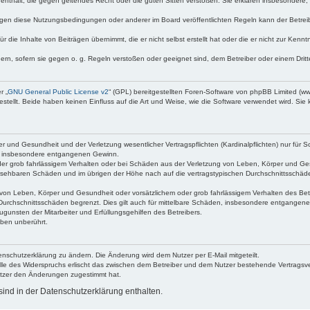
te enthält, die gegen geltendes Recht oder die guten Sitten verstoßen. Sie erklären insbesondere
egen diese Nutzungsbedingungen oder anderer im Board veröffentlichten Regeln kann der Betre
 die Inhalte von Beiträgen übernimmt, die er nicht selbst erstellt hat oder die er nicht zur Ken
dern, sofern sie gegen o. g. Regeln verstoßen oder geeignet sind, dem Betreiber oder einem Dri
r „
GNU General Public License v2
“ (GPL) bereitgestellten Foren-Software von phpBB Limited (
ellt. Beide haben keinen Einfluss auf die Art und Weise, wie die Software verwendet wird. Si
 und Gesundheit und der Verletzung wesentlicher Vertragspflichten (Kardinalpflichten) nur für Sc
wie insbesondere entgangenen Gewinn.
der grob fahrlässigem Verhalten oder bei Schäden aus der Verletzung von Leben, Körper und Ges
rhersehbaren Schäden und im übrigen der Höhe nach auf die vertragstypischen Durchschnittsschäde
von Leben, Körper und Gesundheit oder vorsätzlichem oder grob fahrlässigem Verhalten des Betr
Durchschnittsschäden begrenzt. Dies gilt auch für mittelbare Schäden, insbesondere entgangen
gunsten der Mitarbeiter und Erfüllungsgehilfen des Betreibers.
ben unberührt.
enschutzerklärung zu ändern. Die Änderung wird dem Nutzer per E-Mail mitgeteilt.
lle des Widerspruchs erlischt das zwischen dem Betreiber und dem Nutzer bestehende Vertragsverh
utzer den Änderungen zugestimmt hat.
ind in der Datenschutzerklärung enthalten.