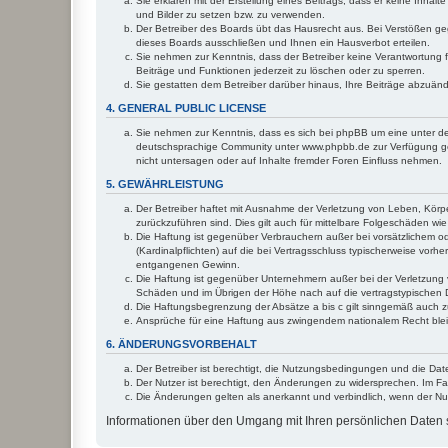
Sie erklären mit der Erstellung eines Beitrags, dass er keine Inhal
und Bilder zu setzen bzw. zu verwenden.
Der Betreiber des Boards übt das Hausrecht aus. Bei Verstößen g
dieses Boards ausschließen und Ihnen ein Hausverbot erteilen.
Sie nehmen zur Kenntnis, dass der Betreiber keine Verantwortung für
Beiträge und Funktionen jederzeit zu löschen oder zu sperren.
Sie gestatten dem Betreiber darüber hinaus, Ihre Beiträge abzuän
4. GENERAL PUBLIC LICENSE
Sie nehmen zur Kenntnis, dass es sich bei phpBB um eine unter de
deutschsprachige Community unter www.phpbb.de zur Verfügung gest
nicht untersagen oder auf Inhalte fremder Foren Einfluss nehmen.
5. GEWÄHRLEISTUNG
Der Betreiber haftet mit Ausnahme der Verletzung von Leben, Körper
zurückzuführen sind. Dies gilt auch für mittelbare Folgeschäden 
Die Haftung ist gegenüber Verbrauchern außer bei vorsätzlichem o
(Kardinalpflichten) auf die bei Vertragsschluss typischerweise vo
entgangenen Gewinn.
Die Haftung ist gegenüber Unternehmern außer bei der Verletzung 
Schäden und im Übrigen der Höhe nach auf die vertragstypischen 
Die Haftungsbegrenzung der Absätze a bis c gilt sinngemäß auch zu
Ansprüche für eine Haftung aus zwingendem nationalem Recht blei
6. ÄNDERUNGSVORBEHALT
Der Betreiber ist berechtigt, die Nutzungsbedingungen und die Dat
Der Nutzer ist berechtigt, den Änderungen zu widersprechen. Im Fa
Die Änderungen gelten als anerkannt und verbindlich, wenn der N
Informationen über den Umgang mit Ihren persönlichen Daten s