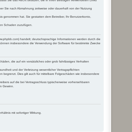
, dass Sie das Recht besitzen, die in Ihren Beiträgen verwendeten Links
iber Sie nach Abmahnung zeitweise oder dauerhaft von der Nutzung
ntnis genommen hat. Sie gestatten dem Betreiber, Ihr Benutzerkonto,
tten Schaden zuzufügen.
www.phpbb.com) handelt; deutschsprachige Informationen werden durch die
e können insbesondere die Verwendung der Software für bestimmte Zwecke
häden, die auf ein vorsätzliches oder grob fahrlässiges Verhalten
undheit und der Verletzung wesentlicher Vertragspflichten
n begrenzt. Dies gilt auch für mittelbare Folgeschäden wie insbesondere
eibers auf die bei Vertragsschluss typischerweise vorhersehbaren
en Gewinn.
ältnis mit sofortiger Wirkung.