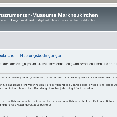
instrumenten-Museums Markneukirchen
ums zu Fragen rund um den Vogtländischen Instrumentenbau und darüber
ukirchen - Nutzungsbedingungen
rkneukirchen“ („https://musikinstrumentenbau.eu“) wird zwischen Ihnen und dem B
irchen“ (im Folgenden „das Board“) schließen Sie einen Nutzungsvertrag mit dem Betreiber des 
 Sie das Board nicht weiter nutzen. Für die Nutzung des Boards gelten jeweils die an dieser Ste
n von beiden Seiten ohne Einhaltung einer Frist jederzeit gekündigt werden.
nfaches, zeitlich und räumlich unbeschränktes und unentgeltliches Recht, Ihren Beitrag im Rahme
Kündigung des Nutzungsvertrages bestehen.