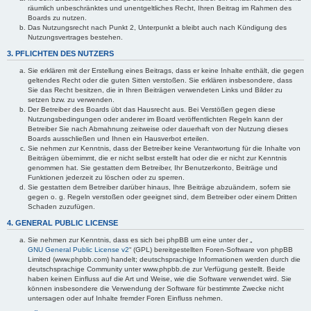
räumlich unbeschränktes und unentgeltliches Recht, Ihren Beitrag im Rahmen des
Boards zu nutzen.
Das Nutzungsrecht nach Punkt 2, Unterpunkt a bleibt auch nach Kündigung des
Nutzungsvertrages bestehen.
3. PFLICHTEN DES NUTZERS
Sie erklären mit der Erstellung eines Beitrags, dass er keine Inhalte enthält, die gegen
geltendes Recht oder die guten Sitten verstoßen. Sie erklären insbesondere, dass
Sie das Recht besitzen, die in Ihren Beiträgen verwendeten Links und Bilder zu
setzen bzw. zu verwenden.
Der Betreiber des Boards übt das Hausrecht aus. Bei Verstößen gegen diese
Nutzungsbedingungen oder anderer im Board veröffentlichten Regeln kann der
Betreiber Sie nach Abmahnung zeitweise oder dauerhaft von der Nutzung dieses
Boards ausschließen und Ihnen ein Hausverbot erteilen.
Sie nehmen zur Kenntnis, dass der Betreiber keine Verantwortung für die Inhalte von
Beiträgen übernimmt, die er nicht selbst erstellt hat oder die er nicht zur Kenntnis
genommen hat. Sie gestatten dem Betreiber, Ihr Benutzerkonto, Beiträge und
Funktionen jederzeit zu löschen oder zu sperren.
Sie gestatten dem Betreiber darüber hinaus, Ihre Beiträge abzuändern, sofern sie
gegen o. g. Regeln verstoßen oder geeignet sind, dem Betreiber oder einem Dritten
Schaden zuzufügen.
4. GENERAL PUBLIC LICENSE
Sie nehmen zur Kenntnis, dass es sich bei phpBB um eine unter der „
GNU General Public License v2
“ (GPL) bereitgestellten Foren-Software von phpBB
Limited (www.phpbb.com) handelt; deutschsprachige Informationen werden durch die
deutschsprachige Community unter www.phpbb.de zur Verfügung gestellt. Beide
haben keinen Einfluss auf die Art und Weise, wie die Software verwendet wird. Sie
können insbesondere die Verwendung der Software für bestimmte Zwecke nicht
untersagen oder auf Inhalte fremder Foren Einfluss nehmen.