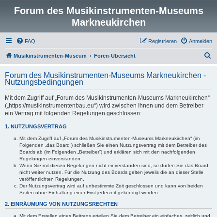
Forum des Musikinstrumenten-Museums
Markneukirchen
FAQ
Registrieren
Anmelden
S
Musikinstrumenten-Museum
Foren-Übersicht
u
Forum des Musikinstrumenten-Museums Markneukirchen -
c
Nutzungsbedingungen
h
Mit dem Zugriff auf „Forum des Musikinstrumenten-Museums Markneukirchen“
e
(„https://musikinstrumentenbau.eu“) wird zwischen Ihnen und dem Betreiber
ein Vertrag mit folgenden Regelungen geschlossen:
1. NUTZUNGSVERTRAG
Mit dem Zugriff auf „Forum des Musikinstrumenten-Museums Markneukirchen“ (im
Folgenden „das Board“) schließen Sie einen Nutzungsvertrag mit dem Betreiber des
Boards ab (im Folgenden „Betreiber“) und erklären sich mit den nachfolgenden
Regelungen einverstanden.
Wenn Sie mit diesen Regelungen nicht einverstanden sind, so dürfen Sie das Board
nicht weiter nutzen. Für die Nutzung des Boards gelten jeweils die an dieser Stelle
veröffentlichten Regelungen.
Der Nutzungsvertrag wird auf unbestimmte Zeit geschlossen und kann von beiden
Seiten ohne Einhaltung einer Frist jederzeit gekündigt werden.
2. EINRÄUMUNG VON NUTZUNGSRECHTEN
Mit dem Erstellen eines Beitrags erteilen Sie dem Betreiber ein einfaches, zeitlich und