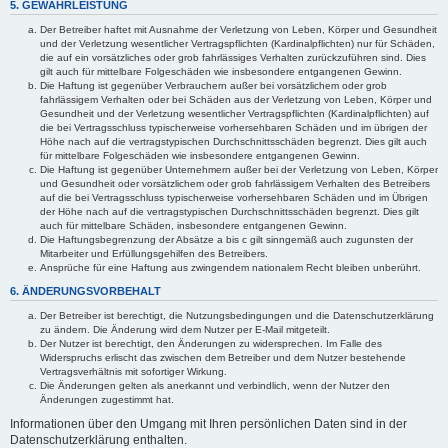
5. GEWÄHRLEISTUNG
Der Betreiber haftet mit Ausnahme der Verletzung von Leben, Körper und Gesundheit
und der Verletzung wesentlicher Vertragspflichten (Kardinalpflichten) nur für Schäden,
die auf ein vorsätzliches oder grob fahrlässiges Verhalten zurückzuführen sind. Dies
gilt auch für mittelbare Folgeschäden wie insbesondere entgangenen Gewinn.
Die Haftung ist gegenüber Verbrauchern außer bei vorsätzlichem oder grob
fahrlässigem Verhalten oder bei Schäden aus der Verletzung von Leben, Körper und
Gesundheit und der Verletzung wesentlicher Vertragspflichten (Kardinalpflichten) auf
die bei Vertragsschluss typischerweise vorhersehbaren Schäden und im übrigen der
Höhe nach auf die vertragstypischen Durchschnittsschäden begrenzt. Dies gilt auch
für mittelbare Folgeschäden wie insbesondere entgangenen Gewinn.
Die Haftung ist gegenüber Unternehmern außer bei der Verletzung von Leben, Körper
und Gesundheit oder vorsätzlichem oder grob fahrlässigem Verhalten des Betreibers
auf die bei Vertragsschluss typischerweise vorhersehbaren Schäden und im Übrigen
der Höhe nach auf die vertragstypischen Durchschnittsschäden begrenzt. Dies gilt
auch für mittelbare Schäden, insbesondere entgangenen Gewinn.
Die Haftungsbegrenzung der Absätze a bis c gilt sinngemäß auch zugunsten der
Mitarbeiter und Erfüllungsgehilfen des Betreibers.
Ansprüche für eine Haftung aus zwingendem nationalem Recht bleiben unberührt.
6. ÄNDERUNGSVORBEHALT
Der Betreiber ist berechtigt, die Nutzungsbedingungen und die Datenschutzerklärung
zu ändern. Die Änderung wird dem Nutzer per E-Mail mitgeteilt.
Der Nutzer ist berechtigt, den Änderungen zu widersprechen. Im Falle des
Widerspruchs erlischt das zwischen dem Betreiber und dem Nutzer bestehende
Vertragsverhältnis mit sofortiger Wirkung.
Die Änderungen gelten als anerkannt und verbindlich, wenn der Nutzer den
Änderungen zugestimmt hat.
Informationen über den Umgang mit Ihren persönlichen Daten sind in der
Datenschutzerklärung enthalten.