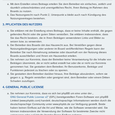
Mit dem Erstellen eines Beitrags erteilen Sie dem Betreiber ein einfaches, zeitlich und
räumlich unbeschränktes und unentgeltliches Recht, Ihren Beitrag im Rahmen des
Boards zu nutzen.
Das Nutzungsrecht nach Punkt 2, Unterpunkt a bleibt auch nach Kündigung des
Nutzungsvertrages bestehen.
3. PFLICHTEN DES NUTZERS
Sie erklären mit der Erstellung eines Beitrags, dass er keine Inhalte enthält, die gegen
geltendes Recht oder die guten Sitten verstoßen. Sie erklären insbesondere, dass
Sie das Recht besitzen, die in Ihren Beiträgen verwendeten Links und Bilder zu
setzen bzw. zu verwenden.
Der Betreiber des Boards übt das Hausrecht aus. Bei Verstößen gegen diese
Nutzungsbedingungen oder anderer im Board veröffentlichten Regeln kann der
Betreiber Sie nach Abmahnung zeitweise oder dauerhaft von der Nutzung dieses
Boards ausschließen und Ihnen ein Hausverbot erteilen.
Sie nehmen zur Kenntnis, dass der Betreiber keine Verantwortung für die Inhalte von
Beiträgen übernimmt, die er nicht selbst erstellt hat oder die er nicht zur Kenntnis
genommen hat. Sie gestatten dem Betreiber, Ihr Benutzerkonto, Beiträge und
Funktionen jederzeit zu löschen oder zu sperren.
Sie gestatten dem Betreiber darüber hinaus, Ihre Beiträge abzuändern, sofern sie
gegen o. g. Regeln verstoßen oder geeignet sind, dem Betreiber oder einem Dritten
Schaden zuzufügen.
4. GENERAL PUBLIC LICENSE
Sie nehmen zur Kenntnis, dass es sich bei phpBB um eine unter der „
GNU General Public License v2
“ (GPL) bereitgestellten Foren-Software von phpBB
Limited (www.phpbb.com) handelt; deutschsprachige Informationen werden durch die
deutschsprachige Community unter www.phpbb.de zur Verfügung gestellt. Beide
haben keinen Einfluss auf die Art und Weise, wie die Software verwendet wird. Sie
können insbesondere die Verwendung der Software für bestimmte Zwecke nicht
untersagen oder auf Inhalte fremder Foren Einfluss nehmen.