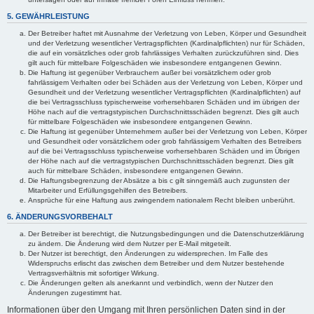
5. GEWÄHRLEISTUNG
Der Betreiber haftet mit Ausnahme der Verletzung von Leben, Körper und Gesundheit
und der Verletzung wesentlicher Vertragspflichten (Kardinalpflichten) nur für Schäden,
die auf ein vorsätzliches oder grob fahrlässiges Verhalten zurückzuführen sind. Dies
gilt auch für mittelbare Folgeschäden wie insbesondere entgangenen Gewinn.
Die Haftung ist gegenüber Verbrauchern außer bei vorsätzlichem oder grob
fahrlässigem Verhalten oder bei Schäden aus der Verletzung von Leben, Körper und
Gesundheit und der Verletzung wesentlicher Vertragspflichten (Kardinalpflichten) auf
die bei Vertragsschluss typischerweise vorhersehbaren Schäden und im übrigen der
Höhe nach auf die vertragstypischen Durchschnittsschäden begrenzt. Dies gilt auch
für mittelbare Folgeschäden wie insbesondere entgangenen Gewinn.
Die Haftung ist gegenüber Unternehmern außer bei der Verletzung von Leben, Körper
und Gesundheit oder vorsätzlichem oder grob fahrlässigem Verhalten des Betreibers
auf die bei Vertragsschluss typischerweise vorhersehbaren Schäden und im Übrigen
der Höhe nach auf die vertragstypischen Durchschnittsschäden begrenzt. Dies gilt
auch für mittelbare Schäden, insbesondere entgangenen Gewinn.
Die Haftungsbegrenzung der Absätze a bis c gilt sinngemäß auch zugunsten der
Mitarbeiter und Erfüllungsgehilfen des Betreibers.
Ansprüche für eine Haftung aus zwingendem nationalem Recht bleiben unberührt.
6. ÄNDERUNGSVORBEHALT
Der Betreiber ist berechtigt, die Nutzungsbedingungen und die Datenschutzerklärung
zu ändern. Die Änderung wird dem Nutzer per E-Mail mitgeteilt.
Der Nutzer ist berechtigt, den Änderungen zu widersprechen. Im Falle des
Widerspruchs erlischt das zwischen dem Betreiber und dem Nutzer bestehende
Vertragsverhältnis mit sofortiger Wirkung.
Die Änderungen gelten als anerkannt und verbindlich, wenn der Nutzer den
Änderungen zugestimmt hat.
Informationen über den Umgang mit Ihren persönlichen Daten sind in der