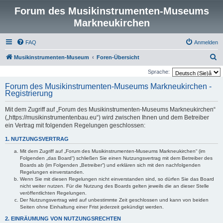
Forum des Musikinstrumenten-Museums
Markneukirchen
FAQ
Anmelden
S
Musikinstrumenten-Museum
Foren-Übersicht
u
Sprache:
c
Forum des Musikinstrumenten-Museums Markneukirchen -
Registrierung
h
e
Mit dem Zugriff auf „Forum des Musikinstrumenten-Museums Markneukirchen“
(„https://musikinstrumentenbau.eu“) wird zwischen Ihnen und dem Betreiber
ein Vertrag mit folgenden Regelungen geschlossen:
1. NUTZUNGSVERTRAG
Mit dem Zugriff auf „Forum des Musikinstrumenten-Museums Markneukirchen“ (im
Folgenden „das Board“) schließen Sie einen Nutzungsvertrag mit dem Betreiber des
Boards ab (im Folgenden „Betreiber“) und erklären sich mit den nachfolgenden
Regelungen einverstanden.
Wenn Sie mit diesen Regelungen nicht einverstanden sind, so dürfen Sie das Board
nicht weiter nutzen. Für die Nutzung des Boards gelten jeweils die an dieser Stelle
veröffentlichten Regelungen.
Der Nutzungsvertrag wird auf unbestimmte Zeit geschlossen und kann von beiden
Seiten ohne Einhaltung einer Frist jederzeit gekündigt werden.
2. EINRÄUMUNG VON NUTZUNGSRECHTEN