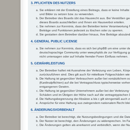
3. PFLICHTEN DES NUTZERS
Sie erklären mit der Erstellung eines Beitrags, dass er keine Inhal
und Bilder zu setzen bzw. zu verwenden.
Der Betreiber des Boards übt das Hausrecht aus. Bei Verstößen g
dieses Boards ausschließen und Ihnen ein Hausverbot erteilen.
Sie nehmen zur Kenntnis, dass der Betreiber keine Verantwortung für
Beiträge und Funktionen jederzeit zu löschen oder zu sperren.
Sie gestatten dem Betreiber darüber hinaus, Ihre Beiträge abzuän
4. GENERAL PUBLIC LICENSE
Sie nehmen zur Kenntnis, dass es sich bei phpBB um eine unter de
deutschsprachige Community unter www.phpbb.de zur Verfügung gest
nicht untersagen oder auf Inhalte fremder Foren Einfluss nehmen.
5. GEWÄHRLEISTUNG
Der Betreiber haftet mit Ausnahme der Verletzung von Leben, Körper
zurückzuführen sind. Dies gilt auch für mittelbare Folgeschäden 
Die Haftung ist gegenüber Verbrauchern außer bei vorsätzlichem o
(Kardinalpflichten) auf die bei Vertragsschluss typischerweise vo
entgangenen Gewinn.
Die Haftung ist gegenüber Unternehmern außer bei der Verletzung 
Schäden und im Übrigen der Höhe nach auf die vertragstypischen 
Die Haftungsbegrenzung der Absätze a bis c gilt sinngemäß auch zu
Ansprüche für eine Haftung aus zwingendem nationalem Recht blei
6. ÄNDERUNGSVORBEHALT
Der Betreiber ist berechtigt, die Nutzungsbedingungen und die Dat
Der Nutzer ist berechtigt, den Änderungen zu widersprechen. Im Fa
Die Änderungen gelten als anerkannt und verbindlich, wenn der N