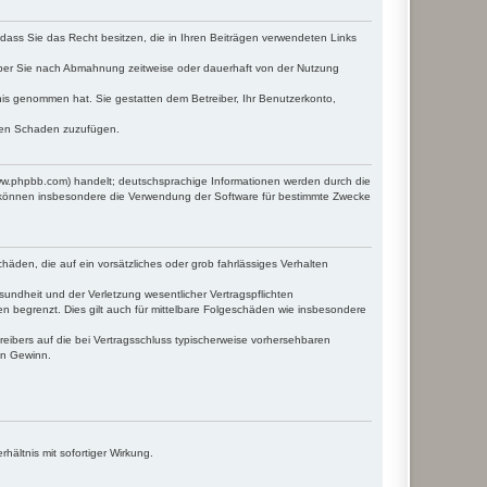
, dass Sie das Recht besitzen, die in Ihren Beiträgen verwendeten Links
iber Sie nach Abmahnung zeitweise oder dauerhaft von der Nutzung
ntnis genommen hat. Sie gestatten dem Betreiber, Ihr Benutzerkonto,
tten Schaden zuzufügen.
www.phpbb.com) handelt; deutschsprachige Informationen werden durch die
e können insbesondere die Verwendung der Software für bestimmte Zwecke
häden, die auf ein vorsätzliches oder grob fahrlässiges Verhalten
undheit und der Verletzung wesentlicher Vertragspflichten
n begrenzt. Dies gilt auch für mittelbare Folgeschäden wie insbesondere
eibers auf die bei Vertragsschluss typischerweise vorhersehbaren
en Gewinn.
ältnis mit sofortiger Wirkung.