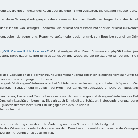
te enthält, die gegen geltendes Recht oder die guten Sitten verstoßen. Sie erklären insbesondere
egen diese Nutzungsbedingungen oder anderer im Board veröffentlichten Regeln kann der Betre
 die Inhalte von Beiträgen übernimmt, die er nicht selbst erstellt hat oder die er nicht zur Ken
dern, sofern sie gegen o. g. Regeln verstoßen oder geeignet sind, dem Betreiber oder einem Dri
r „
GNU General Public License v2
“ (GPL) bereitgestellten Foren-Software von phpBB Limited (
ellt. Beide haben keinen Einfluss auf die Art und Weise, wie die Software verwendet wird. Si
 und Gesundheit und der Verletzung wesentlicher Vertragspflichten (Kardinalpflichten) nur für Sc
wie insbesondere entgangenen Gewinn.
der grob fahrlässigem Verhalten oder bei Schäden aus der Verletzung von Leben, Körper und Ges
rhersehbaren Schäden und im übrigen der Höhe nach auf die vertragstypischen Durchschnittsschäde
von Leben, Körper und Gesundheit oder vorsätzlichem oder grob fahrlässigem Verhalten des Betr
Durchschnittsschäden begrenzt. Dies gilt auch für mittelbare Schäden, insbesondere entgangen
gunsten der Mitarbeiter und Erfüllungsgehilfen des Betreibers.
ben unberührt.
enschutzerklärung zu ändern. Die Änderung wird dem Nutzer per E-Mail mitgeteilt.
lle des Widerspruchs erlischt das zwischen dem Betreiber und dem Nutzer bestehende Vertragsverh
utzer den Änderungen zugestimmt hat.