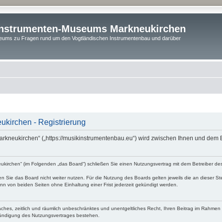
instrumenten-Museums Markneukirchen
ums zu Fragen rund um den Vogtländischen Instrumentenbau und darüber
kirchen - Registrierung
rkneukirchen“ („https://musikinstrumentenbau.eu“) wird zwischen Ihnen und dem B
irchen“ (im Folgenden „das Board“) schließen Sie einen Nutzungsvertrag mit dem Betreiber des 
 Sie das Board nicht weiter nutzen. Für die Nutzung des Boards gelten jeweils die an dieser Ste
n von beiden Seiten ohne Einhaltung einer Frist jederzeit gekündigt werden.
nfaches, zeitlich und räumlich unbeschränktes und unentgeltliches Recht, Ihren Beitrag im Rahme
Kündigung des Nutzungsvertrages bestehen.