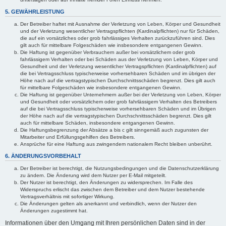
5. GEWÄHRLEISTUNG
Der Betreiber haftet mit Ausnahme der Verletzung von Leben, Körper und Gesundheit
und der Verletzung wesentlicher Vertragspflichten (Kardinalpflichten) nur für Schäden,
die auf ein vorsätzliches oder grob fahrlässiges Verhalten zurückzuführen sind. Dies
gilt auch für mittelbare Folgeschäden wie insbesondere entgangenen Gewinn.
Die Haftung ist gegenüber Verbrauchern außer bei vorsätzlichem oder grob
fahrlässigem Verhalten oder bei Schäden aus der Verletzung von Leben, Körper und
Gesundheit und der Verletzung wesentlicher Vertragspflichten (Kardinalpflichten) auf
die bei Vertragsschluss typischerweise vorhersehbaren Schäden und im übrigen der
Höhe nach auf die vertragstypischen Durchschnittsschäden begrenzt. Dies gilt auch
für mittelbare Folgeschäden wie insbesondere entgangenen Gewinn.
Die Haftung ist gegenüber Unternehmern außer bei der Verletzung von Leben, Körper
und Gesundheit oder vorsätzlichem oder grob fahrlässigem Verhalten des Betreibers
auf die bei Vertragsschluss typischerweise vorhersehbaren Schäden und im Übrigen
der Höhe nach auf die vertragstypischen Durchschnittsschäden begrenzt. Dies gilt
auch für mittelbare Schäden, insbesondere entgangenen Gewinn.
Die Haftungsbegrenzung der Absätze a bis c gilt sinngemäß auch zugunsten der
Mitarbeiter und Erfüllungsgehilfen des Betreibers.
Ansprüche für eine Haftung aus zwingendem nationalem Recht bleiben unberührt.
6. ÄNDERUNGSVORBEHALT
Der Betreiber ist berechtigt, die Nutzungsbedingungen und die Datenschutzerklärung
zu ändern. Die Änderung wird dem Nutzer per E-Mail mitgeteilt.
Der Nutzer ist berechtigt, den Änderungen zu widersprechen. Im Falle des
Widerspruchs erlischt das zwischen dem Betreiber und dem Nutzer bestehende
Vertragsverhältnis mit sofortiger Wirkung.
Die Änderungen gelten als anerkannt und verbindlich, wenn der Nutzer den
Änderungen zugestimmt hat.
Informationen über den Umgang mit Ihren persönlichen Daten sind in der