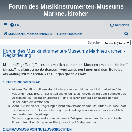
Forum des Musikinstrumenten-Museums
Markneukirchen
FAQ
Anmelden
S
Musikinstrumenten-Museum
Foren-Übersicht
u
Sprache:
c
Forum des Musikinstrumenten-Museums Markneukirchen -
Registrierung
h
e
Mit dem Zugriff auf „Forum des Musikinstrumenten-Museums Markneukirchen“
(„https://musikinstrumentenbau.eu“) wird zwischen Ihnen und dem Betreiber
ein Vertrag mit folgenden Regelungen geschlossen:
1. NUTZUNGSVERTRAG
Mit dem Zugriff auf „Forum des Musikinstrumenten-Museums Markneukirchen“ (im
Folgenden „das Board“) schließen Sie einen Nutzungsvertrag mit dem Betreiber des
Boards ab (im Folgenden „Betreiber“) und erklären sich mit den nachfolgenden
Regelungen einverstanden.
Wenn Sie mit diesen Regelungen nicht einverstanden sind, so dürfen Sie das Board
nicht weiter nutzen. Für die Nutzung des Boards gelten jeweils die an dieser Stelle
veröffentlichten Regelungen.
Der Nutzungsvertrag wird auf unbestimmte Zeit geschlossen und kann von beiden
Seiten ohne Einhaltung einer Frist jederzeit gekündigt werden.
2. EINRÄUMUNG VON NUTZUNGSRECHTEN