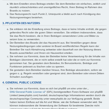
Mit dem Erstellen eines Beitrags erteilen Sie dem Betreiber ein einfaches, zeitlich und
räumlich unbeschränktes und unentgeltliches Recht, Ihren Beitrag im Rahmen des
Boards zu nutzen.
Das Nutzungsrecht nach Punkt 2, Unterpunkt a bleibt auch nach Kündigung des
Nutzungsvertrages bestehen.
3. PFLICHTEN DES NUTZERS
Sie erklären mit der Erstellung eines Beitrags, dass er keine Inhalte enthält, die gegen
geltendes Recht oder die guten Sitten verstoßen. Sie erklären insbesondere, dass
Sie das Recht besitzen, die in Ihren Beiträgen verwendeten Links und Bilder zu
setzen bzw. zu verwenden.
Der Betreiber des Boards übt das Hausrecht aus. Bei Verstößen gegen diese
Nutzungsbedingungen oder anderer im Board veröffentlichten Regeln kann der
Betreiber Sie nach Abmahnung zeitweise oder dauerhaft von der Nutzung dieses
Boards ausschließen und Ihnen ein Hausverbot erteilen.
Sie nehmen zur Kenntnis, dass der Betreiber keine Verantwortung für die Inhalte von
Beiträgen übernimmt, die er nicht selbst erstellt hat oder die er nicht zur Kenntnis
genommen hat. Sie gestatten dem Betreiber, Ihr Benutzerkonto, Beiträge und
Funktionen jederzeit zu löschen oder zu sperren.
Sie gestatten dem Betreiber darüber hinaus, Ihre Beiträge abzuändern, sofern sie
gegen o. g. Regeln verstoßen oder geeignet sind, dem Betreiber oder einem Dritten
Schaden zuzufügen.
4. GENERAL PUBLIC LICENSE
Sie nehmen zur Kenntnis, dass es sich bei phpBB um eine unter der „
GNU General Public License v2
“ (GPL) bereitgestellten Foren-Software von phpBB
Limited (www.phpbb.com) handelt; deutschsprachige Informationen werden durch die
deutschsprachige Community unter www.phpbb.de zur Verfügung gestellt. Beide
haben keinen Einfluss auf die Art und Weise, wie die Software verwendet wird. Sie
können insbesondere die Verwendung der Software für bestimmte Zwecke nicht
untersagen oder auf Inhalte fremder Foren Einfluss nehmen.