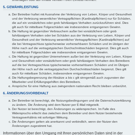
5. GEWÄHRLEISTUNG
Der Betreiber haftet mit Ausnahme der Verletzung von Leben, Körper und Gesundheit
und der Verletzung wesentlicher Vertragspflichten (Kardinalpflichten) nur für Schäden,
die auf ein vorsätzliches oder grob fahrlässiges Verhalten zurückzuführen sind. Dies
gilt auch für mittelbare Folgeschäden wie insbesondere entgangenen Gewinn.
Die Haftung ist gegenüber Verbrauchern außer bei vorsätzlichem oder grob
fahrlässigem Verhalten oder bei Schäden aus der Verletzung von Leben, Körper und
Gesundheit und der Verletzung wesentlicher Vertragspflichten (Kardinalpflichten) auf
die bei Vertragsschluss typischerweise vorhersehbaren Schäden und im übrigen der
Höhe nach auf die vertragstypischen Durchschnittsschäden begrenzt. Dies gilt auch
für mittelbare Folgeschäden wie insbesondere entgangenen Gewinn.
Die Haftung ist gegenüber Unternehmern außer bei der Verletzung von Leben, Körper
und Gesundheit oder vorsätzlichem oder grob fahrlässigem Verhalten des Betreibers
auf die bei Vertragsschluss typischerweise vorhersehbaren Schäden und im Übrigen
der Höhe nach auf die vertragstypischen Durchschnittsschäden begrenzt. Dies gilt
auch für mittelbare Schäden, insbesondere entgangenen Gewinn.
Die Haftungsbegrenzung der Absätze a bis c gilt sinngemäß auch zugunsten der
Mitarbeiter und Erfüllungsgehilfen des Betreibers.
Ansprüche für eine Haftung aus zwingendem nationalem Recht bleiben unberührt.
6. ÄNDERUNGSVORBEHALT
Der Betreiber ist berechtigt, die Nutzungsbedingungen und die Datenschutzerklärung
zu ändern. Die Änderung wird dem Nutzer per E-Mail mitgeteilt.
Der Nutzer ist berechtigt, den Änderungen zu widersprechen. Im Falle des
Widerspruchs erlischt das zwischen dem Betreiber und dem Nutzer bestehende
Vertragsverhältnis mit sofortiger Wirkung.
Die Änderungen gelten als anerkannt und verbindlich, wenn der Nutzer den
Änderungen zugestimmt hat.
Informationen über den Umgang mit Ihren persönlichen Daten sind in der