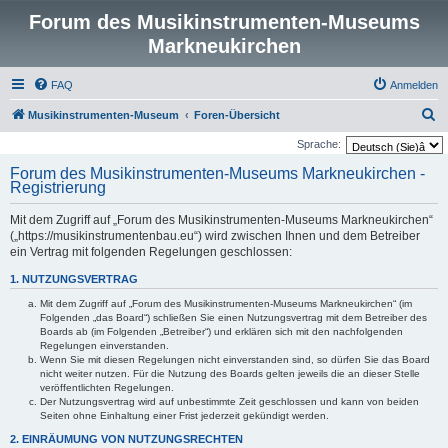
Forum des Musikinstrumenten-Museums
Markneukirchen
FAQ
Anmelden
S
Musikinstrumenten-Museum
Foren-Übersicht
u
Sprache:
c
Forum des Musikinstrumenten-Museums Markneukirchen -
Registrierung
h
e
Mit dem Zugriff auf „Forum des Musikinstrumenten-Museums Markneukirchen“
(„https://musikinstrumentenbau.eu“) wird zwischen Ihnen und dem Betreiber
ein Vertrag mit folgenden Regelungen geschlossen:
1. NUTZUNGSVERTRAG
Mit dem Zugriff auf „Forum des Musikinstrumenten-Museums Markneukirchen“ (im
Folgenden „das Board“) schließen Sie einen Nutzungsvertrag mit dem Betreiber des
Boards ab (im Folgenden „Betreiber“) und erklären sich mit den nachfolgenden
Regelungen einverstanden.
Wenn Sie mit diesen Regelungen nicht einverstanden sind, so dürfen Sie das Board
nicht weiter nutzen. Für die Nutzung des Boards gelten jeweils die an dieser Stelle
veröffentlichten Regelungen.
Der Nutzungsvertrag wird auf unbestimmte Zeit geschlossen und kann von beiden
Seiten ohne Einhaltung einer Frist jederzeit gekündigt werden.
2. EINRÄUMUNG VON NUTZUNGSRECHTEN