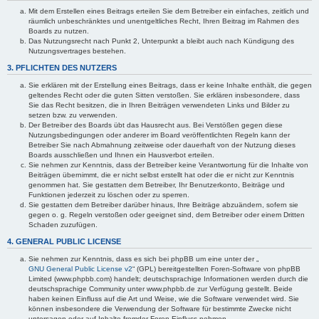
Mit dem Erstellen eines Beitrags erteilen Sie dem Betreiber ein einfaches, zeitlich und
räumlich unbeschränktes und unentgeltliches Recht, Ihren Beitrag im Rahmen des
Boards zu nutzen.
Das Nutzungsrecht nach Punkt 2, Unterpunkt a bleibt auch nach Kündigung des
Nutzungsvertrages bestehen.
3. PFLICHTEN DES NUTZERS
Sie erklären mit der Erstellung eines Beitrags, dass er keine Inhalte enthält, die gegen
geltendes Recht oder die guten Sitten verstoßen. Sie erklären insbesondere, dass
Sie das Recht besitzen, die in Ihren Beiträgen verwendeten Links und Bilder zu
setzen bzw. zu verwenden.
Der Betreiber des Boards übt das Hausrecht aus. Bei Verstößen gegen diese
Nutzungsbedingungen oder anderer im Board veröffentlichten Regeln kann der
Betreiber Sie nach Abmahnung zeitweise oder dauerhaft von der Nutzung dieses
Boards ausschließen und Ihnen ein Hausverbot erteilen.
Sie nehmen zur Kenntnis, dass der Betreiber keine Verantwortung für die Inhalte von
Beiträgen übernimmt, die er nicht selbst erstellt hat oder die er nicht zur Kenntnis
genommen hat. Sie gestatten dem Betreiber, Ihr Benutzerkonto, Beiträge und
Funktionen jederzeit zu löschen oder zu sperren.
Sie gestatten dem Betreiber darüber hinaus, Ihre Beiträge abzuändern, sofern sie
gegen o. g. Regeln verstoßen oder geeignet sind, dem Betreiber oder einem Dritten
Schaden zuzufügen.
4. GENERAL PUBLIC LICENSE
Sie nehmen zur Kenntnis, dass es sich bei phpBB um eine unter der „
GNU General Public License v2
“ (GPL) bereitgestellten Foren-Software von phpBB
Limited (www.phpbb.com) handelt; deutschsprachige Informationen werden durch die
deutschsprachige Community unter www.phpbb.de zur Verfügung gestellt. Beide
haben keinen Einfluss auf die Art und Weise, wie die Software verwendet wird. Sie
können insbesondere die Verwendung der Software für bestimmte Zwecke nicht
untersagen oder auf Inhalte fremder Foren Einfluss nehmen.