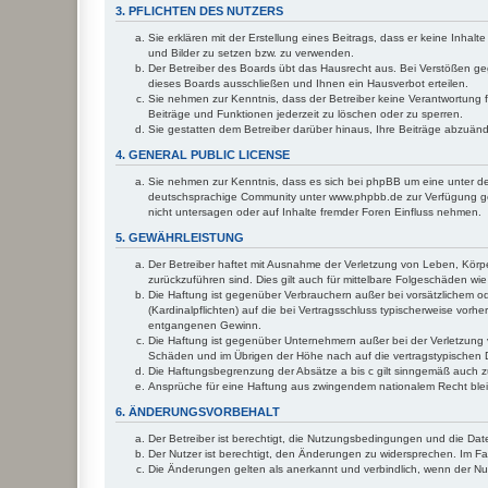
3. PFLICHTEN DES NUTZERS
Sie erklären mit der Erstellung eines Beitrags, dass er keine Inhal
und Bilder zu setzen bzw. zu verwenden.
Der Betreiber des Boards übt das Hausrecht aus. Bei Verstößen g
dieses Boards ausschließen und Ihnen ein Hausverbot erteilen.
Sie nehmen zur Kenntnis, dass der Betreiber keine Verantwortung für
Beiträge und Funktionen jederzeit zu löschen oder zu sperren.
Sie gestatten dem Betreiber darüber hinaus, Ihre Beiträge abzuän
4. GENERAL PUBLIC LICENSE
Sie nehmen zur Kenntnis, dass es sich bei phpBB um eine unter de
deutschsprachige Community unter www.phpbb.de zur Verfügung gest
nicht untersagen oder auf Inhalte fremder Foren Einfluss nehmen.
5. GEWÄHRLEISTUNG
Der Betreiber haftet mit Ausnahme der Verletzung von Leben, Körper
zurückzuführen sind. Dies gilt auch für mittelbare Folgeschäden 
Die Haftung ist gegenüber Verbrauchern außer bei vorsätzlichem o
(Kardinalpflichten) auf die bei Vertragsschluss typischerweise vo
entgangenen Gewinn.
Die Haftung ist gegenüber Unternehmern außer bei der Verletzung 
Schäden und im Übrigen der Höhe nach auf die vertragstypischen 
Die Haftungsbegrenzung der Absätze a bis c gilt sinngemäß auch zu
Ansprüche für eine Haftung aus zwingendem nationalem Recht blei
6. ÄNDERUNGSVORBEHALT
Der Betreiber ist berechtigt, die Nutzungsbedingungen und die Dat
Der Nutzer ist berechtigt, den Änderungen zu widersprechen. Im Fa
Die Änderungen gelten als anerkannt und verbindlich, wenn der N