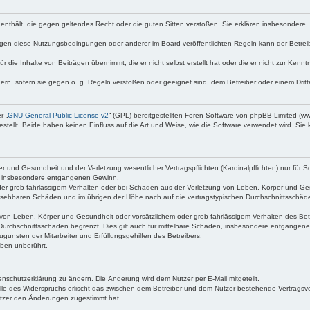
te enthält, die gegen geltendes Recht oder die guten Sitten verstoßen. Sie erklären insbesondere
egen diese Nutzungsbedingungen oder anderer im Board veröffentlichten Regeln kann der Betre
 die Inhalte von Beiträgen übernimmt, die er nicht selbst erstellt hat oder die er nicht zur Ken
dern, sofern sie gegen o. g. Regeln verstoßen oder geeignet sind, dem Betreiber oder einem Dri
r „
GNU General Public License v2
“ (GPL) bereitgestellten Foren-Software von phpBB Limited (
ellt. Beide haben keinen Einfluss auf die Art und Weise, wie die Software verwendet wird. Si
 und Gesundheit und der Verletzung wesentlicher Vertragspflichten (Kardinalpflichten) nur für Sc
wie insbesondere entgangenen Gewinn.
der grob fahrlässigem Verhalten oder bei Schäden aus der Verletzung von Leben, Körper und Ges
rhersehbaren Schäden und im übrigen der Höhe nach auf die vertragstypischen Durchschnittsschäde
von Leben, Körper und Gesundheit oder vorsätzlichem oder grob fahrlässigem Verhalten des Betr
Durchschnittsschäden begrenzt. Dies gilt auch für mittelbare Schäden, insbesondere entgangen
gunsten der Mitarbeiter und Erfüllungsgehilfen des Betreibers.
ben unberührt.
enschutzerklärung zu ändern. Die Änderung wird dem Nutzer per E-Mail mitgeteilt.
lle des Widerspruchs erlischt das zwischen dem Betreiber und dem Nutzer bestehende Vertragsverh
utzer den Änderungen zugestimmt hat.