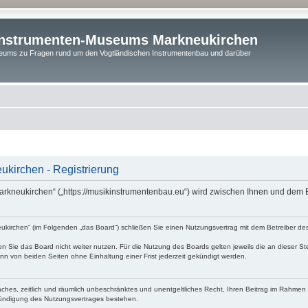
instrumenten-Museums Markneukirchen
ums zu Fragen rund um den Vogtländischen Instrumentenbau und darüber
kirchen - Registrierung
rkneukirchen“ („https://musikinstrumentenbau.eu“) wird zwischen Ihnen und dem B
irchen“ (im Folgenden „das Board“) schließen Sie einen Nutzungsvertrag mit dem Betreiber des 
 Sie das Board nicht weiter nutzen. Für die Nutzung des Boards gelten jeweils die an dieser Ste
n von beiden Seiten ohne Einhaltung einer Frist jederzeit gekündigt werden.
nfaches, zeitlich und räumlich unbeschränktes und unentgeltliches Recht, Ihren Beitrag im Rahme
Kündigung des Nutzungsvertrages bestehen.