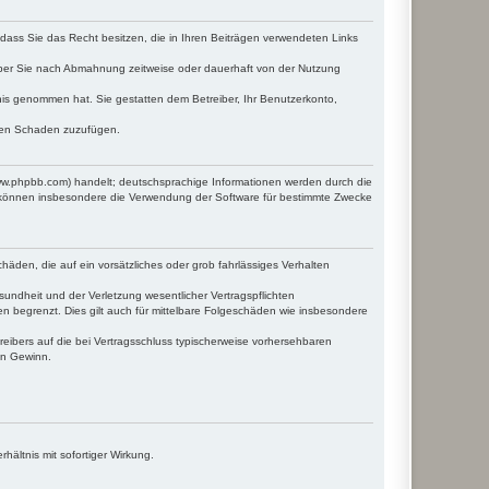
, dass Sie das Recht besitzen, die in Ihren Beiträgen verwendeten Links
iber Sie nach Abmahnung zeitweise oder dauerhaft von der Nutzung
ntnis genommen hat. Sie gestatten dem Betreiber, Ihr Benutzerkonto,
tten Schaden zuzufügen.
www.phpbb.com) handelt; deutschsprachige Informationen werden durch die
e können insbesondere die Verwendung der Software für bestimmte Zwecke
häden, die auf ein vorsätzliches oder grob fahrlässiges Verhalten
undheit und der Verletzung wesentlicher Vertragspflichten
n begrenzt. Dies gilt auch für mittelbare Folgeschäden wie insbesondere
eibers auf die bei Vertragsschluss typischerweise vorhersehbaren
en Gewinn.
ältnis mit sofortiger Wirkung.