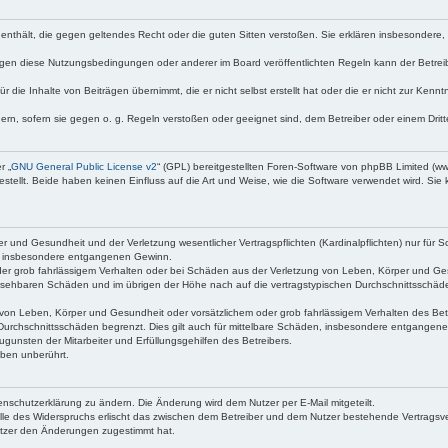
te enthält, die gegen geltendes Recht oder die guten Sitten verstoßen. Sie erklären insbesondere
egen diese Nutzungsbedingungen oder anderer im Board veröffentlichten Regeln kann der Betre
 die Inhalte von Beiträgen übernimmt, die er nicht selbst erstellt hat oder die er nicht zur Ken
dern, sofern sie gegen o. g. Regeln verstoßen oder geeignet sind, dem Betreiber oder einem Dri
r „
GNU General Public License v2
“ (GPL) bereitgestellten Foren-Software von phpBB Limited (
ellt. Beide haben keinen Einfluss auf die Art und Weise, wie die Software verwendet wird. Si
 und Gesundheit und der Verletzung wesentlicher Vertragspflichten (Kardinalpflichten) nur für Sc
wie insbesondere entgangenen Gewinn.
der grob fahrlässigem Verhalten oder bei Schäden aus der Verletzung von Leben, Körper und Ges
rhersehbaren Schäden und im übrigen der Höhe nach auf die vertragstypischen Durchschnittsschäde
von Leben, Körper und Gesundheit oder vorsätzlichem oder grob fahrlässigem Verhalten des Betr
Durchschnittsschäden begrenzt. Dies gilt auch für mittelbare Schäden, insbesondere entgangen
gunsten der Mitarbeiter und Erfüllungsgehilfen des Betreibers.
ben unberührt.
enschutzerklärung zu ändern. Die Änderung wird dem Nutzer per E-Mail mitgeteilt.
lle des Widerspruchs erlischt das zwischen dem Betreiber und dem Nutzer bestehende Vertragsverh
utzer den Änderungen zugestimmt hat.