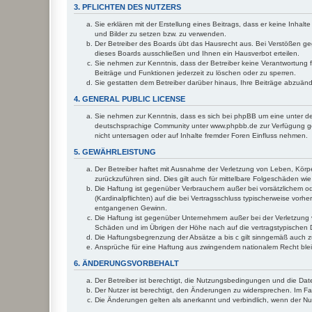
3. PFLICHTEN DES NUTZERS
Sie erklären mit der Erstellung eines Beitrags, dass er keine Inhal
und Bilder zu setzen bzw. zu verwenden.
Der Betreiber des Boards übt das Hausrecht aus. Bei Verstößen g
dieses Boards ausschließen und Ihnen ein Hausverbot erteilen.
Sie nehmen zur Kenntnis, dass der Betreiber keine Verantwortung für
Beiträge und Funktionen jederzeit zu löschen oder zu sperren.
Sie gestatten dem Betreiber darüber hinaus, Ihre Beiträge abzuän
4. GENERAL PUBLIC LICENSE
Sie nehmen zur Kenntnis, dass es sich bei phpBB um eine unter de
deutschsprachige Community unter www.phpbb.de zur Verfügung gest
nicht untersagen oder auf Inhalte fremder Foren Einfluss nehmen.
5. GEWÄHRLEISTUNG
Der Betreiber haftet mit Ausnahme der Verletzung von Leben, Körper
zurückzuführen sind. Dies gilt auch für mittelbare Folgeschäden 
Die Haftung ist gegenüber Verbrauchern außer bei vorsätzlichem o
(Kardinalpflichten) auf die bei Vertragsschluss typischerweise vo
entgangenen Gewinn.
Die Haftung ist gegenüber Unternehmern außer bei der Verletzung 
Schäden und im Übrigen der Höhe nach auf die vertragstypischen 
Die Haftungsbegrenzung der Absätze a bis c gilt sinngemäß auch zu
Ansprüche für eine Haftung aus zwingendem nationalem Recht blei
6. ÄNDERUNGSVORBEHALT
Der Betreiber ist berechtigt, die Nutzungsbedingungen und die Dat
Der Nutzer ist berechtigt, den Änderungen zu widersprechen. Im Fa
Die Änderungen gelten als anerkannt und verbindlich, wenn der N