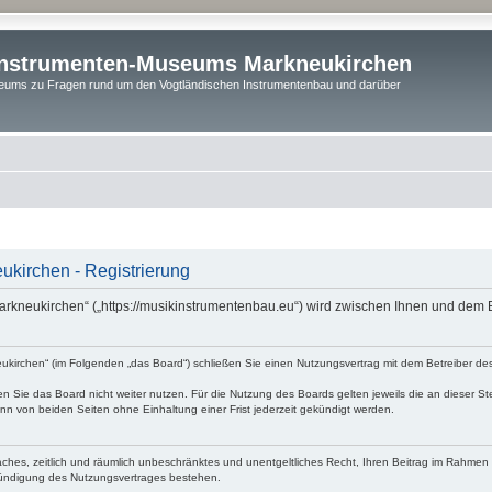
instrumenten-Museums Markneukirchen
ums zu Fragen rund um den Vogtländischen Instrumentenbau und darüber
kirchen - Registrierung
rkneukirchen“ („https://musikinstrumentenbau.eu“) wird zwischen Ihnen und dem B
irchen“ (im Folgenden „das Board“) schließen Sie einen Nutzungsvertrag mit dem Betreiber des 
 Sie das Board nicht weiter nutzen. Für die Nutzung des Boards gelten jeweils die an dieser Ste
n von beiden Seiten ohne Einhaltung einer Frist jederzeit gekündigt werden.
nfaches, zeitlich und räumlich unbeschränktes und unentgeltliches Recht, Ihren Beitrag im Rahme
Kündigung des Nutzungsvertrages bestehen.