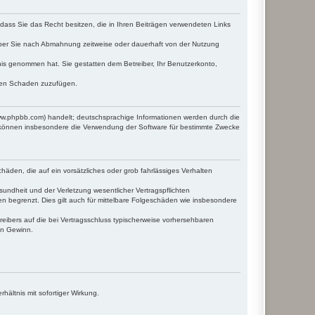
, dass Sie das Recht besitzen, die in Ihren Beiträgen verwendeten Links
iber Sie nach Abmahnung zeitweise oder dauerhaft von der Nutzung
ntnis genommen hat. Sie gestatten dem Betreiber, Ihr Benutzerkonto,
tten Schaden zuzufügen.
www.phpbb.com) handelt; deutschsprachige Informationen werden durch die
e können insbesondere die Verwendung der Software für bestimmte Zwecke
häden, die auf ein vorsätzliches oder grob fahrlässiges Verhalten
undheit und der Verletzung wesentlicher Vertragspflichten
n begrenzt. Dies gilt auch für mittelbare Folgeschäden wie insbesondere
eibers auf die bei Vertragsschluss typischerweise vorhersehbaren
en Gewinn.
ältnis mit sofortiger Wirkung.