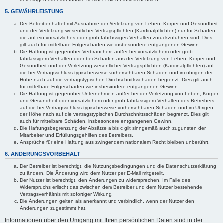
5. GEWÄHRLEISTUNG
Der Betreiber haftet mit Ausnahme der Verletzung von Leben, Körper und Gesundheit
und der Verletzung wesentlicher Vertragspflichten (Kardinalpflichten) nur für Schäden,
die auf ein vorsätzliches oder grob fahrlässiges Verhalten zurückzuführen sind. Dies
gilt auch für mittelbare Folgeschäden wie insbesondere entgangenen Gewinn.
Die Haftung ist gegenüber Verbrauchern außer bei vorsätzlichem oder grob
fahrlässigem Verhalten oder bei Schäden aus der Verletzung von Leben, Körper und
Gesundheit und der Verletzung wesentlicher Vertragspflichten (Kardinalpflichten) auf
die bei Vertragsschluss typischerweise vorhersehbaren Schäden und im übrigen der
Höhe nach auf die vertragstypischen Durchschnittsschäden begrenzt. Dies gilt auch
für mittelbare Folgeschäden wie insbesondere entgangenen Gewinn.
Die Haftung ist gegenüber Unternehmern außer bei der Verletzung von Leben, Körper
und Gesundheit oder vorsätzlichem oder grob fahrlässigem Verhalten des Betreibers
auf die bei Vertragsschluss typischerweise vorhersehbaren Schäden und im Übrigen
der Höhe nach auf die vertragstypischen Durchschnittsschäden begrenzt. Dies gilt
auch für mittelbare Schäden, insbesondere entgangenen Gewinn.
Die Haftungsbegrenzung der Absätze a bis c gilt sinngemäß auch zugunsten der
Mitarbeiter und Erfüllungsgehilfen des Betreibers.
Ansprüche für eine Haftung aus zwingendem nationalem Recht bleiben unberührt.
6. ÄNDERUNGSVORBEHALT
Der Betreiber ist berechtigt, die Nutzungsbedingungen und die Datenschutzerklärung
zu ändern. Die Änderung wird dem Nutzer per E-Mail mitgeteilt.
Der Nutzer ist berechtigt, den Änderungen zu widersprechen. Im Falle des
Widerspruchs erlischt das zwischen dem Betreiber und dem Nutzer bestehende
Vertragsverhältnis mit sofortiger Wirkung.
Die Änderungen gelten als anerkannt und verbindlich, wenn der Nutzer den
Änderungen zugestimmt hat.
Informationen über den Umgang mit Ihren persönlichen Daten sind in der