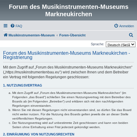
Forum des Musikinstrumenten-Museums
Markneukirchen
FAQ
Anmelden
S
Musikinstrumenten-Museum
Foren-Übersicht
u
Sprache:
c
Forum des Musikinstrumenten-Museums Markneukirchen -
Registrierung
h
e
Mit dem Zugriff auf „Forum des Musikinstrumenten-Museums Markneukirchen“
(„https://musikinstrumentenbau.eu“) wird zwischen Ihnen und dem Betreiber
ein Vertrag mit folgenden Regelungen geschlossen:
1. NUTZUNGSVERTRAG
Mit dem Zugriff auf „Forum des Musikinstrumenten-Museums Markneukirchen“ (im
Folgenden „das Board“) schließen Sie einen Nutzungsvertrag mit dem Betreiber des
Boards ab (im Folgenden „Betreiber“) und erklären sich mit den nachfolgenden
Regelungen einverstanden.
Wenn Sie mit diesen Regelungen nicht einverstanden sind, so dürfen Sie das Board
nicht weiter nutzen. Für die Nutzung des Boards gelten jeweils die an dieser Stelle
veröffentlichten Regelungen.
Der Nutzungsvertrag wird auf unbestimmte Zeit geschlossen und kann von beiden
Seiten ohne Einhaltung einer Frist jederzeit gekündigt werden.
2. EINRÄUMUNG VON NUTZUNGSRECHTEN