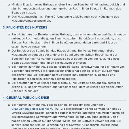
Mit dem Erstellen eines Beitrags erteilen Sie dem Betreiber ein einfaches, zeitlich und
räumlich unbeschränktes und unentgeltliches Recht, Ihren Beitrag im Rahmen des
Boards zu nutzen.
Das Nutzungsrecht nach Punkt 2, Unterpunkt a bleibt auch nach Kündigung des
Nutzungsvertrages bestehen.
3. PFLICHTEN DES NUTZERS
Sie erklären mit der Erstellung eines Beitrags, dass er keine Inhalte enthält, die gegen
geltendes Recht oder die guten Sitten verstoßen. Sie erklären insbesondere, dass
Sie das Recht besitzen, die in Ihren Beiträgen verwendeten Links und Bilder zu
setzen bzw. zu verwenden.
Der Betreiber des Boards übt das Hausrecht aus. Bei Verstößen gegen diese
Nutzungsbedingungen oder anderer im Board veröffentlichten Regeln kann der
Betreiber Sie nach Abmahnung zeitweise oder dauerhaft von der Nutzung dieses
Boards ausschließen und Ihnen ein Hausverbot erteilen.
Sie nehmen zur Kenntnis, dass der Betreiber keine Verantwortung für die Inhalte von
Beiträgen übernimmt, die er nicht selbst erstellt hat oder die er nicht zur Kenntnis
genommen hat. Sie gestatten dem Betreiber, Ihr Benutzerkonto, Beiträge und
Funktionen jederzeit zu löschen oder zu sperren.
Sie gestatten dem Betreiber darüber hinaus, Ihre Beiträge abzuändern, sofern sie
gegen o. g. Regeln verstoßen oder geeignet sind, dem Betreiber oder einem Dritten
Schaden zuzufügen.
4. GENERAL PUBLIC LICENSE
Sie nehmen zur Kenntnis, dass es sich bei phpBB um eine unter der „
GNU General Public License v2
“ (GPL) bereitgestellten Foren-Software von phpBB
Limited (www.phpbb.com) handelt; deutschsprachige Informationen werden durch die
deutschsprachige Community unter www.phpbb.de zur Verfügung gestellt. Beide
haben keinen Einfluss auf die Art und Weise, wie die Software verwendet wird. Sie
können insbesondere die Verwendung der Software für bestimmte Zwecke nicht
untersagen oder auf Inhalte fremder Foren Einfluss nehmen.