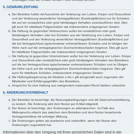
5. GEWÄHRLEISTUNG
Der Betreiber haftet mit Ausnahme der Verletzung von Leben, Körper und Gesundheit
und der Verletzung wesentlicher Vertragspflichten (Kardinalpflichten) nur für Schäden,
die auf ein vorsätzliches oder grob fahrlässiges Verhalten zurückzuführen sind. Dies
gilt auch für mittelbare Folgeschäden wie insbesondere entgangenen Gewinn.
Die Haftung ist gegenüber Verbrauchern außer bei vorsätzlichem oder grob
fahrlässigem Verhalten oder bei Schäden aus der Verletzung von Leben, Körper und
Gesundheit und der Verletzung wesentlicher Vertragspflichten (Kardinalpflichten) auf
die bei Vertragsschluss typischerweise vorhersehbaren Schäden und im übrigen der
Höhe nach auf die vertragstypischen Durchschnittsschäden begrenzt. Dies gilt auch
für mittelbare Folgeschäden wie insbesondere entgangenen Gewinn.
Die Haftung ist gegenüber Unternehmern außer bei der Verletzung von Leben, Körper
und Gesundheit oder vorsätzlichem oder grob fahrlässigem Verhalten des Betreibers
auf die bei Vertragsschluss typischerweise vorhersehbaren Schäden und im Übrigen
der Höhe nach auf die vertragstypischen Durchschnittsschäden begrenzt. Dies gilt
auch für mittelbare Schäden, insbesondere entgangenen Gewinn.
Die Haftungsbegrenzung der Absätze a bis c gilt sinngemäß auch zugunsten der
Mitarbeiter und Erfüllungsgehilfen des Betreibers.
Ansprüche für eine Haftung aus zwingendem nationalem Recht bleiben unberührt.
6. ÄNDERUNGSVORBEHALT
Der Betreiber ist berechtigt, die Nutzungsbedingungen und die Datenschutzerklärung
zu ändern. Die Änderung wird dem Nutzer per E-Mail mitgeteilt.
Der Nutzer ist berechtigt, den Änderungen zu widersprechen. Im Falle des
Widerspruchs erlischt das zwischen dem Betreiber und dem Nutzer bestehende
Vertragsverhältnis mit sofortiger Wirkung.
Die Änderungen gelten als anerkannt und verbindlich, wenn der Nutzer den
Änderungen zugestimmt hat.
Informationen über den Umgang mit Ihren persönlichen Daten sind in der