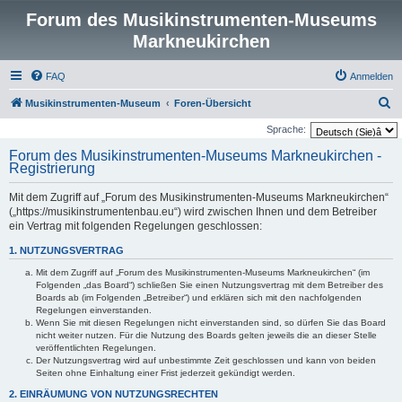
Forum des Musikinstrumenten-Museums
Markneukirchen
FAQ
Anmelden
S
Musikinstrumenten-Museum
Foren-Übersicht
u
Sprache:
c
Forum des Musikinstrumenten-Museums Markneukirchen -
Registrierung
h
e
Mit dem Zugriff auf „Forum des Musikinstrumenten-Museums Markneukirchen“
(„https://musikinstrumentenbau.eu“) wird zwischen Ihnen und dem Betreiber
ein Vertrag mit folgenden Regelungen geschlossen:
1. NUTZUNGSVERTRAG
Mit dem Zugriff auf „Forum des Musikinstrumenten-Museums Markneukirchen“ (im
Folgenden „das Board“) schließen Sie einen Nutzungsvertrag mit dem Betreiber des
Boards ab (im Folgenden „Betreiber“) und erklären sich mit den nachfolgenden
Regelungen einverstanden.
Wenn Sie mit diesen Regelungen nicht einverstanden sind, so dürfen Sie das Board
nicht weiter nutzen. Für die Nutzung des Boards gelten jeweils die an dieser Stelle
veröffentlichten Regelungen.
Der Nutzungsvertrag wird auf unbestimmte Zeit geschlossen und kann von beiden
Seiten ohne Einhaltung einer Frist jederzeit gekündigt werden.
2. EINRÄUMUNG VON NUTZUNGSRECHTEN