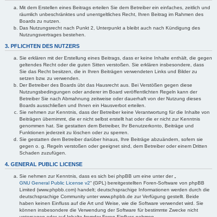
Mit dem Erstellen eines Beitrags erteilen Sie dem Betreiber ein einfaches, zeitlich und
räumlich unbeschränktes und unentgeltliches Recht, Ihren Beitrag im Rahmen des
Boards zu nutzen.
Das Nutzungsrecht nach Punkt 2, Unterpunkt a bleibt auch nach Kündigung des
Nutzungsvertrages bestehen.
3. PFLICHTEN DES NUTZERS
Sie erklären mit der Erstellung eines Beitrags, dass er keine Inhalte enthält, die gegen
geltendes Recht oder die guten Sitten verstoßen. Sie erklären insbesondere, dass
Sie das Recht besitzen, die in Ihren Beiträgen verwendeten Links und Bilder zu
setzen bzw. zu verwenden.
Der Betreiber des Boards übt das Hausrecht aus. Bei Verstößen gegen diese
Nutzungsbedingungen oder anderer im Board veröffentlichten Regeln kann der
Betreiber Sie nach Abmahnung zeitweise oder dauerhaft von der Nutzung dieses
Boards ausschließen und Ihnen ein Hausverbot erteilen.
Sie nehmen zur Kenntnis, dass der Betreiber keine Verantwortung für die Inhalte von
Beiträgen übernimmt, die er nicht selbst erstellt hat oder die er nicht zur Kenntnis
genommen hat. Sie gestatten dem Betreiber, Ihr Benutzerkonto, Beiträge und
Funktionen jederzeit zu löschen oder zu sperren.
Sie gestatten dem Betreiber darüber hinaus, Ihre Beiträge abzuändern, sofern sie
gegen o. g. Regeln verstoßen oder geeignet sind, dem Betreiber oder einem Dritten
Schaden zuzufügen.
4. GENERAL PUBLIC LICENSE
Sie nehmen zur Kenntnis, dass es sich bei phpBB um eine unter der „
GNU General Public License v2
“ (GPL) bereitgestellten Foren-Software von phpBB
Limited (www.phpbb.com) handelt; deutschsprachige Informationen werden durch die
deutschsprachige Community unter www.phpbb.de zur Verfügung gestellt. Beide
haben keinen Einfluss auf die Art und Weise, wie die Software verwendet wird. Sie
können insbesondere die Verwendung der Software für bestimmte Zwecke nicht
untersagen oder auf Inhalte fremder Foren Einfluss nehmen.