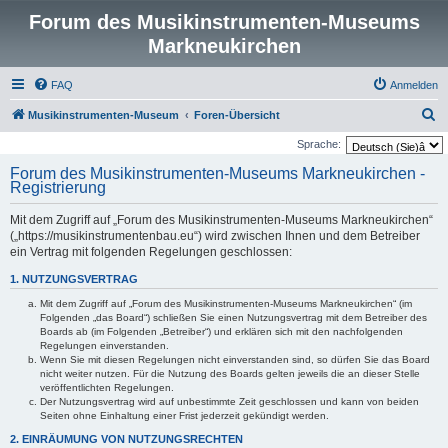
Forum des Musikinstrumenten-Museums
Markneukirchen
FAQ
Anmelden
S
Musikinstrumenten-Museum
Foren-Übersicht
u
Sprache:
c
Forum des Musikinstrumenten-Museums Markneukirchen -
Registrierung
h
e
Mit dem Zugriff auf „Forum des Musikinstrumenten-Museums Markneukirchen“
(„https://musikinstrumentenbau.eu“) wird zwischen Ihnen und dem Betreiber
ein Vertrag mit folgenden Regelungen geschlossen:
1. NUTZUNGSVERTRAG
Mit dem Zugriff auf „Forum des Musikinstrumenten-Museums Markneukirchen“ (im
Folgenden „das Board“) schließen Sie einen Nutzungsvertrag mit dem Betreiber des
Boards ab (im Folgenden „Betreiber“) und erklären sich mit den nachfolgenden
Regelungen einverstanden.
Wenn Sie mit diesen Regelungen nicht einverstanden sind, so dürfen Sie das Board
nicht weiter nutzen. Für die Nutzung des Boards gelten jeweils die an dieser Stelle
veröffentlichten Regelungen.
Der Nutzungsvertrag wird auf unbestimmte Zeit geschlossen und kann von beiden
Seiten ohne Einhaltung einer Frist jederzeit gekündigt werden.
2. EINRÄUMUNG VON NUTZUNGSRECHTEN