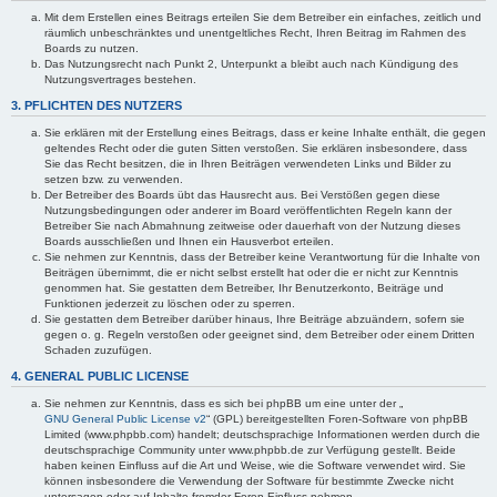
Mit dem Erstellen eines Beitrags erteilen Sie dem Betreiber ein einfaches, zeitlich und
räumlich unbeschränktes und unentgeltliches Recht, Ihren Beitrag im Rahmen des
Boards zu nutzen.
Das Nutzungsrecht nach Punkt 2, Unterpunkt a bleibt auch nach Kündigung des
Nutzungsvertrages bestehen.
3. PFLICHTEN DES NUTZERS
Sie erklären mit der Erstellung eines Beitrags, dass er keine Inhalte enthält, die gegen
geltendes Recht oder die guten Sitten verstoßen. Sie erklären insbesondere, dass
Sie das Recht besitzen, die in Ihren Beiträgen verwendeten Links und Bilder zu
setzen bzw. zu verwenden.
Der Betreiber des Boards übt das Hausrecht aus. Bei Verstößen gegen diese
Nutzungsbedingungen oder anderer im Board veröffentlichten Regeln kann der
Betreiber Sie nach Abmahnung zeitweise oder dauerhaft von der Nutzung dieses
Boards ausschließen und Ihnen ein Hausverbot erteilen.
Sie nehmen zur Kenntnis, dass der Betreiber keine Verantwortung für die Inhalte von
Beiträgen übernimmt, die er nicht selbst erstellt hat oder die er nicht zur Kenntnis
genommen hat. Sie gestatten dem Betreiber, Ihr Benutzerkonto, Beiträge und
Funktionen jederzeit zu löschen oder zu sperren.
Sie gestatten dem Betreiber darüber hinaus, Ihre Beiträge abzuändern, sofern sie
gegen o. g. Regeln verstoßen oder geeignet sind, dem Betreiber oder einem Dritten
Schaden zuzufügen.
4. GENERAL PUBLIC LICENSE
Sie nehmen zur Kenntnis, dass es sich bei phpBB um eine unter der „
GNU General Public License v2
“ (GPL) bereitgestellten Foren-Software von phpBB
Limited (www.phpbb.com) handelt; deutschsprachige Informationen werden durch die
deutschsprachige Community unter www.phpbb.de zur Verfügung gestellt. Beide
haben keinen Einfluss auf die Art und Weise, wie die Software verwendet wird. Sie
können insbesondere die Verwendung der Software für bestimmte Zwecke nicht
untersagen oder auf Inhalte fremder Foren Einfluss nehmen.