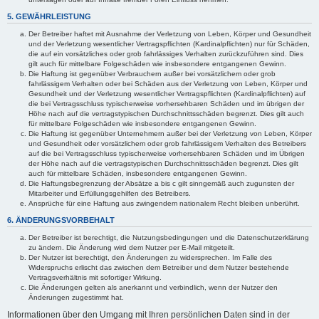
5. GEWÄHRLEISTUNG
Der Betreiber haftet mit Ausnahme der Verletzung von Leben, Körper und Gesundheit
und der Verletzung wesentlicher Vertragspflichten (Kardinalpflichten) nur für Schäden,
die auf ein vorsätzliches oder grob fahrlässiges Verhalten zurückzuführen sind. Dies
gilt auch für mittelbare Folgeschäden wie insbesondere entgangenen Gewinn.
Die Haftung ist gegenüber Verbrauchern außer bei vorsätzlichem oder grob
fahrlässigem Verhalten oder bei Schäden aus der Verletzung von Leben, Körper und
Gesundheit und der Verletzung wesentlicher Vertragspflichten (Kardinalpflichten) auf
die bei Vertragsschluss typischerweise vorhersehbaren Schäden und im übrigen der
Höhe nach auf die vertragstypischen Durchschnittsschäden begrenzt. Dies gilt auch
für mittelbare Folgeschäden wie insbesondere entgangenen Gewinn.
Die Haftung ist gegenüber Unternehmern außer bei der Verletzung von Leben, Körper
und Gesundheit oder vorsätzlichem oder grob fahrlässigem Verhalten des Betreibers
auf die bei Vertragsschluss typischerweise vorhersehbaren Schäden und im Übrigen
der Höhe nach auf die vertragstypischen Durchschnittsschäden begrenzt. Dies gilt
auch für mittelbare Schäden, insbesondere entgangenen Gewinn.
Die Haftungsbegrenzung der Absätze a bis c gilt sinngemäß auch zugunsten der
Mitarbeiter und Erfüllungsgehilfen des Betreibers.
Ansprüche für eine Haftung aus zwingendem nationalem Recht bleiben unberührt.
6. ÄNDERUNGSVORBEHALT
Der Betreiber ist berechtigt, die Nutzungsbedingungen und die Datenschutzerklärung
zu ändern. Die Änderung wird dem Nutzer per E-Mail mitgeteilt.
Der Nutzer ist berechtigt, den Änderungen zu widersprechen. Im Falle des
Widerspruchs erlischt das zwischen dem Betreiber und dem Nutzer bestehende
Vertragsverhältnis mit sofortiger Wirkung.
Die Änderungen gelten als anerkannt und verbindlich, wenn der Nutzer den
Änderungen zugestimmt hat.
Informationen über den Umgang mit Ihren persönlichen Daten sind in der