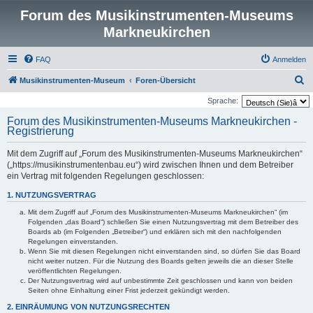
Forum des Musikinstrumenten-Museums
Markneukirchen
FAQ
Anmelden
S
Musikinstrumenten-Museum
Foren-Übersicht
u
Sprache:
c
Forum des Musikinstrumenten-Museums Markneukirchen -
Registrierung
h
e
Mit dem Zugriff auf „Forum des Musikinstrumenten-Museums Markneukirchen“
(„https://musikinstrumentenbau.eu“) wird zwischen Ihnen und dem Betreiber
ein Vertrag mit folgenden Regelungen geschlossen:
1. NUTZUNGSVERTRAG
Mit dem Zugriff auf „Forum des Musikinstrumenten-Museums Markneukirchen“ (im
Folgenden „das Board“) schließen Sie einen Nutzungsvertrag mit dem Betreiber des
Boards ab (im Folgenden „Betreiber“) und erklären sich mit den nachfolgenden
Regelungen einverstanden.
Wenn Sie mit diesen Regelungen nicht einverstanden sind, so dürfen Sie das Board
nicht weiter nutzen. Für die Nutzung des Boards gelten jeweils die an dieser Stelle
veröffentlichten Regelungen.
Der Nutzungsvertrag wird auf unbestimmte Zeit geschlossen und kann von beiden
Seiten ohne Einhaltung einer Frist jederzeit gekündigt werden.
2. EINRÄUMUNG VON NUTZUNGSRECHTEN