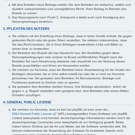
Mit dem Erstellen eines Beitrags erteilen Sie dem Betreiber ein einfaches, zeitlich und
räumlich unbeschränktes und unentgeltliches Recht, Ihren Beitrag im Rahmen des
Boards zu nutzen.
Das Nutzungsrecht nach Punkt 2, Unterpunkt a bleibt auch nach Kündigung des
Nutzungsvertrages bestehen.
3. PFLICHTEN DES NUTZERS
Sie erklären mit der Erstellung eines Beitrags, dass er keine Inhalte enthält, die gegen
geltendes Recht oder die guten Sitten verstoßen. Sie erklären insbesondere, dass
Sie das Recht besitzen, die in Ihren Beiträgen verwendeten Links und Bilder zu
setzen bzw. zu verwenden.
Der Betreiber des Boards übt das Hausrecht aus. Bei Verstößen gegen diese
Nutzungsbedingungen oder anderer im Board veröffentlichten Regeln kann der
Betreiber Sie nach Abmahnung zeitweise oder dauerhaft von der Nutzung dieses
Boards ausschließen und Ihnen ein Hausverbot erteilen.
Sie nehmen zur Kenntnis, dass der Betreiber keine Verantwortung für die Inhalte von
Beiträgen übernimmt, die er nicht selbst erstellt hat oder die er nicht zur Kenntnis
genommen hat. Sie gestatten dem Betreiber, Ihr Benutzerkonto, Beiträge und
Funktionen jederzeit zu löschen oder zu sperren.
Sie gestatten dem Betreiber darüber hinaus, Ihre Beiträge abzuändern, sofern sie
gegen o. g. Regeln verstoßen oder geeignet sind, dem Betreiber oder einem Dritten
Schaden zuzufügen.
4. GENERAL PUBLIC LICENSE
Sie nehmen zur Kenntnis, dass es sich bei phpBB um eine unter der „
GNU General Public License v2
“ (GPL) bereitgestellten Foren-Software von phpBB
Limited (www.phpbb.com) handelt; deutschsprachige Informationen werden durch die
deutschsprachige Community unter www.phpbb.de zur Verfügung gestellt. Beide
haben keinen Einfluss auf die Art und Weise, wie die Software verwendet wird. Sie
können insbesondere die Verwendung der Software für bestimmte Zwecke nicht
untersagen oder auf Inhalte fremder Foren Einfluss nehmen.