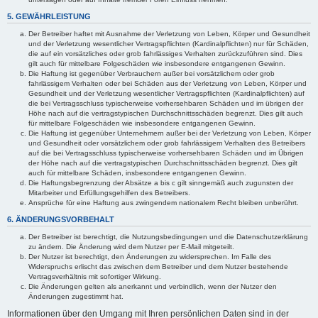
5. GEWÄHRLEISTUNG
Der Betreiber haftet mit Ausnahme der Verletzung von Leben, Körper und Gesundheit
und der Verletzung wesentlicher Vertragspflichten (Kardinalpflichten) nur für Schäden,
die auf ein vorsätzliches oder grob fahrlässiges Verhalten zurückzuführen sind. Dies
gilt auch für mittelbare Folgeschäden wie insbesondere entgangenen Gewinn.
Die Haftung ist gegenüber Verbrauchern außer bei vorsätzlichem oder grob
fahrlässigem Verhalten oder bei Schäden aus der Verletzung von Leben, Körper und
Gesundheit und der Verletzung wesentlicher Vertragspflichten (Kardinalpflichten) auf
die bei Vertragsschluss typischerweise vorhersehbaren Schäden und im übrigen der
Höhe nach auf die vertragstypischen Durchschnittsschäden begrenzt. Dies gilt auch
für mittelbare Folgeschäden wie insbesondere entgangenen Gewinn.
Die Haftung ist gegenüber Unternehmern außer bei der Verletzung von Leben, Körper
und Gesundheit oder vorsätzlichem oder grob fahrlässigem Verhalten des Betreibers
auf die bei Vertragsschluss typischerweise vorhersehbaren Schäden und im Übrigen
der Höhe nach auf die vertragstypischen Durchschnittsschäden begrenzt. Dies gilt
auch für mittelbare Schäden, insbesondere entgangenen Gewinn.
Die Haftungsbegrenzung der Absätze a bis c gilt sinngemäß auch zugunsten der
Mitarbeiter und Erfüllungsgehilfen des Betreibers.
Ansprüche für eine Haftung aus zwingendem nationalem Recht bleiben unberührt.
6. ÄNDERUNGSVORBEHALT
Der Betreiber ist berechtigt, die Nutzungsbedingungen und die Datenschutzerklärung
zu ändern. Die Änderung wird dem Nutzer per E-Mail mitgeteilt.
Der Nutzer ist berechtigt, den Änderungen zu widersprechen. Im Falle des
Widerspruchs erlischt das zwischen dem Betreiber und dem Nutzer bestehende
Vertragsverhältnis mit sofortiger Wirkung.
Die Änderungen gelten als anerkannt und verbindlich, wenn der Nutzer den
Änderungen zugestimmt hat.
Informationen über den Umgang mit Ihren persönlichen Daten sind in der