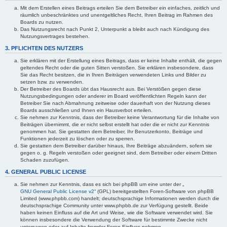
Mit dem Erstellen eines Beitrags erteilen Sie dem Betreiber ein einfaches, zeitlich und
räumlich unbeschränktes und unentgeltliches Recht, Ihren Beitrag im Rahmen des
Boards zu nutzen.
Das Nutzungsrecht nach Punkt 2, Unterpunkt a bleibt auch nach Kündigung des
Nutzungsvertrages bestehen.
3. PFLICHTEN DES NUTZERS
Sie erklären mit der Erstellung eines Beitrags, dass er keine Inhalte enthält, die gegen
geltendes Recht oder die guten Sitten verstoßen. Sie erklären insbesondere, dass
Sie das Recht besitzen, die in Ihren Beiträgen verwendeten Links und Bilder zu
setzen bzw. zu verwenden.
Der Betreiber des Boards übt das Hausrecht aus. Bei Verstößen gegen diese
Nutzungsbedingungen oder anderer im Board veröffentlichten Regeln kann der
Betreiber Sie nach Abmahnung zeitweise oder dauerhaft von der Nutzung dieses
Boards ausschließen und Ihnen ein Hausverbot erteilen.
Sie nehmen zur Kenntnis, dass der Betreiber keine Verantwortung für die Inhalte von
Beiträgen übernimmt, die er nicht selbst erstellt hat oder die er nicht zur Kenntnis
genommen hat. Sie gestatten dem Betreiber, Ihr Benutzerkonto, Beiträge und
Funktionen jederzeit zu löschen oder zu sperren.
Sie gestatten dem Betreiber darüber hinaus, Ihre Beiträge abzuändern, sofern sie
gegen o. g. Regeln verstoßen oder geeignet sind, dem Betreiber oder einem Dritten
Schaden zuzufügen.
4. GENERAL PUBLIC LICENSE
Sie nehmen zur Kenntnis, dass es sich bei phpBB um eine unter der „
GNU General Public License v2
“ (GPL) bereitgestellten Foren-Software von phpBB
Limited (www.phpbb.com) handelt; deutschsprachige Informationen werden durch die
deutschsprachige Community unter www.phpbb.de zur Verfügung gestellt. Beide
haben keinen Einfluss auf die Art und Weise, wie die Software verwendet wird. Sie
können insbesondere die Verwendung der Software für bestimmte Zwecke nicht
untersagen oder auf Inhalte fremder Foren Einfluss nehmen.