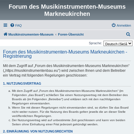
Forum des Musikinstrumenten-Museums
Markneukirchen
FAQ
Anmelden
S
Musikinstrumenten-Museum
Foren-Übersicht
u
Sprache:
c
Forum des Musikinstrumenten-Museums Markneukirchen -
Registrierung
h
e
Mit dem Zugriff auf „Forum des Musikinstrumenten-Museums Markneukirchen“
(„https://musikinstrumentenbau.eu“) wird zwischen Ihnen und dem Betreiber
ein Vertrag mit folgenden Regelungen geschlossen:
1. NUTZUNGSVERTRAG
Mit dem Zugriff auf „Forum des Musikinstrumenten-Museums Markneukirchen“ (im
Folgenden „das Board“) schließen Sie einen Nutzungsvertrag mit dem Betreiber des
Boards ab (im Folgenden „Betreiber“) und erklären sich mit den nachfolgenden
Regelungen einverstanden.
Wenn Sie mit diesen Regelungen nicht einverstanden sind, so dürfen Sie das Board
nicht weiter nutzen. Für die Nutzung des Boards gelten jeweils die an dieser Stelle
veröffentlichten Regelungen.
Der Nutzungsvertrag wird auf unbestimmte Zeit geschlossen und kann von beiden
Seiten ohne Einhaltung einer Frist jederzeit gekündigt werden.
2. EINRÄUMUNG VON NUTZUNGSRECHTEN