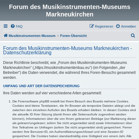
Forum des Musikinstrumenten-Museums
Markneukirchen
FAQ
Registrieren
Anmelden
S
Musikinstrumenten-Museum
Foren-Übersicht
u
Forum des Musikinstrumenten-Museums Markneukirchen -
c
Datenschutzerklärung
h
Diese Richtlinie beschreibt, wie „Forum des Musikinstrumenten-Museums
e
Markneukirchen“ („https://musikinstrumentenbau.eu“) (im Folgenden „der
Betreiber“) die Daten verwendet, die während Ihres Foren-Besuchs gesammelt
werden.
UMFANG UND ART DER DATENSPEICHERUNG
Ihre Daten werden auf vier verschiedene Arten gesammelt:
Die Forensoftware phpBB erstellt bei Ihrem Besuch des Boards mehrere Cookies.
Cookies sind kleine Textdateien, die Ihr Browser als temporäre Dateien ablegt und die
zwischen den einzelnen Aufrufen des Boards erhalten bleiben. In diesen Cookies sind
die aktuelle ID Ihrer Sitzung (damit Ihnen alle Seitenaufrufe zugeordnet werden
können), Informationen über die von Ihnen gelesenen Beiträge (zur Markierung dieser
als gelesen/ungelesen; sofern Sie nicht angemeldet sind) sowie Informationen über
Ihre Teilnahme an Umfragen (sofern Sie nicht angemeldet sind) gespeichert. Ferner
werden Ihre Benutzer-ID, ein Authentifizierungsschlüssel und eine Session-ID
gespeichert. Die Cookies haben standardmäßig eine Gültigkeit von einem Jahr. Alle