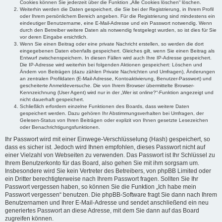
Cookies können Sie jederzeit über die Funktion „Alle Cookies löschen“ löschen.
Weiterhin werden die Daten gespeichert, die Sie bei der Registrierung, in Ihrem Profil
oder Ihrem persönlichem Bereich angeben. Für die Registrierung sind mindestens ein
eindeutiger Benutzername, eine E-Mail-Adresse und ein Passwort notwendig. Wenn
durch den Betreiber weitere Daten als notwendig festgelegt wurden, so ist dies für Sie
vor deren Eingabe ersichtlich.
Wenn Sie einen Beitrag oder eine private Nachricht erstellen, so werden die dort
eingegebenen Daten ebenfalls gespeichert. Gleiches gilt, wenn Sie einen Beitrag als
Entwurf zwischenspeichern. In diesen Fällen wird auch Ihre IP-Adresse gespeichert.
Die IP-Adresse wird weiterhin bei folgenden Aktionen gespeichert: Löschen und
Ändern von Beiträgen (dazu zählen Private Nachrichten und Umfragen), Änderungen
an zentralen Profildaten (E-Mail-Adresse, Kontoaktivierung, Benutzer-Passwort) und
gescheiterte Anmeldeversuche. Die von Ihrem Browser übermittelte Browser-
Kennzeichnung (User Agent) wird nur in der „Wer ist online?“-Funktion angezeigt und
nicht dauerhaft gespeichert.
Schließlich erfordern einzelne Funktionen des Boards, dass weitere Daten
gespeichert werden. Dazu gehören Ihr Abstimmungsverhalten bei Umfragen, der
Gelesen-Status von Ihren Beiträgen oder explizit von Ihnen gesetzte Lesezeichen
oder Benachrichtigungsfunktionen.
Ihr Passwort wird mit einer Einwege-Verschlüsselung (Hash) gespeichert, so
dass es sicher ist. Jedoch wird Ihnen empfohlen, dieses Passwort nicht auf
einer Vielzahl von Webseiten zu verwenden. Das Passwort ist Ihr Schlüssel zu
Ihrem Benutzerkonto für das Board, also gehen Sie mit ihm sorgsam um.
Insbesondere wird Sie kein Vertreter des Betreibers, von phpBB Limited oder
ein Dritter berechtigterweise nach Ihrem Passwort fragen. Sollten Sie Ihr
Passwort vergessen haben, so können Sie die Funktion „Ich habe mein
Passwort vergessen“ benutzen. Die phpBB-Software fragt Sie dann nach Ihrem
Benutzernamen und Ihrer E-Mail-Adresse und sendet anschließend ein neu
generiertes Passwort an diese Adresse, mit dem Sie dann auf das Board
zugreifen können.